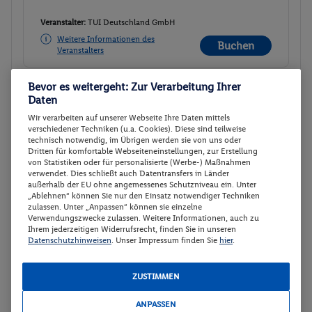
Veranstalter:
TUI Deutschland GmbH
Weitere Informationen des
Buchen
Veranstalters
Bevor es weitergeht: Zur Verarbeitung Ihrer
DELUXE DOPPEL ZIMMER MIT
Buchen
Daten
TERRASSE
Wir verarbeiten auf unserer Webseite Ihre Daten mittels
verschiedener Techniken (u.a. Cookies). Diese sind teilweise
09.09. - 15.09.2026
technisch notwendig, im Übrigen werden sie von uns oder
Dritten für komfortable Webseiteneinstellungen, zur Erstellung
Ab/ bis München (DE)
Flugdetails anzeigen
von Statistiken oder für personalisierte (Werbe-) Maßnahmen
verwendet. Dies schließt auch Datentransfers in Länder
Flex Tarif zubuchbar
p.P.
außerhalb der EU ohne angemessenes Schutzniveau ein. Unter
922.-
„Ablehnen“ können Sie nur den Einsatz notwendiger Techniken
DELUXE DOPPEL ZIMMER MIT
zulassen. Unter „Anpassen“ können sie einzelne
Gesamt 1844 €
Verwendungszwecke zulassen. Weitere Informationen, auch zu
TERRASSE
Ihrem jederzeitigen Widerrufsrecht, finden Sie in unseren
Frühstück
Datenschutzhinweisen
. Unser Impressum finden Sie
hier
.
Rail & Fly (deutschlandweit)
Hotel-Transfer
ZUSTIMMEN
Veranstalter:
TUI Deutschland GmbH
ANPASSEN