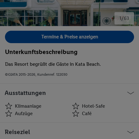
1/63
Bild 1 von 63.
Termine & Preise anzeigen
Unterkunftsbeschreibung
Das Resort begrüßt die Gäste in Kata Beach.
©GIATA 2015-2026, Kundenref. 122030
Ausstattungen
Klimaanlage
Hotel-Safe
Aufzüge
Café
Klimaanlage
Hotel-Safe
Reiseziel
Aufzüge
Café