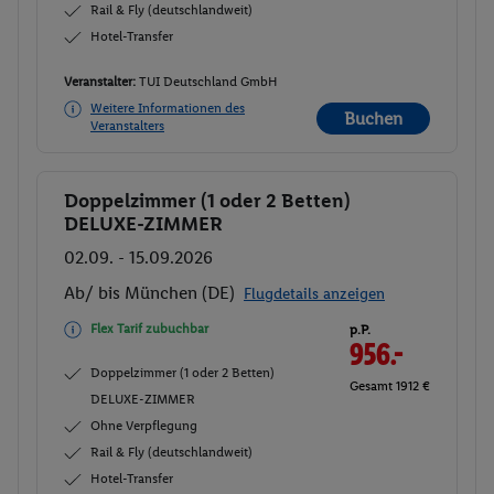
Rail & Fly (deutschlandweit)
Hotel-Transfer
Veranstalter:
TUI Deutschland GmbH
Weitere Informationen des
Buchen
Veranstalters
Doppelzimmer (1 oder 2 Betten)
Buchen
DELUXE-ZIMMER
02.09. - 15.09.2026
Ab/ bis München (DE)
Flugdetails anzeigen
Flex Tarif zubuchbar
p.P.
956.-
Doppelzimmer (1 oder 2 Betten)
Gesamt 1912 €
DELUXE-ZIMMER
Ohne Verpflegung
Rail & Fly (deutschlandweit)
Hotel-Transfer