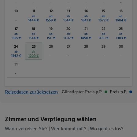
-
-
-
-
-
-
-
10
11
12
13
14
15
16
ab
ab
ab
ab
ab
ab
-
1444 €
1559 €
1544 €
1641 €
1672 €
1684 €
17
18
19
20
21
22
23
ab
ab
ab
ab
ab
ab
ab
1525 €
1344 €
1511 €
1402 €
1450 €
1450 €
1383 €
24
25
26
27
28
29
30
ab
ab
1342 €
1209 €
-
-
-
-
-
31
-
Reisedaten zurücksetzen
Günstigster Preis p.P.
Preis p.P.
Zimmer und Verpflegung wählen
Wann verreisen Sie? |
Wer kommt mit?
| Wo geht es los?