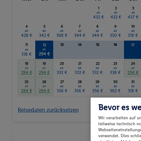
1
2
3
ab
ab
ab
432 €
432 €
437 €
4
5
6
7
8
9
10
ab
ab
ab
ab
ab
ab
ab
428 €
342 €
368 €
344 €
344 €
350 €
318 €
11
13
14
15
16
12
17
ab
ab
ab
294 €
294 €
318 €
18
19
20
21
22
23
24
ab
ab
ab
ab
ab
ab
ab
294 €
294 €
332 €
332 €
332 €
338 €
294 €
25
26
27
28
29
30
31
ab
ab
ab
ab
ab
ab
ab
294 €
294 €
356 €
356 €
356 €
362 €
318 €
Bevor es we
Reisedaten zurücksetzen
Wir verarbeiten auf u
teilweise technisch n
Webseiteneinstellunge
verwendet. Dies schl