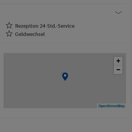
Rezeption 24-Std.-Service
Geldwechsel
Rezeption 24-Std.-Service
Geldwechsel
+
Café
−
Friseur
Restaurant(s)
Öffentliches Internet
Zimmerservice
Medizinische Betreuung
OpenStreetMap
Parkplatz
Restaurant
Aufzug