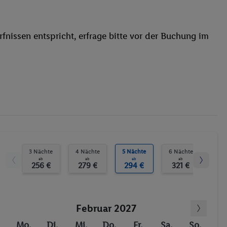
WLAN
Fahrrad/Mountainbike
fnissen entspricht, erfrage bitte vor der Buchung im
3 Nächte
4 Nächte
5 Nächte
6 Nächte
7 N
ab
ab
ab
ab
256 €
279 €
294 €
321 €
34
Februar 2027
Mo.
Di.
Mi.
Do.
Fr.
Sa.
So.