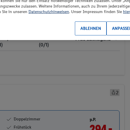
“ können Sie nur den Einsatz notwendiger Techniken zulassen. Unter „A
ungszwecke zulassen. Weitere Informationen, auch zu Ihrem jederzeitig
n Sie in unseren
Datenschutzhinweisen
. Unser Impressum finden Sie
hier
es los?
ABLEHNEN
ANPASSE
ransport
Weitere Filter
Preis aufsteigend
1)
(0/1)
2
Doppelzimmer
p.P.
294.-
Frühstück