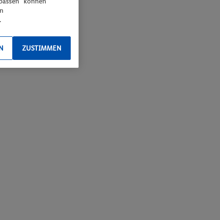
npassen“ können
en
.
N
ZUSTIMMEN