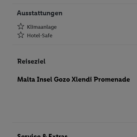
Ausstattungen
Klimaanlage
Hotel-Safe
Klimaanlage
Hotel-Safe
Reiseziel
Aufzüge
Geschäfte
Malta Insel Gozo Xlendi Promenade
Bar(s)
Konferenzraum
WLAN-Internet
Wäscheservice
Fahrradverleih
TV-Raum
Bar
Service & Extras