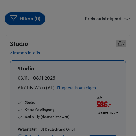
Filtern (0)
Preis aufsteigend
Studio
2
Zimmerdetails
Studio
Buchen
03.11. - 08.11.2026
Ab/ bis Wien (AT)
Flugdetails anzeigen
p.P.
Studio
586.-
Ohne Verpflegung
Gesamt 1172 €
Rail & Fly (deutschlandweit)
Veranstalter:
TUI Deutschland GmbH