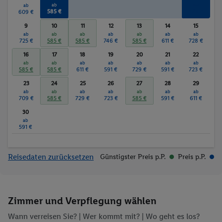
ab
ab
ab
585 €
679 €
609 €
9
10
11
12
13
14
15
ab
ab
ab
ab
ab
ab
ab
725 €
585 €
585 €
746 €
585 €
611 €
728 €
16
17
18
19
20
21
22
ab
ab
ab
ab
ab
ab
ab
585 €
585 €
611 €
591 €
729 €
591 €
723 €
23
24
25
26
27
28
29
ab
ab
ab
ab
ab
ab
ab
709 €
585 €
729 €
723 €
585 €
591 €
611 €
30
ab
591 €
Reisedaten zurücksetzen
Günstigster Preis p.P.
Preis p.P.
Zimmer und Verpflegung wählen
Wann verreisen Sie? |
Wer kommt mit?
| Wo geht es los?