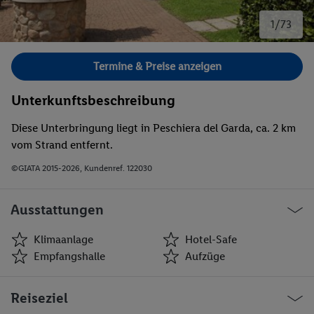
1/73
Bild 1 von 73.
Termine & Preise anzeigen
Unterkunftsbeschreibung
Diese Unterbringung liegt in Peschiera del Garda, ca. 2 km
vom Strand entfernt.
©GIATA 2015-2026, Kundenref. 122030
Ausstattungen
Klimaanlage
Hotel-Safe
Empfangshalle
Aufzüge
Klimaanlage
Hotel-Safe
Reiseziel
Empfangshalle
Aufzüge