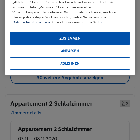
Abflugzeiten werden nachgereicht
„Ablehnen“ können Sie nur den Einsatz notwendiger Techniken
zulassen. Unter „Anpassen“ können sie einzelne
Verwendungszwecke zulassen. Weitere Informationen, auch zu
p.P.
Ihrem jederzeitigen Widerrufsrecht, finden Sie in unseren
Studio
585.-
Datenschutzhinweisen
. Unser Impressum finden Sie
hier
.
Ohne Verpflegung
Gesamt 1170 €
Rail & Fly (deutschlandweit)
ZUSTIMMEN
Veranstalter:
TUI Deutschland GmbH
Nicht
ANPASSEN
Weitere Informationen des
verfügbar
Veranstalters
ABLEHNEN
30 weitere Angebote anzeigen
Appartement 2 Schlafzimmer
2
Zimmerdetails
Appartement 2 Schlafzimmer
Buchen
03.11. - 08.11.2026