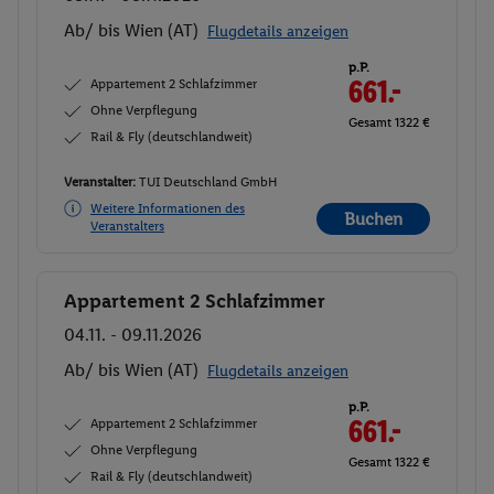
Ab/ bis Wien (AT)
Flugdetails anzeigen
p.P.
Appartement 2 Schlafzimmer
661.-
Ohne Verpflegung
Gesamt 1322 €
Rail & Fly (deutschlandweit)
Veranstalter:
TUI Deutschland GmbH
Weitere Informationen des
Buchen
Veranstalters
Appartement 2 Schlafzimmer
Buchen
04.11. - 09.11.2026
Ab/ bis Wien (AT)
Flugdetails anzeigen
p.P.
Appartement 2 Schlafzimmer
661.-
Ohne Verpflegung
Gesamt 1322 €
Rail & Fly (deutschlandweit)