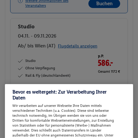
Weitere Informationen des
Buchen
Veranstalters
Studio
Buchen
04.11. - 09.11.2026
Ab/ bis Wien (AT)
Flugdetails anzeigen
p.P.
Studio
586.-
Ohne Verpflegung
Gesamt 1172 €
Rail & Fly (deutschlandweit)
Veranstalter:
TUI Deutschland GmbH
Bevor es weitergeht: Zur Verarbeitung Ihrer
Weitere Informationen des
Daten
Buchen
Veranstalters
Wir verarbeiten auf unserer Webseite Ihre Daten mittels
verschiedener Techniken (u.a. Cookies). Diese sind teilweise
technisch notwendig, im Übrigen werden sie von uns oder
Studio
Dritten für komfortable Webseiteneinstellungen, zur Erstellung
Buchen
von Statistiken oder für personalisierte (Werbe-) Maßnahmen
10.11. - 15.11.2026
verwendet. Dies schließt auch Datentransfers in Länder
außerhalb der EU ohne angemessenes Schutzniveau ein. Unter