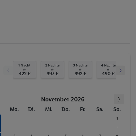
Sonnenterrasse
Massage
Fitness-Studio
Animation für Kinder
Fitnessstudio
Whirlpool
1 Nacht
2 Nächte
3 Nächte
4 Nächte
5 N
ab
ab
ab
ab
422 €
397 €
392 €
490 €
50
November 2026
Mo.
Di.
Mi.
Do.
Fr.
Sa.
So.
1
-
2
3
4
5
6
7
8