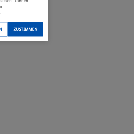
npassen“ können
en
.
N
ZUSTIMMEN