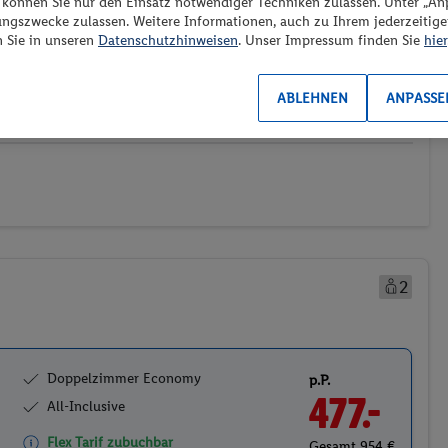
“ können Sie nur den Einsatz notwendiger Techniken zulassen. Unter „A
es los?
ungszwecke zulassen. Weitere Informationen, auch zu Ihrem jederzeitig
n Sie in unseren
Datenschutzhinweisen
. Unser Impressum finden Sie
hier
ABLEHNEN
ANPASSE
ransport
Weitere Filter
Preis aufsteigend
3)
(0/1)
2
Doppelzimmer Economy
p.P.
477.-
All-Inclusive
Flex Tarif zubuchbar
Gesamt 954 €