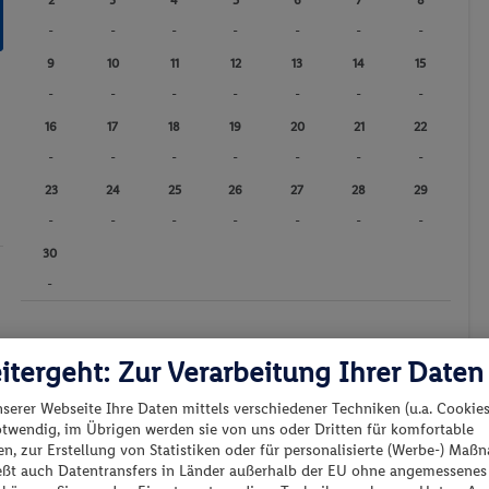
-
-
-
-
-
-
-
9
10
11
12
13
14
15
-
-
-
-
-
-
-
16
17
18
19
20
21
22
-
-
-
-
-
-
-
23
24
25
26
27
28
29
-
-
-
-
-
-
-
30
-
Günstigster Preis p.P.
Preis p.P.
itergeht: Zur Verarbeitung Ihrer Daten
nserer Webseite Ihre Daten mittels verschiedener Techniken (u.a. Cookies
otwendig, im Übrigen werden sie von uns oder Dritten für komfortable
n, zur Erstellung von Statistiken oder für personalisierte (Werbe-) Ma
ießt auch Datentransfers in Länder außerhalb der EU ohne angemessenes