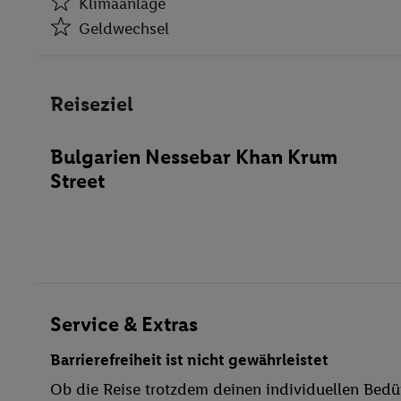
Klimaanlage
Geldwechsel
Klimaanlage
Geldwechsel
Reiseziel
Aufzüge
Restaurant(s)
Bulgarien Nessebar Khan Krum
Restaurant(s) mit Nichtraucherbereich
Street
Konferenzraum
Wäscheservice
Parkplatz
Spielplatz
behindertengerecht
Bar
Service & Extras
WLAN
Barrierefreiheit ist nicht gewährleistet
Außenpool(s)
Ob die Reise trotzdem deinen individuellen Bedür
Sonnenschirme