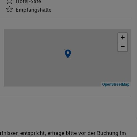
Hotel-Safe
Empfangshalle
Hotel-Safe
Empfangshalle
+
Bar(s)
−
Restaurant(s) mit Klimaanlage
Restaurant(s) mit Kinderhochstühlen
WLAN-Internet
Medizinische Betreuung
Miniclub
OpenStreetMap
Restaurant(s) mit Raucherbereich
Restaurant
Aufzug
Hallenbad
Liegestühle
fnissen entspricht, erfrage bitte vor der Buchung im
Whirlpool