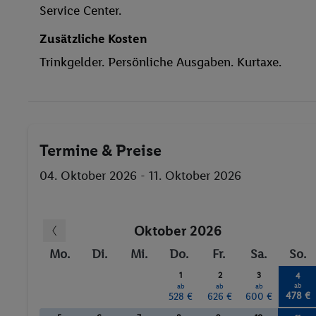
Service Center.
Sauna
Dampfbad
Zusätzliche Kosten
Tischtennis
Trinkgelder. Persönliche Ausgaben. Kurtaxe.
Billard / Snooker
Darts
Sauna
Massagen
Termine & Preise
04. Oktober 2026 - 11. Oktober 2026
Oktober 2026
Mo.
Di.
Mi.
Do.
Fr.
Sa.
So.
1
2
3
4
ab
ab
ab
ab
478 €
528 €
626 €
600 €