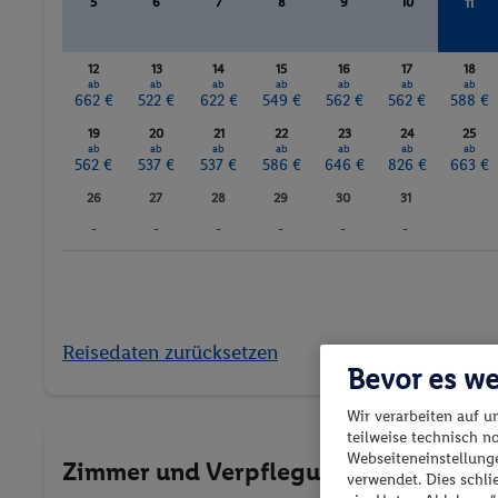
5
6
7
8
9
10
11
ab
495 €
12
13
14
15
16
17
18
ab
ab
ab
ab
ab
ab
ab
662 €
522 €
622 €
549 €
562 €
562 €
588 €
19
20
21
22
23
24
25
ab
ab
ab
ab
ab
ab
ab
562 €
537 €
537 €
586 €
646 €
826 €
663 €
26
27
28
29
30
31
-
-
-
-
-
-
Reisedaten zurücksetzen
Bevor es we
Wir verarbeiten auf u
teilweise technisch n
Webseiteneinstellunge
Zimmer und Verpflegung wählen
verwendet. Dies schl