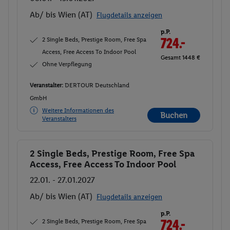
Ab/ bis Wien (AT)
Flugdetails anzeigen
p.P.
2 Single Beds, Prestige Room, Free Spa
724.-
Access, Free Access To Indoor Pool
Gesamt 1448 €
Ohne Verpflegung
Veranstalter:
DERTOUR Deutschland
GmbH
Weitere Informationen des
Buchen
Veranstalters
2 Single Beds, Prestige Room, Free Spa
Buchen
Access, Free Access To Indoor Pool
22.01. - 27.01.2027
Ab/ bis Wien (AT)
Flugdetails anzeigen
p.P.
2 Single Beds, Prestige Room, Free Spa
724.-