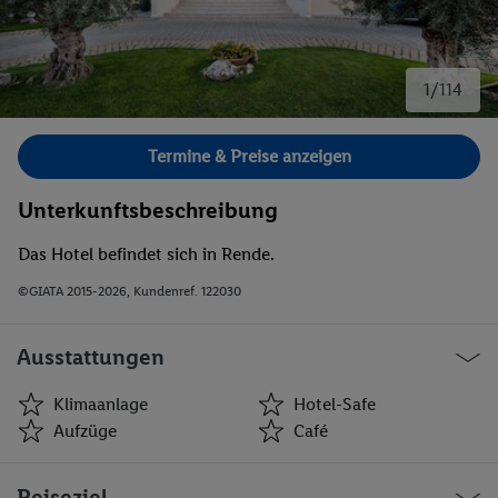
1/114
Bild 1 von 114.
Termine & Preise anzeigen
Unterkunftsbeschreibung
Das Hotel befindet sich in Rende.
©GIATA 2015-2026, Kundenref. 122030
Ausstattungen
Klimaanlage
Hotel-Safe
Aufzüge
Café
Klimaanlage
Hotel-Safe
Reiseziel