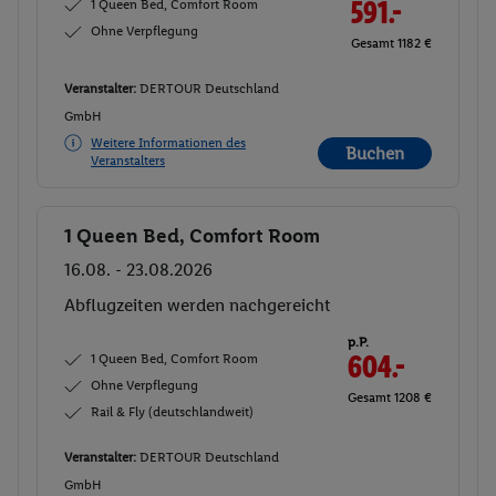
1 Queen Bed, Comfort Room
591.-
Ohne Verpflegung
Gesamt 1182 €
Veranstalter:
DERTOUR Deutschland
GmbH
Weitere Informationen des
Buchen
Veranstalters
1 Queen Bed, Comfort Room
Buchen
16.08. - 23.08.2026
Abflugzeiten werden nachgereicht
p.P.
1 Queen Bed, Comfort Room
604.-
Ohne Verpflegung
Gesamt 1208 €
Rail & Fly (deutschlandweit)
Veranstalter:
DERTOUR Deutschland
GmbH