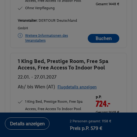
Access, Free Access To Indoor Pool
Gesamt 1448 €
Ohne Verpflegung
Veranstalter:
DERTOUR Deutschland
GmbH
Weitere Informationen des
Buchen
Veranstalters
1 King Bed, Prestige Room, Free Spa
Buchen
Access, Free Access To Indoor Pool
22.01. - 27.01.2027
Ab/ bis Wien (AT)
Flugdetails anzeigen
p.P.
1 King Bed, Prestige Room, Free Spa
724.-
Access, Free Access To Indoor Pool
Gesamt 1448 €
Ohne Verpflegung
2 Personen gesamt: 1158 €
Details anzeigen
Preis p.P. 579 €
Veranstalter:
DERTOUR Deutschland
GmbH