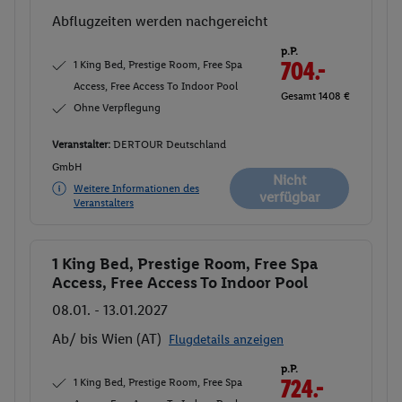
Abflugzeiten werden nachgereicht
p.P.
1 King Bed, Prestige Room, Free Spa
704.-
Access, Free Access To Indoor Pool
Gesamt 1408 €
Ohne Verpflegung
Veranstalter:
DERTOUR Deutschland
GmbH
Nicht
Weitere Informationen des
verfügbar
Veranstalters
1 King Bed, Prestige Room, Free Spa
Buchen
Access, Free Access To Indoor Pool
08.01. - 13.01.2027
Ab/ bis Wien (AT)
Flugdetails anzeigen
p.P.
1 King Bed, Prestige Room, Free Spa
724.-