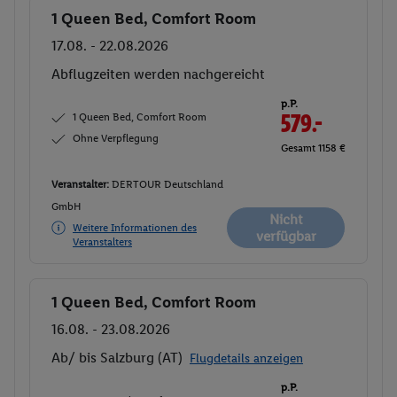
1 Queen Bed, Comfort Room
Buchen
17.08. - 22.08.2026
Abflugzeiten werden nachgereicht
p.P.
1 Queen Bed, Comfort Room
579.-
Ohne Verpflegung
Gesamt 1158 €
Veranstalter:
DERTOUR Deutschland
GmbH
Nicht
Weitere Informationen des
verfügbar
Veranstalters
1 Queen Bed, Comfort Room
Buchen
16.08. - 23.08.2026
Ab/ bis Salzburg (AT)
Flugdetails anzeigen
p.P.