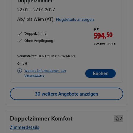
Doppelzimmer
Buchen
22.01. - 27.01.2027
Ab/ bis Wien (AT)
Flugdetails anzeigen
p.P.
Doppelzimmer
594.
50
Ohne Verpflegung
Gesamt 1189 €
Veranstalter:
DERTOUR Deutschland
GmbH
Weitere Informationen des
Buchen
Veranstalters
30 weitere Angebote anzeigen
Doppelzimmer Komfort
2
Zimmerdetails