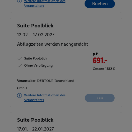
Weitere Informationen des
Buchen
Veranstalters
Suite Poolblick
Buchen
12.02. - 17.02.2027
Abflugzeiten werden nachgereicht
p.P.
Suite Poolblick
691.-
Ohne Verpflegung
Gesamt 1382 €
Veranstalter:
DERTOUR Deutschland
GmbH
Weitere Informationen des
Veranstalters
Suite Poolblick
Buchen
17.01. - 22.01.2027