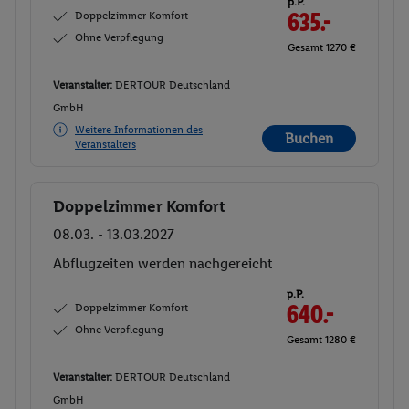
p.P.
Doppelzimmer Komfort
635.-
Ohne Verpflegung
Gesamt 1270 €
Veranstalter:
DERTOUR Deutschland
GmbH
Weitere Informationen des
Buchen
Veranstalters
Doppelzimmer Komfort
Buchen
08.03. - 13.03.2027
Abflugzeiten werden nachgereicht
p.P.
Doppelzimmer Komfort
640.-
Ohne Verpflegung
Gesamt 1280 €
Veranstalter:
DERTOUR Deutschland
GmbH