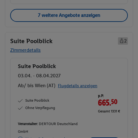
7 weitere Angebote anzeigen
Suite Poolblick
2
Zimmerdetails
Suite Poolblick
Buchen
03.04. - 08.04.2027
Ab/ bis Wien (AT)
Flugdetails anzeigen
p.P.
Suite Poolblick
665.
50
Ohne Verpflegung
Gesamt 1331 €
Veranstalter:
DERTOUR Deutschland
GmbH