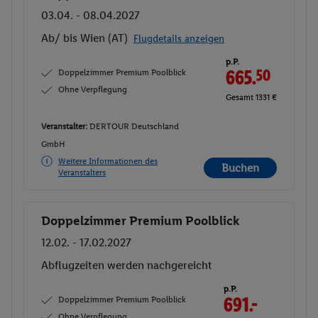
03.04. - 08.04.2027
Ab/ bis Wien (AT)
Flugdetails anzeigen
p.P.
Doppelzimmer Premium Poolblick
665.
50
Ohne Verpflegung
Gesamt 1331 €
Veranstalter:
DERTOUR Deutschland
GmbH
Weitere Informationen des
Buchen
Veranstalters
Doppelzimmer Premium Poolblick
Buchen
12.02. - 17.02.2027
Abflugzeiten werden nachgereicht
p.P.
Doppelzimmer Premium Poolblick
691.-
Ohne Verpflegung