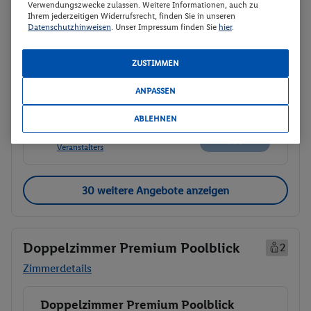
Verwendungszwecke zulassen. Weitere Informationen, auch zu
Abflugzeiten werden nachgereicht
Ihrem jederzeitigen Widerrufsrecht, finden Sie in unseren
Datenschutzhinweisen
. Unser Impressum finden Sie
hier
.
p.P.
2-Bett-Zimmer Komfort
640.-
ZUSTIMMEN
Ohne Verpflegung
Gesamt 1280 €
ANPASSEN
Veranstalter:
DERTOUR Deutschland
ABLEHNEN
GmbH
Weitere Informationen des
Veranstalters
30 weitere Angebote anzeigen
Doppelzimmer Premium Poolblick
2
Zimmerdetails
Doppelzimmer Premium Poolblick
Buchen