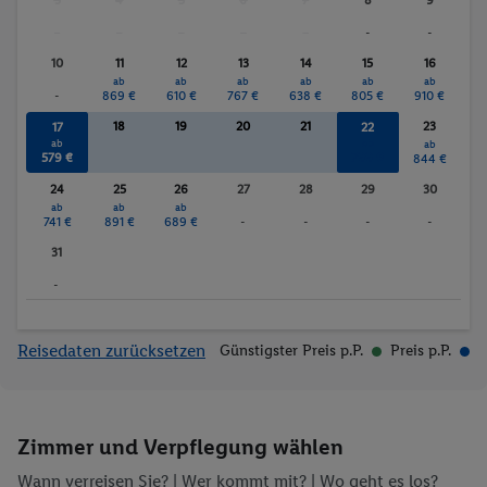
3
4
5
6
7
8
9
rium
-
-
-
-
-
-
-
Fitnessstudio
Sauna
Whirlpool
Massagen
10
11
12
13
14
15
16
ab
ab
ab
ab
ab
ab
-
869 €
610 €
767 €
638 €
805 €
910 €
18
19
20
21
23
17
22
ab
ab
ab
579 €
799 €
844 €
24
25
26
27
28
29
30
ab
ab
ab
741 €
891 €
689 €
-
-
-
-
31
-
Reisedaten zurücksetzen
Günstigster Preis p.P.
Preis p.P.
Zimmer und Verpflegung wählen
Wann verreisen Sie? |
Wer kommt mit?
| Wo geht es los?