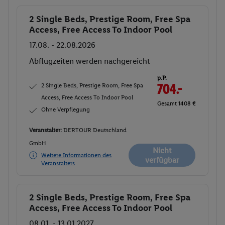
2 Single Beds, Prestige Room, Free Spa
Buchen
Access, Free Access To Indoor Pool
17.08. - 22.08.2026
Abflugzeiten werden nachgereicht
p.P.
2 Single Beds, Prestige Room, Free Spa
704.-
Access, Free Access To Indoor Pool
Gesamt 1408 €
Ohne Verpflegung
Veranstalter:
DERTOUR Deutschland
GmbH
Nicht
Weitere Informationen des
verfügbar
Veranstalters
2 Single Beds, Prestige Room, Free Spa
Buchen
Access, Free Access To Indoor Pool
08.01. - 13.01.2027