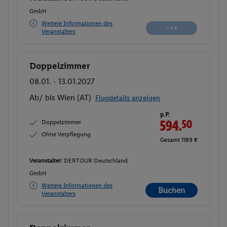
GmbH
Weitere Informationen des
Veranstalters
Doppelzimmer
Buchen
08.01. - 13.01.2027
Ab/ bis Wien (AT)
Flugdetails anzeigen
p.P.
Doppelzimmer
594.
50
Ohne Verpflegung
Gesamt 1189 €
Veranstalter:
DERTOUR Deutschland
GmbH
Weitere Informationen des
Buchen
Veranstalters