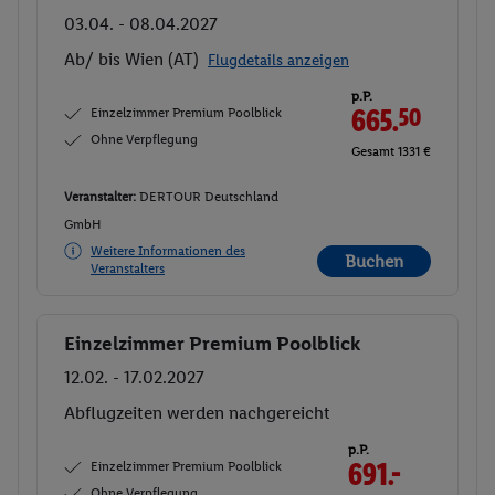
03.04. - 08.04.2027
Ab/ bis Wien (AT)
Flugdetails anzeigen
p.P.
Einzelzimmer Premium Poolblick
665.
50
Ohne Verpflegung
Gesamt 1331 €
Veranstalter:
DERTOUR Deutschland
GmbH
Weitere Informationen des
Buchen
Veranstalters
Einzelzimmer Premium Poolblick
Buchen
12.02. - 17.02.2027
Abflugzeiten werden nachgereicht
p.P.
Einzelzimmer Premium Poolblick
691.-
Ohne Verpflegung