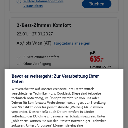
Weitere Informationen des
Buchen
Veranstalters
2-Bett-Zimmer Komfort
Buchen
22.01. - 27.01.2027
Ab/ bis Wien (AT)
Flugdetails anzeigen
p.P.
2-Bett-Zimmer Komfort
635.-
Ohne Verpflegung
Gesamt 1270 €
Bevor es weitergeht: Zur Verarbeitung Ihrer
Veranstalter:
DERTOUR Deutschland
Daten
GmbH
Wir verarbeiten auf unserer Webseite Ihre Daten mittels
Weitere Informationen des
verschiedener Techniken (u.a. Cookies). Diese sind teilweise
Buchen
Veranstalters
technisch notwendig, im Übrigen werden sie von uns oder
Dritten für komfortable Webseiteneinstellungen, zur Erstellung
von Statistiken oder für personalisierte (Werbe-) Maßnahmen
verwendet. Dies schließt auch Datentransfers in Länder
2-Bett-Zimmer Komfort
Buchen
außerhalb der EU ohne angemessenes Schutzniveau ein. Unter
„Ablehnen“ können Sie nur den Einsatz notwendiger Techniken
08.03. - 13.03.2027
zulassen. Unter „Anpassen“ können sie einzelne