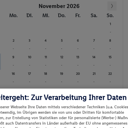
November 2026
Sauna
Mo.
Di.
Mi.
Do.
Fr.
Sa.
So.
1
-
2
3
4
5
6
7
8
-
-
-
-
-
-
-
9
10
11
12
13
14
15
-
-
-
-
-
-
-
16
17
18
19
20
21
22
-
-
-
-
-
-
-
23
24
25
26
27
28
29
itergeht: Zur Verarbeitung Ihrer Daten
-
-
-
-
-
-
-
nserer Webseite Ihre Daten mittels verschiedener Techniken (u.a. Cookies
30
otwendig, im Übrigen werden sie von uns oder Dritten für komfortable
-
n, zur Erstellung von Statistiken oder für personalisierte (Werbe-) Ma
ießt auch Datentransfers in Länder außerhalb der EU ohne angemessenes