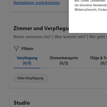
ein. Unter „Ablehnen
Reisedaten zurücksetzen
sie einzelne Verwend
Widerrufsrecht, finde
Zimmer und Verpflegung wählen
Wann verreisen Sie? |
Wer kommt mit?
| Wo geht 
Filtern
Verpflegung
Zimmerkategorie
Flüge & T
(0/1)
(0/2)
(0/
Ohne Verpflegung
Studio