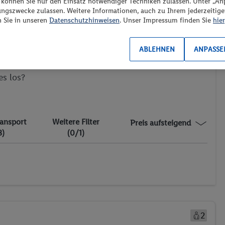
“ können Sie nur den Einsatz notwendiger Techniken zulassen. Unter „A
Günstigster Preis p.P.
Preis p.P.
ungszwecke zulassen. Weitere Informationen, auch zu Ihrem jederzeitig
n Sie in unseren
Datenschutzhinweisen
. Unser Impressum finden Sie
hier
ABLEHNEN
ANPASSE
es los?
ransport
Weitere Filter
Preis aufsteigend
3)
(0/1)
2