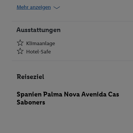
Mehr anzeigen
Ausstattungen
Klimaanlage
Hotel-Safe
Klimaanlage
Hotel-Safe
Reiseziel
Aufzüge
Minimarkt
Spanien Palma Nova Avenida Cas
Disko
Saboners
Restaurant(s) mit Nichtraucherbereich
Öffentliches Internet
Zimmerservice
Medizinische Betreuung