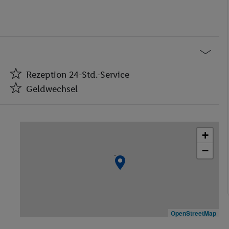
Rezeption 24-Std.-Service
Geldwechsel
Rezeption 24-Std.-Service
Geldwechsel
+
Café
−
Bar(s)
Restaurant(s)
Restaurant(s) mit Kinderhochstühlen
WLAN-Internet
Wäscheservice
OpenStreetMap
Fahrradkeller