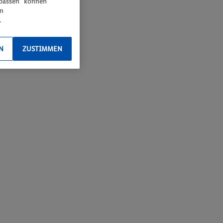
npassen“ können
en
.
N
ZUSTIMMEN