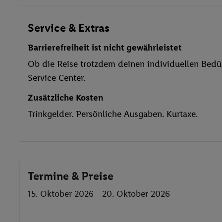
Parkplatz
Miniclub
Service & Extras
TV-Raum
Barrierefreiheit ist nicht gewährleistet
Restaurant
Ob die Reise trotzdem deinen individuellen Bedür
Aufzug
Service Center.
WLAN
Außenpool(s)
Zusätzliche Kosten
Pool- / Snackbar
Trinkgelder. Persönliche Ausgaben. Kurtaxe.
Sonnenschirme
Whirlpool
Sonnenterrasse
Tischtennis
Termine & Preise
Bogenschießen
Animationsprogramm
15. Oktober 2026 - 20. Oktober 2026
Darts
Fitnessstudio