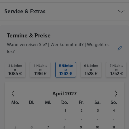
Restaurant(s)
Konferenzraum
WLAN-Internet
Parkplatz
USA Las Vegas Las Vegas Boulevard
Service & Extras
Haustiere
Restaurant
Bar
Aufzug
WLAN
Haustiere erlaubt
Ob die Reise trotzdem deinen individuellen Bedürfnissen
Termine & Preise
Außenpool(s)
Pool- / Snackbar
entspricht, erfrage bitte vor der Buchung im Service Center.
Liegestühle
Sonnenschirme
Wann verreisen Sie? |
Wer kommt mit?
| Wo geht es
Sonnenterrasse
Fitness-Studio
los?
Animationsprogramm
Fitnessstudio
Trinkgelder. Persönliche Ausgaben. Kurtaxe.
Animation
3 Nächte
4 Nächte
5 Nächte
6 Nächte
7 Nächte
ab
ab
ab
ab
ab
1085 €
1136 €
1262 €
1528 €
1752 €
April 2027
Mo.
Di.
Mi.
Do.
Fr.
Sa.
So.
1
2
3
4
-
-
-
-
5
6
7
8
9
10
11