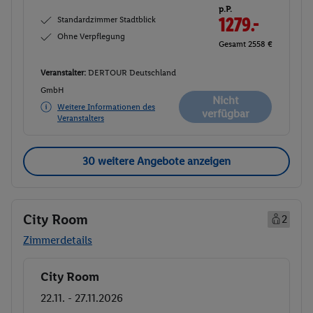
p.P.
Standardzimmer Stadtblick
1279.-
Ohne Verpflegung
Gesamt 2558 €
Veranstalter:
DERTOUR Deutschland
GmbH
Nicht
Weitere Informationen des
verfügbar
Veranstalters
30 weitere Angebote anzeigen
City Room
2
Zimmerdetails
City Room
Buchen
22.11. - 27.11.2026