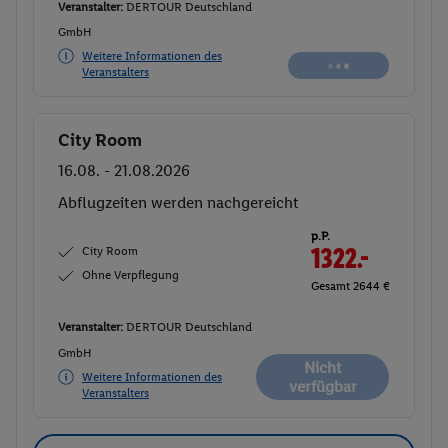
Veranstalter:
DERTOUR Deutschland
GmbH
Weitere Informationen des
Veranstalters
City Room
Buchen
16.08. - 21.08.2026
Abflugzeiten werden nachgereicht
p.P.
City Room
1322.-
Ohne Verpflegung
Gesamt 2644 €
Veranstalter:
DERTOUR Deutschland
GmbH
Nicht
Weitere Informationen des
verfügbar
Veranstalters