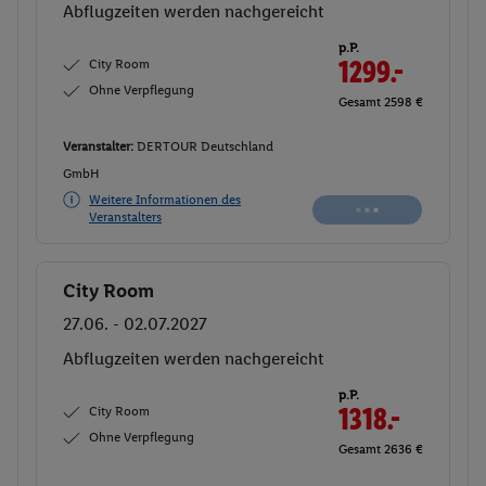
Abflugzeiten werden nachgereicht
p.P.
City Room
1299.-
Ohne Verpflegung
Gesamt 2598 €
Veranstalter:
DERTOUR Deutschland
GmbH
Weitere Informationen des
Veranstalters
City Room
Buchen
27.06. - 02.07.2027
Abflugzeiten werden nachgereicht
p.P.
City Room
1318.-
Ohne Verpflegung
Gesamt 2636 €