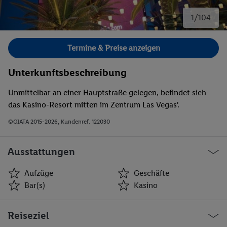
1/104
Bild 1 von 104.
Termine & Preise anzeigen
Unterkunftsbeschreibung
Unmittelbar an einer Hauptstraße gelegen, befindet sich
das Kasino-Resort mitten im Zentrum Las Vegas'.
©GIATA 2015-2026, Kundenref. 122030
Ausstattungen
Aufzüge
Geschäfte
Bar(s)
Kasino
Aufzüge
Geschäfte
Reiseziel
Bar(s)
Kasino