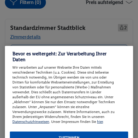
Filtern (0)
Preis aufsteigend
Standardzimmer Stadtblick
2
Zimmerdetails
Standardzimmer Stadtblick
Buchen
Bevor es weitergeht: Zur Verarbeitung Ihrer
Daten
18.04. - 23.04.2027
Wir verarbeiten auf unserer Webseite Ihre Daten mittels
Abflugzeiten werden nachgereicht
verschiedener Techniken (u.a. Cookies). Diese sind teilweise
technisch notwendig, im Übrigen werden sie von uns oder
Dritten für komfortable Webseiteneinstellungen, zur Erstellung
p.P.
von Statistiken oder für personalisierte (Werbe-) Maßnahmen
Standardzimmer Stadtblick
1262.-
verwendet. Dies schließt auch Datentransfers in Länder
Ohne Verpflegung
außerhalb der EU ohne angemessenes Schutzniveau ein. Unter
Gesamt 2524 €
„Ablehnen“ können Sie nur den Einsatz notwendiger Techniken
zulassen. Unter „Anpassen“ können sie einzelne
Veranstalter:
DERTOUR Deutschland
Verwendungszwecke zulassen. Weitere Informationen, auch zu
Ihrem jederzeitigen Widerrufsrecht, finden Sie in unseren
GmbH
Datenschutzhinweisen
. Unser Impressum finden Sie
hier
.
Nicht
Weitere Informationen des
verfügbar
Veranstalters
ZUSTIMMEN