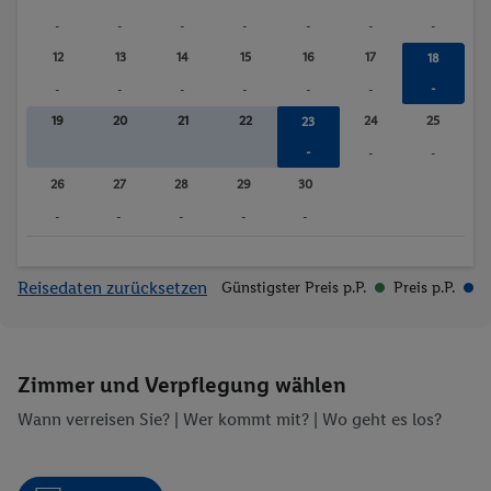
-
-
-
-
-
-
-
12
13
14
15
16
17
18
-
-
-
-
-
-
-
19
20
21
22
24
25
23
-
-
-
26
27
28
29
30
-
-
-
-
-
Reisedaten zurücksetzen
Günstigster Preis p.P.
Preis p.P.
Zimmer und Verpflegung wählen
Wann verreisen Sie? |
Wer kommt mit?
| Wo geht es los?