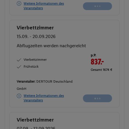
Weitere Informationen des
Veranstalters
Vierbettzimmer
Buchen
15.09. - 20.09.2026
Abflugzeiten werden nachgereicht
p.P.
Vierbettzimmer
837.-
Frühstück
Gesamt 1674 €
Veranstalter:
DERTOUR Deutschland
GmbH
Weitere Informationen des
Veranstalters
Vierbettzimmer
Buchen
07.09. - 12.09.2026