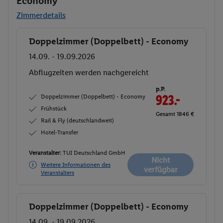
Economy
Zimmerdetails
Doppelzimmer (Doppelbett) - Economy
Buchen
14.09. - 19.09.2026
Abflugzeiten werden nachgereicht
p.P.
Doppelzimmer (Doppelbett) - Economy
923.-
Frühstück
Gesamt 1846 €
Rail & Fly (deutschlandweit)
Hotel-Transfer
Veranstalter:
TUI Deutschland GmbH
Nicht
Weitere Informationen des
verfügbar
Veranstalters
Doppelzimmer (Doppelbett) - Economy
Buchen
14.09. - 19.09.2026