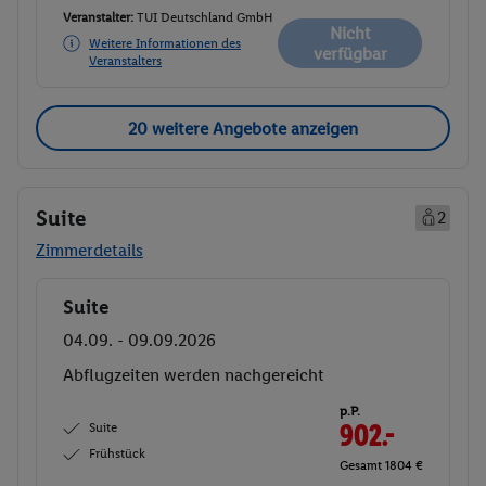
Veranstalter:
TUI Deutschland GmbH
Nicht
Weitere Informationen des
verfügbar
Veranstalters
20 weitere Angebote anzeigen
Suite
2
Zimmerdetails
Suite
Buchen
04.09. - 09.09.2026
Abflugzeiten werden nachgereicht
p.P.
Suite
902.-
Frühstück
Gesamt 1804 €