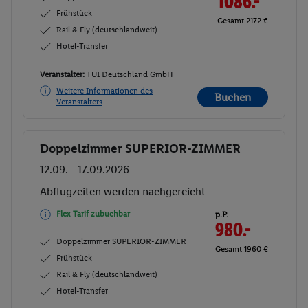
1086.-
Frühstück
Gesamt 2172 €
Rail & Fly (deutschlandweit)
Hotel-Transfer
Veranstalter:
TUI Deutschland GmbH
Weitere Informationen des
Buchen
Veranstalters
Doppelzimmer SUPERIOR-ZIMMER
Buchen
12.09. - 17.09.2026
Abflugzeiten werden nachgereicht
Flex Tarif zubuchbar
p.P.
980.-
Doppelzimmer SUPERIOR-ZIMMER
Gesamt 1960 €
Frühstück
Rail & Fly (deutschlandweit)
Hotel-Transfer