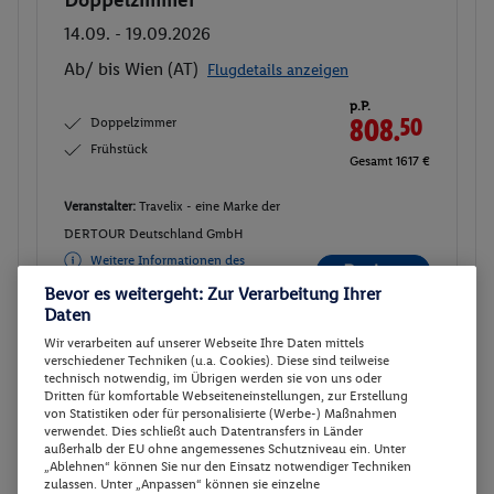
Doppelzimmer
Buchen
14.09. - 19.09.2026
Ab/ bis Wien (AT)
Flugdetails anzeigen
p.P.
Doppelzimmer
808.
50
Frühstück
Gesamt 1617 €
Veranstalter:
Travelix - eine Marke der
DERTOUR Deutschland GmbH
Weitere Informationen des
Buchen
Veranstalters
Bevor es weitergeht: Zur Verarbeitung Ihrer
Daten
Wir verarbeiten auf unserer Webseite Ihre Daten mittels
Doppelzimmer
Buchen
verschiedener Techniken (u.a. Cookies). Diese sind teilweise
technisch notwendig, im Übrigen werden sie von uns oder
15.09. - 20.09.2026
Dritten für komfortable Webseiteneinstellungen, zur Erstellung
von Statistiken oder für personalisierte (Werbe-) Maßnahmen
Ab/ bis Wien (AT)
Flugdetails anzeigen
verwendet. Dies schließt auch Datentransfers in Länder
außerhalb der EU ohne angemessenes Schutzniveau ein. Unter
p.P.
„Ablehnen“ können Sie nur den Einsatz notwendiger Techniken
Doppelzimmer
794.-
zulassen. Unter „Anpassen“ können sie einzelne