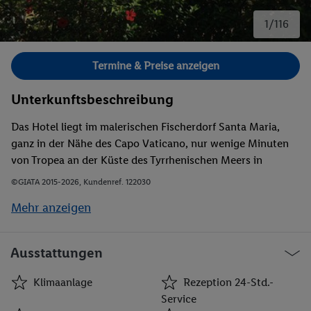
1/116
Bild 1 von 116.
Termine & Preise anzeigen
Unterkunftsbeschreibung
Das Hotel liegt im malerischen Fischerdorf Santa Maria,
ganz in der Nähe des Capo Vaticano, nur wenige Minuten
von Tropea an der Küste des Tyrrhenischen Meers in
Kalabrien entfernt. Es der ideale Ort, an dem man einen
©GIATA 2015-2026, Kundenref. 122030
erholsamen Urlaub genießen kann, das Hotel bietet eine
Mehr anzeigen
elegante und komfortable Kulisse umgeben von
wunderschöner Natur. Zum Zentrum von Ricadi, in dem die
Gäste Geschäfte, Bars, Restaurants und einen Bahnhof
Ausstattungen
finden können, sind es ungefähr 2 km. Zu den Städten in
der näheren Umgebung zählen zudem Vibo Valentia (30
Klimaanlage
Rezeption 24-Std.-
km), Tropea (10 km), Pizzo (40 km) und Briatico und Mileto
Service
(beide ungefähr 25 km entfernt).