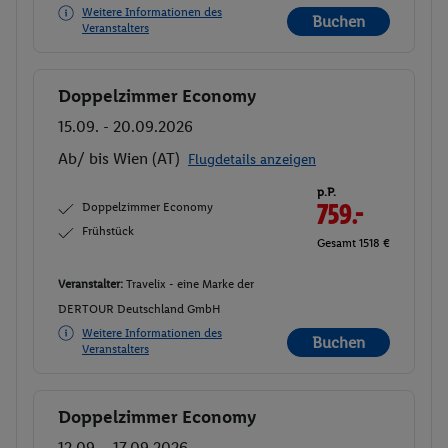
Weitere Informationen des
Buchen
Veranstalters
Doppelzimmer Economy
Buchen
15.09. - 20.09.2026
Ab/ bis Wien (AT)
Flugdetails anzeigen
p.P.
Doppelzimmer Economy
759.-
Frühstück
Gesamt 1518 €
Veranstalter:
Travelix - eine Marke der
DERTOUR Deutschland GmbH
Weitere Informationen des
Buchen
Veranstalters
Doppelzimmer Economy
Buchen
12.09. - 17.09.2026