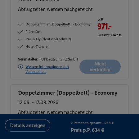
Abflugzeiten werden nachgereicht
p.P.
Doppelzimmer (Doppelbett) - Economy
971.-
Frühstück
Gesamt 1942 €
Rail & Fly (deutschlandweit)
Hotel-Transfer
Veranstalter:
TUI Deutschland GmbH
Nicht
Weitere Informationen des
verfügbar
Veranstalters
Doppelzimmer (Doppelbett) - Economy
Buchen
12.09. - 17.09.2026
Abflugzeiten werden nachgereicht
Flex Tarif zubuchbar
p.P.
2 Personen gesamt: 1268 €
Details anzeigen
1025.-
Preis p.P. 634 €
Doppelzimmer (Doppelbett) - Economy
Gesamt 2050 €