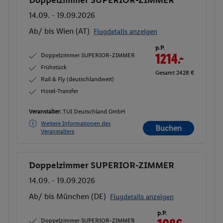
Buchen
14.09. - 19.09.2026
Ab/ bis Wien (AT)
Flugdetails anzeigen
p.P.
Doppelzimmer SUPERIOR-ZIMMER
1214.-
Frühstück
Gesamt 2428 €
Rail & Fly (deutschlandweit)
Hotel-Transfer
Veranstalter:
TUI Deutschland GmbH
Weitere Informationen des
Buchen
Veranstalters
Doppelzimmer SUPERIOR-ZIMMER
Buchen
14.09. - 19.09.2026
Ab/ bis München (DE)
Flugdetails anzeigen
p.P.
Doppelzimmer SUPERIOR-ZIMMER