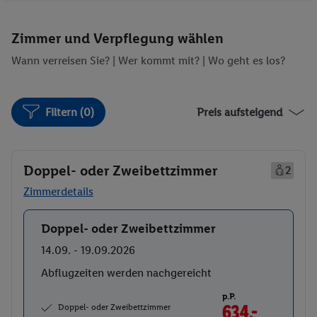
Zimmer und Verpflegung wählen
Wann verreisen Sie? |
Wer kommt mit?
| Wo geht es los?
Filtern (0)
Preis aufsteigend
Doppel- oder Zweibettzimmer
2
Zimmerdetails
Doppel- oder Zweibettzimmer
Buchen
14.09. - 19.09.2026
Abflugzeiten werden nachgereicht
p.P.
Doppel- oder Zweibettzimmer
634.-