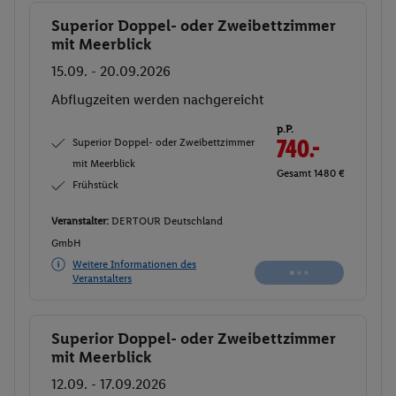
Superior Doppel- oder Zweibettzimmer
Buchen
mit Meerblick
15.09. - 20.09.2026
Abflugzeiten werden nachgereicht
p.P.
Superior Doppel- oder Zweibettzimmer
740.-
mit Meerblick
Gesamt 1480 €
Frühstück
Veranstalter:
DERTOUR Deutschland
GmbH
Weitere Informationen des
Veranstalters
Superior Doppel- oder Zweibettzimmer
Buchen
mit Meerblick
12.09. - 17.09.2026