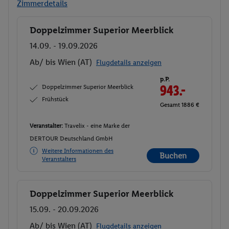
Zimmerdetails
Doppelzimmer Superior Meerblick
Buchen
14.09. - 19.09.2026
Ab/ bis Wien (AT)
Flugdetails anzeigen
p.P.
Doppelzimmer Superior Meerblick
943.-
Frühstück
Gesamt 1886 €
Veranstalter:
Travelix - eine Marke der
DERTOUR Deutschland GmbH
Weitere Informationen des
Buchen
Veranstalters
Doppelzimmer Superior Meerblick
Buchen
15.09. - 20.09.2026
Ab/ bis Wien (AT)
Flugdetails anzeigen