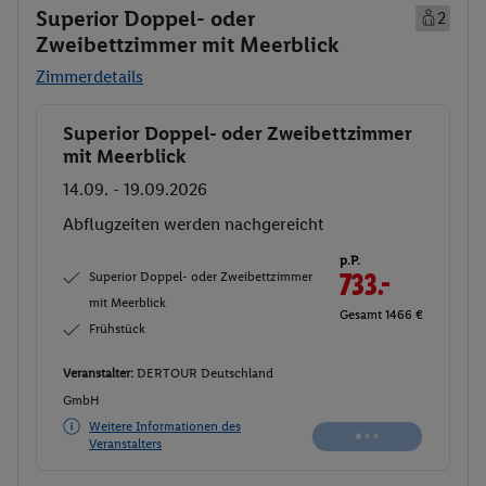
Superior Doppel- oder
2
Zweibettzimmer mit Meerblick
Zimmerdetails
Superior Doppel- oder Zweibettzimmer
Buchen
mit Meerblick
14.09. - 19.09.2026
Abflugzeiten werden nachgereicht
p.P.
Superior Doppel- oder Zweibettzimmer
733.-
mit Meerblick
Gesamt 1466 €
Frühstück
Veranstalter:
DERTOUR Deutschland
GmbH
Weitere Informationen des
Veranstalters