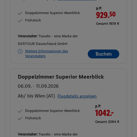
p.P.
Doppelzimmer Superior Meerblick
929.
50
Frühstück
Gesamt 1859 €
Veranstalter:
Travelix - eine Marke der
DERTOUR Deutschland GmbH
Weitere Informationen des
Buchen
Veranstalters
Doppelzimmer Superior Meerblick
Buchen
06.09. - 11.09.2026
Ab/ bis Wien (AT)
Flugdetails anzeigen
p.P.
Doppelzimmer Superior Meerblick
1042.-
Frühstück
Gesamt 2084 €
Veranstalter:
Travelix - eine Marke der