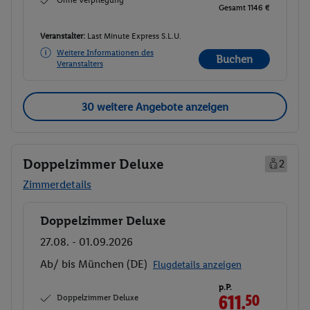
Gesamt 1146 €
Veranstalter:
Last Minute Express S.L.U.
Weitere Informationen des
Buchen
Veranstalters
30 weitere Angebote anzeigen
Doppelzimmer Deluxe
2
Zimmerdetails
Doppelzimmer Deluxe
Buchen
27.08. - 01.09.2026
Ab/ bis München (DE)
Flugdetails anzeigen
p.P.
Doppelzimmer Deluxe
611.
50