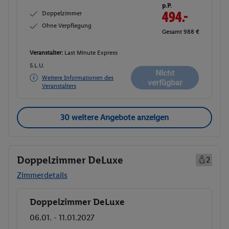
p.P.
Doppelzimmer
494.-
Ohne Verpflegung
Gesamt 988 €
Veranstalter:
Last Minute Express
S.L.U.
Nicht
Weitere Informationen des
verfügbar
Veranstalters
30 weitere Angebote anzeigen
Doppelzimmer DeLuxe
2
Zimmerdetails
Doppelzimmer DeLuxe
Buchen
06.01. - 11.01.2027