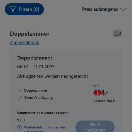
Filtern (0)
Preis aufsteigend
Doppelzimmer
2
Zimmerdetails
Doppelzimmer
Buchen
06.01. - 11.01.2027
Abflugzeiten werden nachgereicht
p.P.
Doppelzimmer
494.-
Ohne Verpflegung
Gesamt 988 €
Veranstalter:
Last Minute Express
S.L.U.
Nicht
Weitere Informationen des
verfügbar