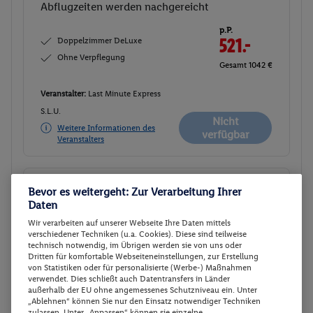
Abflugzeiten werden nachgereicht
p.P.
Doppelzimmer DeLuxe
521.-
Ohne Verpflegung
Gesamt 1042 €
Veranstalter:
Last Minute Express
S.L.U.
Nicht
Weitere Informationen des
verfügbar
Veranstalters
Doppelzimmer DeLuxe
Buchen
Bevor es weitergeht: Zur Verarbeitung Ihrer
Daten
07.01. - 12.01.2027
Wir verarbeiten auf unserer Webseite Ihre Daten mittels
Ab/ bis München (DE)
Flugdetails anzeigen
verschiedener Techniken (u.a. Cookies). Diese sind teilweise
technisch notwendig, im Übrigen werden sie von uns oder
p.P.
Dritten für komfortable Webseiteneinstellungen, zur Erstellung
Doppelzimmer DeLuxe
546.
50
von Statistiken oder für personalisierte (Werbe-) Maßnahmen
verwendet. Dies schließt auch Datentransfers in Länder
Ohne Verpflegung
Gesamt 1093 €
außerhalb der EU ohne angemessenes Schutzniveau ein. Unter
„Ablehnen“ können Sie nur den Einsatz notwendiger Techniken
zulassen. Unter „Anpassen“ können sie einzelne