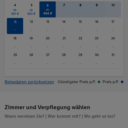
4
5
7
8
9
10
6
ab
ab
ab
494 €
561 €
583 €
12
13
14
15
16
17
11
-
-
-
-
-
-
-
18
19
20
21
22
23
24
-
-
-
-
-
-
-
25
26
27
28
29
30
31
-
-
-
-
-
-
-
Reisedaten zurücksetzen
Günstigster Preis p.P.
Preis p.P.
Zimmer und Verpflegung wählen
Wann verreisen Sie? |
Wer kommt mit?
| Wo geht es los?