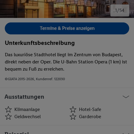
1/54
Bild 1 von 54.
Termine & Preise anzeigen
Unterkunftsbeschreibung
Das luxuriöse Stadthotel liegt im Zentrum von Budapest,
direkt neben der Oper. Die U-Bahn Station Opera (1 km) ist
bequem zu Fuß zu erreichen.
©GIATA 2015-2026, Kundenref. 122030
Ausstattungen
Klimaanlage
Hotel-Safe
Geldwechsel
Garderobe
Klimaanlage
Hotel-Safe