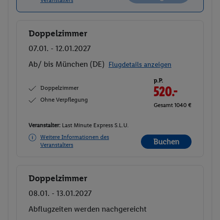
Veranstalters
Doppelzimmer
Buchen
07.01. - 12.01.2027
Ab/ bis München (DE)
Flugdetails anzeigen
p.P.
Doppelzimmer
520.-
Ohne Verpflegung
Gesamt 1040 €
Veranstalter:
Last Minute Express S.L.U.
Weitere Informationen des
Buchen
Veranstalters
Doppelzimmer
Buchen
08.01. - 13.01.2027
Abflugzeiten werden nachgereicht