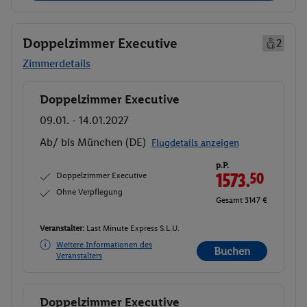
Doppelzimmer Executive
2
Zimmerdetails
Doppelzimmer Executive
Buchen
09.01. - 14.01.2027
Ab/ bis München (DE)
Flugdetails anzeigen
p.P.
Doppelzimmer Executive
1573.
50
Ohne Verpflegung
Gesamt 3147 €
Veranstalter:
Last Minute Express S.L.U.
Weitere Informationen des
Buchen
Veranstalters
Doppelzimmer Executive
Buchen