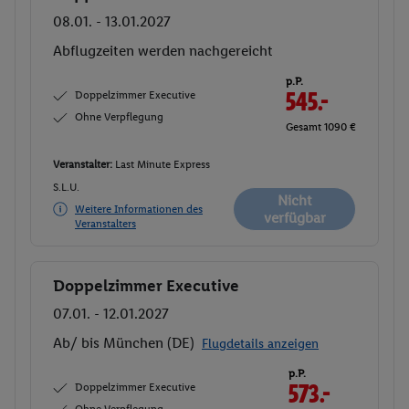
08.01. - 13.01.2027
Abflugzeiten werden nachgereicht
p.P.
Doppelzimmer Executive
545.-
Ohne Verpflegung
Gesamt 1090 €
Veranstalter:
Last Minute Express
S.L.U.
Nicht
Weitere Informationen des
verfügbar
Veranstalters
Doppelzimmer Executive
Buchen
07.01. - 12.01.2027
Ab/ bis München (DE)
Flugdetails anzeigen
p.P.
Doppelzimmer Executive
573.-
Ohne Verpflegung