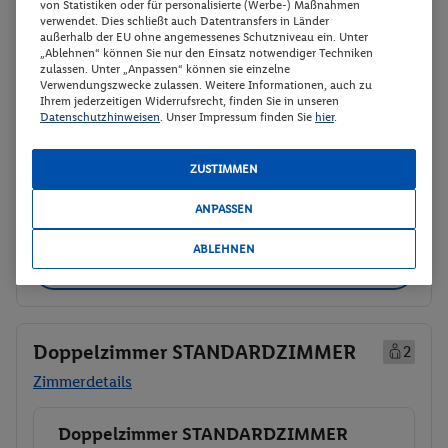
von Statistiken oder für personalisierte (Werbe-) Maßnahmen
Ab/ bis Wien (AT)
Flugdetails anzeigen
verwendet. Dies schließt auch Datentransfers in Länder
außerhalb der EU ohne angemessenes Schutzniveau ein. Unter
p.P.
„Ablehnen“ können Sie nur den Einsatz notwendiger Techniken
Doppelzimmer
691.-
zulassen. Unter „Anpassen“ können sie einzelne
Verwendungszwecke zulassen. Weitere Informationen, auch zu
Frühstück
Ihrem jederzeitigen Widerrufsrecht, finden Sie in unseren
Gesamt 1382 €
Datenschutzhinweisen
. Unser Impressum finden Sie
hier
.
Veranstalter:
DERTOUR Deutschland
GmbH
ZUSTIMMEN
Weitere Informationen des
Buchen
Veranstalters
ANPASSEN
ABLEHNEN
30 weitere Angebote anzeigen
Doppelzimmer STANDARDZIMMER
2
Zimmerdetails
Doppelzimmer STANDARDZIMMER
Buchen