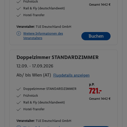
Frühstück
Gesamt 1442 €
Rail & Fly (deutschlandweit)
Hotel-Transfer
Veranstalter:
TUI Deutschland GmbH
Weitere Informationen des
Buchen
Veranstalters
Doppelzimmer STANDARDZIMMER
Buchen
12.09. - 17.09.2026
Ab/ bis Wien (AT)
Flugdetails anzeigen
p.P.
Doppelzimmer STANDARDZIMMER
721.-
Frühstück
Gesamt 1442 €
Rail & Fly (deutschlandweit)
Hotel-Transfer
Veranstalter:
TUI Deutschland GmbH