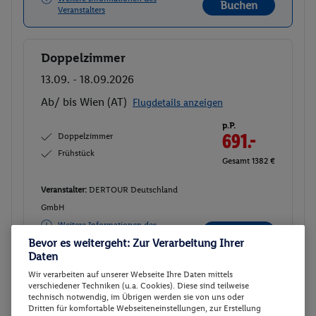
Buchen
Veranstalters
Doppelzimmer
Buchen
13.09. - 18.09.2026
Ab/ bis Wien (AT)
Flugdetails anzeigen
p.P.
Doppelzimmer
691.-
Frühstück
Gesamt 1382 €
Veranstalter:
DERTOUR Deutschland
GmbH
Weitere Informationen des
Buchen
Veranstalters
Bevor es weitergeht: Zur Verarbeitung Ihrer
Daten
Wir verarbeiten auf unserer Webseite Ihre Daten mittels
Doppelzimmer
Buchen
verschiedener Techniken (u.a. Cookies). Diese sind teilweise
technisch notwendig, im Übrigen werden sie von uns oder
17.09. - 22.09.2026
Dritten für komfortable Webseiteneinstellungen, zur Erstellung