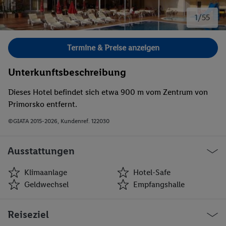
1/55
Bild 1 von 55.
Termine & Preise anzeigen
Unterkunftsbeschreibung
Dieses Hotel befindet sich etwa 900 m vom Zentrum von
Primorsko entfernt.
©GIATA 2015-2026, Kundenref. 122030
Ausstattungen
Klimaanlage
Hotel-Safe
Geldwechsel
Empfangshalle
Klimaanlage
Hotel-Safe
Reiseziel
Geldwechsel
Empfangshalle