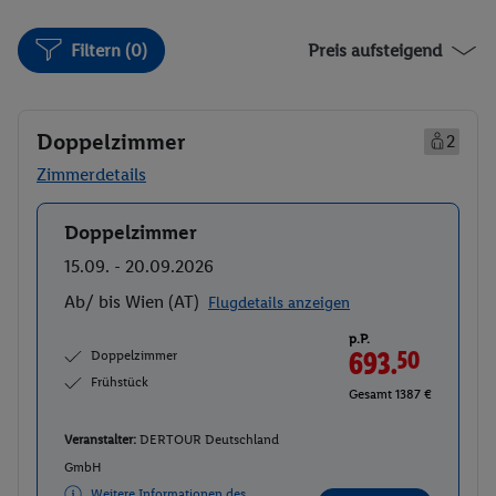
Filtern (0)
Preis aufsteigend
Doppelzimmer
2
Zimmerdetails
Doppelzimmer
Buchen
15.09. - 20.09.2026
Ab/ bis Wien (AT)
Flugdetails anzeigen
p.P.
Doppelzimmer
693.
50
Frühstück
Gesamt 1387 €
Veranstalter:
DERTOUR Deutschland
GmbH
Weitere Informationen des