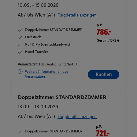
10.09. - 15.09.2026
Ab/ bis Wien (AT)
Flugdetails anzeigen
p.P.
Doppelzimmer STANDARDZIMMER
786.-
Frühstück
Gesamt 1572 €
Rail & Fly (deutschlandweit)
Hotel-Transfer
Veranstalter:
TUI Deutschland GmbH
Weitere Informationen des
Buchen
Veranstalters
Doppelzimmer STANDARDZIMMER
Buchen
13.09. - 18.09.2026
Ab/ bis Wien (AT)
Flugdetails anzeigen
p.P.
Doppelzimmer STANDARDZIMMER
721.-