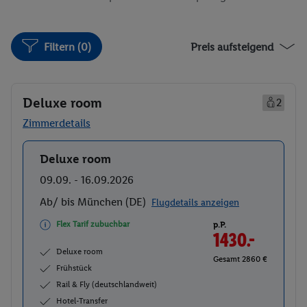
Filtern (0)
Preis aufsteigend
Deluxe room
2
Zimmerdetails
Deluxe room
Buchen
09.09. - 16.09.2026
Ab/ bis München (DE)
Flugdetails anzeigen
Flex Tarif zubuchbar
p.P.
1430.-
Deluxe room
Gesamt 2860 €
Frühstück
Rail & Fly (deutschlandweit)
Hotel-Transfer