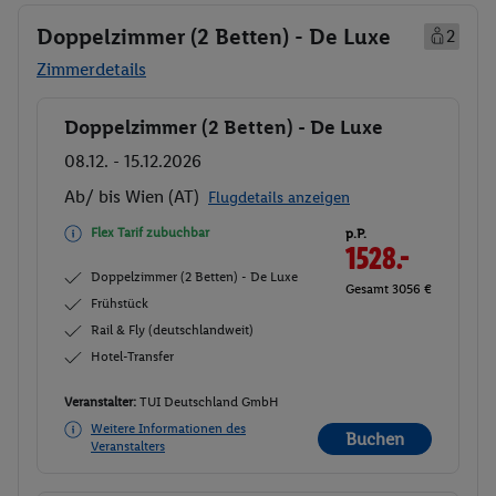
Doppelzimmer (2 Betten) - De Luxe
2
Zimmerdetails
Doppelzimmer (2 Betten) - De Luxe
Buchen
08.12. - 15.12.2026
Ab/ bis Wien (AT)
Flugdetails anzeigen
Flex Tarif zubuchbar
p.P.
1528.-
Doppelzimmer (2 Betten) - De Luxe
Gesamt 3056 €
Frühstück
Rail & Fly (deutschlandweit)
Hotel-Transfer
Veranstalter:
TUI Deutschland GmbH
Weitere Informationen des
Buchen
Veranstalters