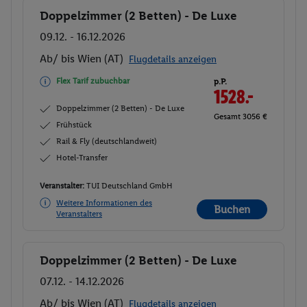
Doppelzimmer (2 Betten) - De Luxe
Buchen
09.12. - 16.12.2026
Ab/ bis Wien (AT)
Flugdetails anzeigen
Flex Tarif zubuchbar
p.P.
1528.-
Doppelzimmer (2 Betten) - De Luxe
Gesamt 3056 €
Frühstück
Rail & Fly (deutschlandweit)
Hotel-Transfer
Veranstalter:
TUI Deutschland GmbH
Weitere Informationen des
Buchen
Veranstalters
Doppelzimmer (2 Betten) - De Luxe
Buchen
07.12. - 14.12.2026
Ab/ bis Wien (AT)
Flugdetails anzeigen