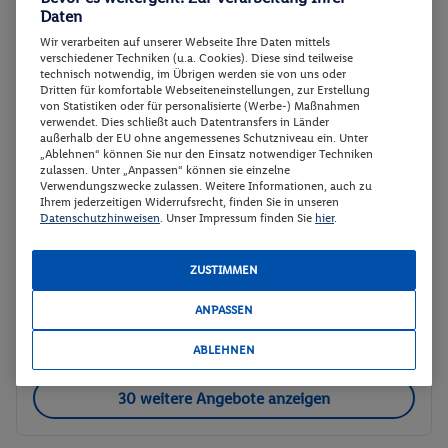
Daten
Wir verarbeiten auf unserer Webseite Ihre Daten mittels
Deluxe room
Buchen
verschiedener Techniken (u.a. Cookies). Diese sind teilweise
technisch notwendig, im Übrigen werden sie von uns oder
09.09. - 17.09.2026
Dritten für komfortable Webseiteneinstellungen, zur Erstellung
von Statistiken oder für personalisierte (Werbe-) Maßnahmen
Ab/ bis München (DE)
Flugdetails anzeigen
verwendet. Dies schließt auch Datentransfers in Länder
außerhalb der EU ohne angemessenes Schutzniveau ein. Unter
Flex Tarif zubuchbar
p.P.
„Ablehnen“ können Sie nur den Einsatz notwendiger Techniken
1474.-
zulassen. Unter „Anpassen“ können sie einzelne
Deluxe room
Verwendungszwecke zulassen. Weitere Informationen, auch zu
Gesamt 2948 €
Ihrem jederzeitigen Widerrufsrecht, finden Sie in unseren
Frühstück
Datenschutzhinweisen
. Unser Impressum finden Sie
hier
.
Rail & Fly (deutschlandweit)
Hotel-Transfer
ZUSTIMMEN
Veranstalter:
TUI Deutschland GmbH
ANPASSEN
Weitere Informationen des
Buchen
Veranstalters
ABLEHNEN
30 weitere Angebote anzeigen