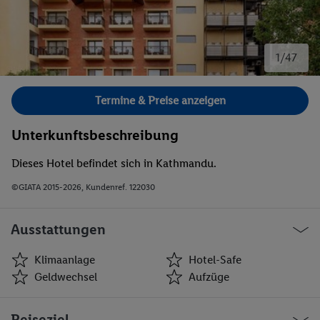
1/47
Bild 1 von 47.
Termine & Preise anzeigen
Unterkunftsbeschreibung
Dieses Hotel befindet sich in Kathmandu.
©GIATA 2015-2026, Kundenref. 122030
Ausstattungen
Klimaanlage
Hotel-Safe
Geldwechsel
Aufzüge
Klimaanlage
Hotel-Safe
Reiseziel