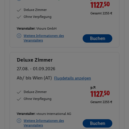
1127.
50
Deluxe Zimmer
Gesamt 2255 €
Ohne Verpflegung
Veranstalter:
Vtours GmbH
Weitere Informationen des
Buchen
Veranstalters
Deluxe Zimmer
Buchen
27.08. - 01.09.2026
Ab/ bis Wien (AT)
Flugdetails anzeigen
p.P.
Deluxe Zimmer
1127.
50
Ohne Verpflegung
Gesamt 2255 €
Veranstalter:
vtours international AG
Weitere Informationen des
Buchen
Veranstalters