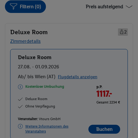
Filtern (0)
Preis aufsteigend
Deluxe Room
2
Zimmerdetails
Deluxe Room
Buchen
27.08. - 01.09.2026
Ab/ bis Wien (AT)
Flugdetails anzeigen
Kostenlose Umbuchung
p.P.
1117.-
Deluxe Room
Gesamt 2234 €
Ohne Verpflegung
Veranstalter:
Vtours GmbH
Weitere Informationen des
Buchen
Veranstalters