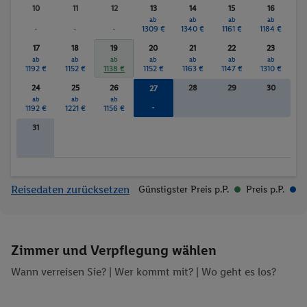
Sauna
Whirlpool
10
11
12
13
14
15
16
ab
ab
ab
ab
Massagen
-
-
-
1309 €
1340 €
1161 €
1184 €
17
18
19
20
21
22
23
ab
ab
ab
ab
ab
ab
ab
1192 €
1152 €
1138 €
1152 €
1163 €
1147 €
1310 €
24
25
26
28
29
30
27
ab
ab
ab
-
1192 €
1221 €
1156 €
31
Reisedaten zurücksetzen
Günstigster Preis p.P.
Preis p.P.
Zimmer und Verpflegung wählen
Wann verreisen Sie? |
Wer kommt mit?
| Wo geht es los?