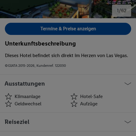
1/62
Bild 1 von 62.
Termine & Preise anzeigen
Unterkunftsbeschreibung
Dieses Hotel befindet sich direkt im Herzen von Las Vegas.
©GIATA 2015-2026, Kundenref. 122030
Ausstattungen
Klimaanlage
Hotel-Safe
Geldwechsel
Aufzüge
Klimaanlage
Hotel-Safe
Reiseziel
Geldwechsel
Aufzüge
Café
Minimarkt