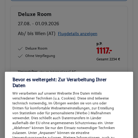
Deluxe Room
Buchen
27.08. - 01.09.2026
Ab/ bis Wien (AT)
Flugdetails anzeigen
p.P.
Deluxe Room
1117.-
Ohne Verpflegung
Gesamt 2234 €
Veranstalter:
vtours international AG
Bevor es weitergeht: Zur Verarbeitung Ihrer
Weitere Informationen des
Buchen
Veranstalters
Daten
Wir verarbeiten auf unserer Webseite Ihre Daten mittels
verschiedener Techniken (u.a. Cookies). Diese sind teilweise
technisch notwendig, im Übrigen werden sie von uns oder
Deluxe Room
Buchen
Dritten für komfortable Webseiteneinstellungen, zur Erstellung
von Statistiken oder für personalisierte (Werbe-) Maßnahmen
30.08. - 04.09.2026
verwendet. Dies schließt auch Datentransfers in Länder
außerhalb der EU ohne angemessenes Schutzniveau ein. Unter
Ab/ bis München (DE)
Flugdetails anzeigen
„Ablehnen“ können Sie nur den Einsatz notwendiger Techniken
zulassen. Unter „Anpassen“ können sie einzelne
p.P.
Verwendungszwecke zulassen. Weitere Informationen, auch zu