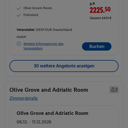
p.P.
Olive Groom Room
2225.
50
Frühstück
Gesamt 4451 €
Veranstalter:
DERTOUR Deutschland
GmbH
Weitere Informationen des
Buchen
Veranstalters
30 weitere Angebote anzeigen
Olive Grove and Adriatic Room
2
Zimmerdetails
Olive Grove and Adriatic Room
Buchen
06.12. - 11.12.2026