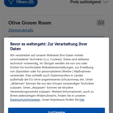
Filtern (0)
Preis aufsteigend
Olive Groom Room
2
Zimmerdetails
Olive Groom Room
Buchen
Bevor es weitergeht: Zur Verarbeitung Ihrer
Daten
06.12. - 11.12.2026
Wir verarbeiten auf unserer Webseite Ihre Daten mittels
Ab/ bis München (DE)
Flugdetails anzeigen
verschiedener Techniken (u.a. Cookies). Diese sind teilweise
technisch notwendig, im Übrigen werden sie von uns oder
Dritten für komfortable Webseiteneinstellungen, zur Erstellung
p.P.
von Statistiken oder für personalisierte (Werbe-) Maßnahmen
Olive Groom Room
2225.
50
verwendet. Dies schließt auch Datentransfers in Länder
Frühstück
außerhalb der EU ohne angemessenes Schutzniveau ein. Unter
Gesamt 4451 €
„Ablehnen“ können Sie nur den Einsatz notwendiger Techniken
zulassen. Unter „Anpassen“ können sie einzelne
Veranstalter:
DERTOUR Deutschland
Verwendungszwecke zulassen. Weitere Informationen, auch zu
Ihrem jederzeitigen Widerrufsrecht, finden Sie in unseren
GmbH
Datenschutzhinweisen
. Unser Impressum finden Sie
hier
.
Weitere Informationen des
Buchen
Veranstalters
ZUSTIMMEN