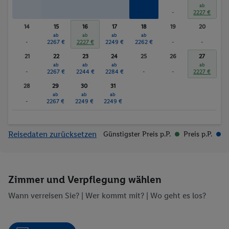
ab
ab
2227 €
-
2227 €
14
15
16
17
18
19
20
ab
ab
ab
ab
-
2267 €
2227 €
2249 €
2262 €
-
-
21
22
23
24
25
26
27
ab
ab
ab
ab
-
2267 €
2244 €
2284 €
-
-
2227 €
28
29
30
31
ab
ab
ab
-
2267 €
2249 €
2249 €
Reisedaten zurücksetzen
Günstigster Preis p.P.
Preis p.P.
Zimmer und Verpflegung wählen
Wann verreisen Sie? |
Wer kommt mit?
| Wo geht es los?