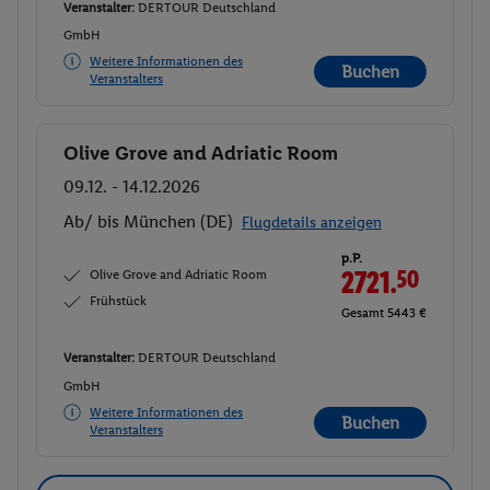
Veranstalter:
DERTOUR Deutschland
GmbH
Weitere Informationen des
Buchen
Veranstalters
Olive Grove and Adriatic Room
Buchen
09.12. - 14.12.2026
Ab/ bis München (DE)
Flugdetails anzeigen
p.P.
Olive Grove and Adriatic Room
2721.
50
Frühstück
Gesamt 5443 €
Veranstalter:
DERTOUR Deutschland
GmbH
Weitere Informationen des
Buchen
Veranstalters