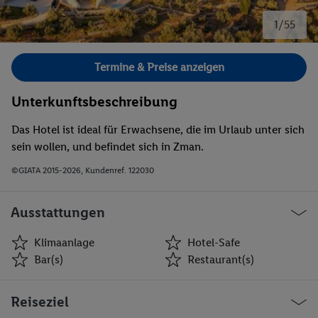
1/55
Bild 1 von 55.
Termine & Preise anzeigen
Unterkunftsbeschreibung
Das Hotel ist ideal für Erwachsene, die im Urlaub unter sich
sein wollen, und befindet sich in Zman.
©GIATA 2015-2026, Kundenref. 122030
Ausstattungen
Klimaanlage
Hotel-Safe
Bar(s)
Restaurant(s)
Klimaanlage
Hotel-Safe
Reiseziel
Bar(s)
Restaurant(s)