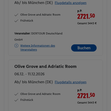
Ab/ bis München (DE)
Flugdetails anzeigen
p.P.
Olive Grove and Adriatic Room
2721.
50
Frühstück
Gesamt 5443 €
Veranstalter:
DERTOUR Deutschland
GmbH
Weitere Informationen des
Buchen
Veranstalters
Olive Grove and Adriatic Room
Buchen
06.12. - 11.12.2026
Ab/ bis München (DE)
Flugdetails anzeigen
p.P.
Olive Grove and Adriatic Room
2721.
50
Frühstück
Gesamt 5443 €