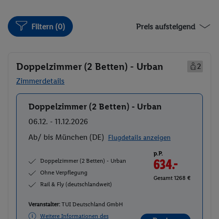
Filtern (0)
Preis aufsteigend
Doppelzimmer (2 Betten) - Urban
2
Zimmerdetails
Doppelzimmer (2 Betten) - Urban
Buchen
06.12. - 11.12.2026
Ab/ bis München (DE)
Flugdetails anzeigen
p.P.
Doppelzimmer (2 Betten) - Urban
634.-
Ohne Verpflegung
Gesamt 1268 €
Rail & Fly (deutschlandweit)
Veranstalter:
TUI Deutschland GmbH
Weitere Informationen des