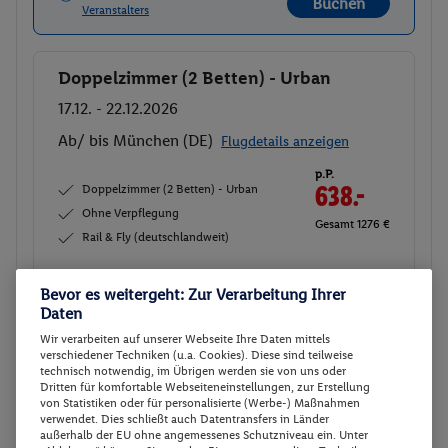
Buchen
Veranstalters
Doppelzimmer (2 Betten) - Urban
Buchen
17.12. - 22.12.2026
Ab/ bis München (DE)
Flugdetails anzeigen
p.P.
Doppelzimmer (2 Betten) - Urban
638.-
Ohne Verpflegung
Gesamt 1276 €
Rail & Fly (deutschlandweit)
Veranstalter:
TUI Deutschland GmbH
Bevor es weitergeht: Zur Verarbeitung Ihrer
Weitere Informationen des
Buchen
Daten
Veranstalters
Wir verarbeiten auf unserer Webseite Ihre Daten mittels
verschiedener Techniken (u.a. Cookies). Diese sind teilweise
technisch notwendig, im Übrigen werden sie von uns oder
Doppelzimmer (2 Betten) - Urban
Buchen
Dritten für komfortable Webseiteneinstellungen, zur Erstellung
von Statistiken oder für personalisierte (Werbe-) Maßnahmen
18.12. - 23.12.2026
verwendet. Dies schließt auch Datentransfers in Länder
außerhalb der EU ohne angemessenes Schutzniveau ein. Unter