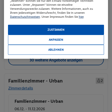
Ab/ bis München (DE)
Flugdetails anzeigen
„Ablehnen“ können Sie nur den Einsatz notwendiger Techniken
zulassen. Unter „Anpassen“ können sie einzelne
p.P.
Verwendungszwecke zulassen. Weitere Informationen, auch zu
Doppelzimmer (2 Betten) - Urban
638.-
Ihrem jederzeitigen Widerrufsrecht, finden Sie in unseren
Datenschutzhinweisen
. Unser Impressum finden Sie
hier
.
Ohne Verpflegung
Gesamt 1276 €
Rail & Fly (deutschlandweit)
ZUSTIMMEN
Veranstalter:
TUI Deutschland GmbH
ANPASSEN
Weitere Informationen des
Buchen
Veranstalters
ABLEHNEN
30 weitere Angebote anzeigen
Familienzimmer - Urban
2
Zimmerdetails
Familienzimmer - Urban
Buchen
06.12. - 11.12.2026