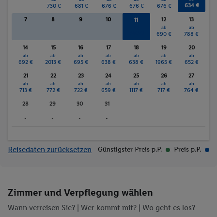
634 €
730 €
681 €
676 €
676 €
676 €
7
8
9
10
12
13
11
ab
ab
ab
680 €
690 €
788 €
14
15
16
17
18
19
20
ab
ab
ab
ab
ab
ab
ab
692 €
2013 €
695 €
638 €
638 €
1965 €
652 €
21
22
23
24
25
26
27
ab
ab
ab
ab
ab
ab
ab
713 €
772 €
722 €
659 €
1117 €
717 €
764 €
28
29
30
31
-
-
-
-
Reisedaten zurücksetzen
Günstigster Preis p.P.
Preis p.P.
Zimmer und Verpflegung wählen
Wann verreisen Sie? |
Wer kommt mit?
| Wo geht es los?