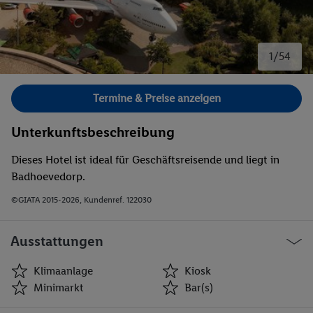
1/54
Bild 1 von 54.
Termine & Preise anzeigen
Unterkunftsbeschreibung
Dieses Hotel ist ideal für Geschäftsreisende und liegt in
Badhoevedorp.
©GIATA 2015-2026, Kundenref. 122030
Ausstattungen
Klimaanlage
Kiosk
Minimarkt
Bar(s)