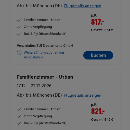
Ab/ bis München (DE)
Flugdetails anzeigen
p.P.
Familienzimmer - Urban
817.-
Ohne Verpflegung
Gesamt 1634 €
Rail & Fly (deutschlandweit)
Veranstalter:
TUI Deutschland GmbH
Weitere Informationen des
Buchen
Veranstalters
Familienzimmer - Urban
Buchen
17.12. - 22.12.2026
Ab/ bis München (DE)
Flugdetails anzeigen
p.P.
Familienzimmer - Urban
821.-
Ohne Verpflegung
Gesamt 1642 €
Rail & Fly (deutschlandweit)