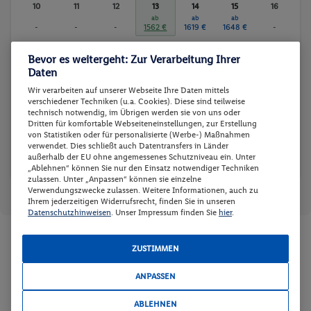
10
11
12
13
14
15
16
ab
ab
ab
-
-
-
1562 €
1619 €
1648 €
-
17
18
19
20
21
22
23
Bevor es weitergeht: Zur Verarbeitung Ihrer
-
-
-
-
-
-
-
Daten
24
25
26
27
28
29
30
Wir verarbeiten auf unserer Webseite Ihre Daten mittels
verschiedener Techniken (u.a. Cookies). Diese sind teilweise
-
-
-
-
-
-
-
technisch notwendig, im Übrigen werden sie von uns oder
Dritten für komfortable Webseiteneinstellungen, zur Erstellung
31
von Statistiken oder für personalisierte (Werbe-) Maßnahmen
verwendet. Dies schließt auch Datentransfers in Länder
-
außerhalb der EU ohne angemessenes Schutzniveau ein. Unter
„Ablehnen“ können Sie nur den Einsatz notwendiger Techniken
zulassen. Unter „Anpassen“ können sie einzelne
Reisedaten zurücksetzen
Günstigster Preis p.P.
Preis p.P.
Verwendungszwecke zulassen. Weitere Informationen, auch zu
Ihrem jederzeitigen Widerrufsrecht, finden Sie in unseren
Datenschutzhinweisen
. Unser Impressum finden Sie
hier
.
Zimmer und Verpflegung wählen
ZUSTIMMEN
Wann verreisen Sie? |
Wer kommt mit?
| Wo geht es los?
ANPASSEN
ABLEHNEN