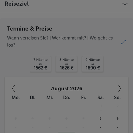
Reiseziel
Termine & Preise
Wann verreisen Sie? |
Wer kommt mit?
| Wo geht es
los?
7 Nächte
8 Nächte
9 Nächte
ab
ab
ab
1562 €
1626 €
1690 €
August 2026
Mo.
Di.
Mi.
Do.
Fr.
Sa.
So.
1
2
-
-
3
4
5
6
7
8
9
-
-
-
-
-
-
-