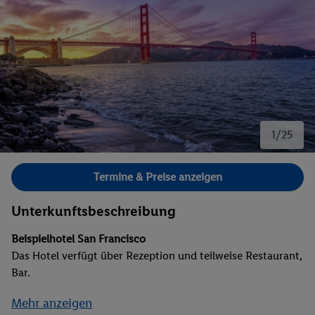
1/25
Bild 1 von 25.
Termine & Preise anzeigen
Unterkunftsbeschreibung
Beispielhotel San Francisco
Das Hotel verfügt über Rezeption und teilweise Restaurant,
Bar.
Mehr anzeigen
First-Class-Schiff Ruby Princess