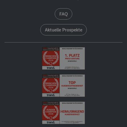
LED-Kuppel. Am Nachmittag locken Weinverkostungen
oder Kochkurse. Abends gibt es internationale Shows im
FAQ
Broadway-Theater, Live-Musik in verschiedenen Lounges
sowie Bars mit Cocktails. Auch das Casino lädt zu
Unterhaltung ein.
Aktuelle Prospekte
6. Tag: Grand Turk (Turk Islands).
(Ankunft: 08.00 Uhr - Abfahrt: 19.00 Uhr) Grand Turk
besticht durch eine Mischung aus Natur und Geschichte.
Besonders eindrucksvoll ist der Grand Turk Lighthouse, ein
historischer Leuchtturm aus dem 19. Jahrhundert. In
Cockburn Town, der charmanten Hauptstadt, prägen
farbenfrohe Kolonialhäuser und enge Straßen das Bild. Das
Turks &amp; Caicos National Museum bietet Einblicke in
Kultur und Vergangenheit der Insel. Entlang der Küste zieht
sich die berühmte Grand Turk Wall, eine spektakuläre
Meeresformation. Auch die alten Salzsalinen erinnern an die
Zeit der Salzgewinnung und sind heute von Flamingos und