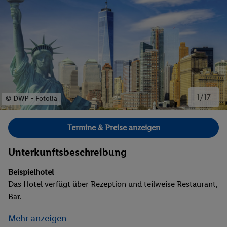
1/17
© DWP - Fotolia
Bild 1 von 17.
Termine & Preise anzeigen
Unterkunftsbeschreibung
Beispielhotel
Das Hotel verfügt über Rezeption und teilweise Restaurant,
Bar.
Mehr anzeigen
Premiumklasse-Schiff MSC Meraviglia