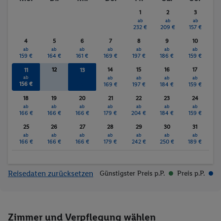
Golf
Wassersport
1
2
3
ab
ab
ab
232 €
209 €
157 €
4
5
6
7
8
9
10
ab
ab
ab
ab
ab
ab
ab
159 €
164 €
161 €
169 €
197 €
186 €
159 €
12
14
15
16
17
11
13
ab
ab
ab
ab
ab
ab
156 €
159 €
169 €
197 €
184 €
159 €
18
19
20
21
22
23
24
ab
ab
ab
ab
ab
ab
ab
166 €
166 €
166 €
179 €
204 €
184 €
159 €
25
26
27
28
29
30
31
ab
ab
ab
ab
ab
ab
ab
166 €
166 €
166 €
179 €
242 €
250 €
189 €
Reisedaten zurücksetzen
Günstigster Preis p.P.
Preis p.P.
Zimmer und Verpflegung wählen