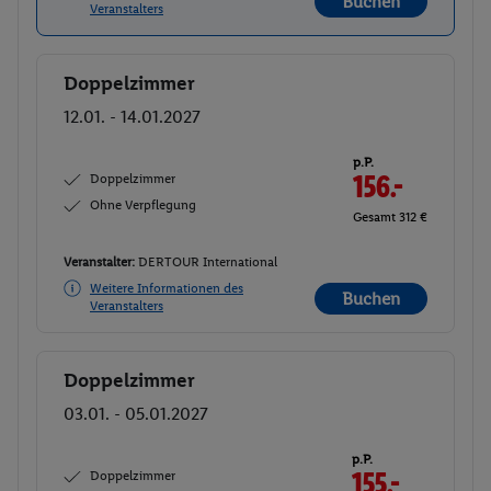
Buchen
Veranstalters
Doppelzimmer
Buchen
12.01. - 14.01.2027
p.P.
Doppelzimmer
156.-
Ohne Verpflegung
Gesamt 312 €
Veranstalter:
DERTOUR International
Weitere Informationen des
Buchen
Veranstalters
Doppelzimmer
Buchen
03.01. - 05.01.2027
p.P.
Doppelzimmer
155.-