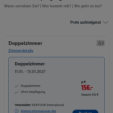
Wann verreisen Sie? |
Wer kommt mit?
| Wo geht es los?
Preis aufsteigend
Doppelzimmer
2
Zimmerdetails
Doppelzimmer
Buchen
11.01. - 13.01.2027
p.P.
Doppelzimmer
156.-
Ohne Verpflegung
Gesamt 312 €
Veranstalter:
DERTOUR International
Weitere Informationen des