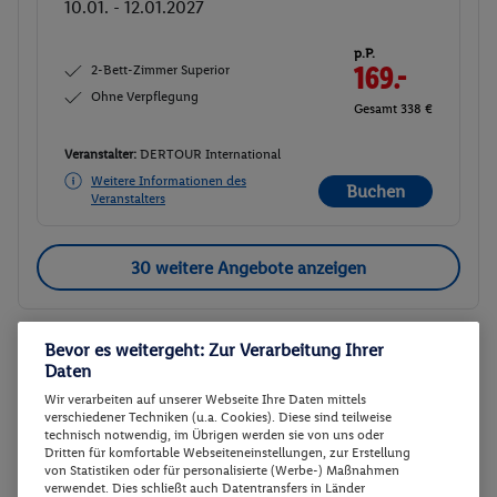
10.01. - 12.01.2027
p.P.
2-Bett-Zimmer Superior
169.-
Ohne Verpflegung
Gesamt 338 €
Veranstalter:
DERTOUR International
Weitere Informationen des
Buchen
Veranstalters
30 weitere Angebote anzeigen
Bevor es weitergeht: Zur Verarbeitung Ihrer
2-Bett-Zimmer
2
Daten
Zimmerdetails
Wir verarbeiten auf unserer Webseite Ihre Daten mittels
verschiedener Techniken (u.a. Cookies). Diese sind teilweise
technisch notwendig, im Übrigen werden sie von uns oder
2-Bett-Zimmer
Buchen
Dritten für komfortable Webseiteneinstellungen, zur Erstellung
von Statistiken oder für personalisierte (Werbe-) Maßnahmen
06.12. - 08.12.2026
verwendet. Dies schließt auch Datentransfers in Länder