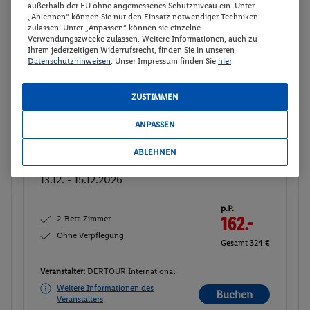
außerhalb der EU ohne angemessenes Schutzniveau ein. Unter
„Ablehnen“ können Sie nur den Einsatz notwendiger Techniken
p.P.
zulassen. Unter „Anpassen“ können sie einzelne
2-Bett-Zimmer
164.-
Verwendungszwecke zulassen. Weitere Informationen, auch zu
Ohne Verpflegung
Ihrem jederzeitigen Widerrufsrecht, finden Sie in unseren
Gesamt 328 €
Datenschutzhinweisen
. Unser Impressum finden Sie
hier
.
Veranstalter:
DERTOUR International
Nicht
ZUSTIMMEN
Weitere Informationen des
verfügbar
Veranstalters
ANPASSEN
ABLEHNEN
2-Bett-Zimmer
Buchen
13.12. - 15.12.2026
p.P.
2-Bett-Zimmer
162.-
Ohne Verpflegung
Gesamt 324 €
Veranstalter:
DERTOUR International
Weitere Informationen des
Buchen
Veranstalters