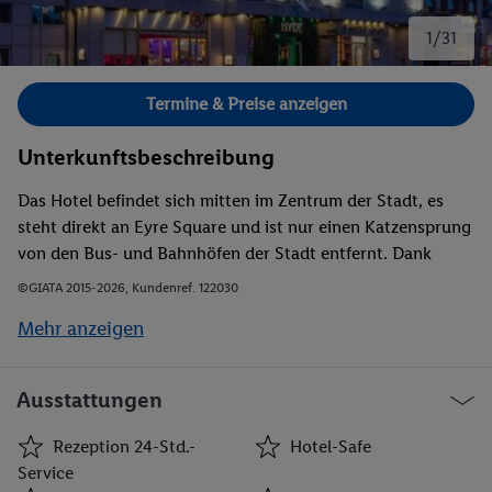
1/31
Bild 1 von 31.
Termine & Preise anzeigen
Unterkunftsbeschreibung
Das Hotel befindet sich mitten im Zentrum der Stadt, es
steht direkt an Eyre Square und ist nur einen Katzensprung
von den Bus- und Bahnhöfen der Stadt entfernt. Dank
dieser Lage können die Hotelgäste Galways viele
©GIATA 2015-2026, Kundenref. 122030
Sehenswürdigkeiten zu erkunden. Sie können den See,
Mehr anzeigen
Lough Atalia, in nur ca. 5 min zu Fuß erreichen. Der
Flughafen Galway liegt rund 6 km vom Hotel entfernt, und
es sind etwa 83 km bis zum internationalen Flughafen
Ausstattungen
Shannon.
Rezeption 24-Std.-
Hotel-Safe
Service