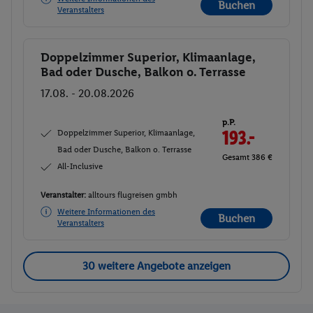
Buchen
Veranstalters
Doppelzimmer Superior, Klimaanlage,
Buchen
Bad oder Dusche, Balkon o. Terrasse
17.08. - 20.08.2026
p.P.
Doppelzimmer Superior, Klimaanlage,
193.-
Bad oder Dusche, Balkon o. Terrasse
Gesamt 386 €
All-Inclusive
Veranstalter:
alltours flugreisen gmbh
Weitere Informationen des
Buchen
Veranstalters
30 weitere Angebote anzeigen