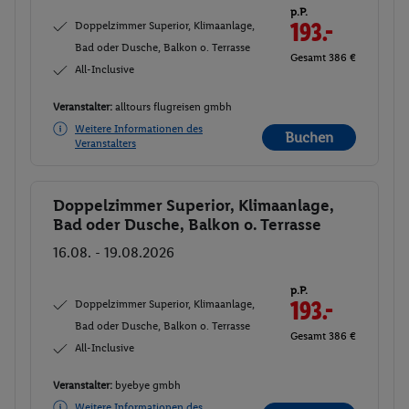
p.P.
Doppelzimmer Superior, Klimaanlage,
193.-
Bad oder Dusche, Balkon o. Terrasse
Gesamt 386 €
All-Inclusive
Veranstalter:
alltours flugreisen gmbh
Weitere Informationen des
Buchen
Veranstalters
Doppelzimmer Superior, Klimaanlage,
Buchen
Bad oder Dusche, Balkon o. Terrasse
16.08. - 19.08.2026
p.P.
Doppelzimmer Superior, Klimaanlage,
193.-
Bad oder Dusche, Balkon o. Terrasse
Gesamt 386 €
All-Inclusive
Veranstalter:
byebye gmbh
Weitere Informationen des