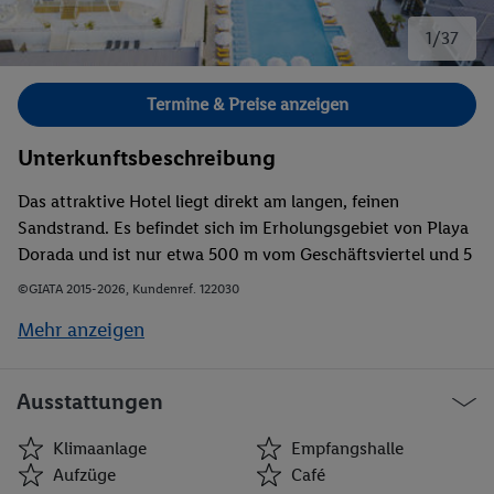
1/37
Bild 1 von 37.
Termine & Preise anzeigen
Unterkunftsbeschreibung
Das attraktive Hotel liegt direkt am langen, feinen
Sandstrand. Es befindet sich im Erholungsgebiet von Playa
Dorada und ist nur etwa 500 m vom Geschäftsviertel und 5
Kilometer vom Stadtzentrum entfernt. Puerto Plata erreicht
©GIATA 2015-2026, Kundenref. 122030
man nach wenigen Fahrminuten (ca. 10 km).
Mehr anzeigen
Ausstattungen
Klimaanlage
Empfangshalle
Aufzüge
Café