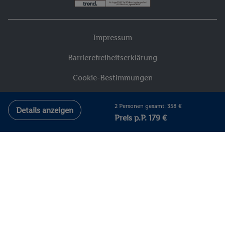
Impressum
Barrierefreiheitserklärung
Cookie-Bestimmungen
Vermittlungsbedingungen
2 Personen gesamt: 358 €
Details anzeigen
Versicherungsvertrag widerrufen
Preis p.P. 179 €
AGB Reiseanbieter
Datenschutzhinweise
Compliance