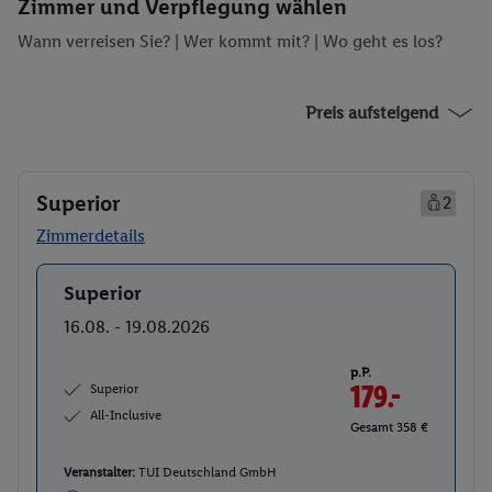
Zimmer und Verpflegung wählen
Wann verreisen Sie? |
Wer kommt mit?
| Wo geht es los?
Preis aufsteigend
Superior
2
Zimmerdetails
Superior
Buchen
16.08. - 19.08.2026
p.P.
Superior
179.-
All-Inclusive
Gesamt 358 €
Veranstalter:
TUI Deutschland GmbH