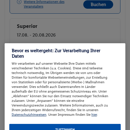
Weitere Informationen des
Buchen
Veranstalters
Superior
Buchen
17.08. - 20.08.2026
p.P.
Bevor es weitergeht: Zur Verarbeitung Ihrer
Superior
179.-
Daten
All-Inclusive
Gesamt 358 €
Wir verarbeiten auf unserer Webseite Ihre Daten mittels
verschiedener Techniken (u.a. Cookies). Diese sind teilweise
technisch notwendig, im Übrigen werden sie von uns oder
Veranstalter:
TUI Deutschland GmbH
Dritten für komfortable Webseiteneinstellungen, zur Erstellung
Weitere Informationen des
von Statistiken oder für personalisierte (Werbe-) Maßnahmen
Buchen
Veranstalters
verwendet. Dies schließt auch Datentransfers in Länder
außerhalb der EU ohne angemessenes Schutzniveau ein. Unter
„Ablehnen“ können Sie nur den Einsatz notwendiger Techniken
zulassen. Unter „Anpassen“ können sie einzelne
Superior
Buchen
Verwendungszwecke zulassen. Weitere Informationen, auch zu
Ihrem jederzeitigen Widerrufsrecht, finden Sie in unseren
18.08. - 21.08.2026
Datenschutzhinweisen
. Unser Impressum finden Sie
hier
.
p.P.
ZUSTIMMEN