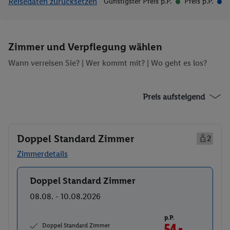
Reisedaten zurücksetzen
Günstigster Preis p.P.
Preis p.P.
Zimmer und Verpflegung wählen
Wann verreisen Sie? |
Wer kommt mit?
| Wo geht es los?
Preis aufsteigend
Doppel Standard Zimmer
2
Zimmerdetails
Doppel Standard Zimmer
Buchen
08.08. - 10.08.2026
p.P.
Doppel Standard Zimmer
54.-