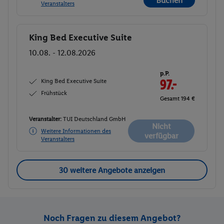
Buchen
Veranstalters
King Bed Executive Suite
Buchen
10.08. - 12.08.2026
p.P.
King Bed Executive Suite
97.-
Frühstück
Gesamt 194 €
Veranstalter:
TUI Deutschland GmbH
Nicht
Weitere Informationen des
verfügbar
Veranstalters
30 weitere Angebote anzeigen
Noch Fragen zu diesem Angebot?