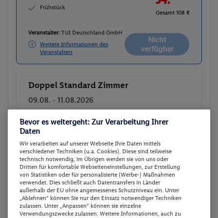
Frühstück
Gesamt 108 €
Veranstalter:
TUI Deutschland GmbH
Nicht
Weitere Informationen des
verfügbar
Veranstalters
Doppel Standard Zimmer
Buchen
09.08. - 11.08.2026
p.P.
Bevor es weitergeht: Zur Verarbeitung Ihrer
Doppel Standard Zimmer
53.-
Daten
Frühstück
Wir verarbeiten auf unserer Webseite Ihre Daten mittels
Gesamt 106 €
verschiedener Techniken (u.a. Cookies). Diese sind teilweise
technisch notwendig, im Übrigen werden sie von uns oder
Veranstalter:
TUI Deutschland GmbH
Dritten für komfortable Webseiteneinstellungen, zur Erstellung
von Statistiken oder für personalisierte (Werbe-) Maßnahmen
Weitere Informationen des
Buchen
verwendet. Dies schließt auch Datentransfers in Länder
Veranstalters
außerhalb der EU ohne angemessenes Schutzniveau ein. Unter
„Ablehnen“ können Sie nur den Einsatz notwendiger Techniken
zulassen. Unter „Anpassen“ können sie einzelne
Verwendungszwecke zulassen. Weitere Informationen, auch zu
Doppel Standard Zimmer
Buchen