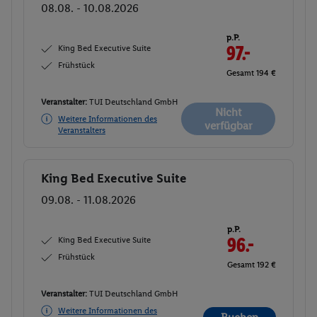
08.08. - 10.08.2026
p.P.
King Bed Executive Suite
97.-
Frühstück
Gesamt 194 €
Veranstalter:
TUI Deutschland GmbH
Nicht
Weitere Informationen des
verfügbar
Veranstalters
King Bed Executive Suite
Buchen
09.08. - 11.08.2026
p.P.
King Bed Executive Suite
96.-
Frühstück
Gesamt 192 €
Veranstalter:
TUI Deutschland GmbH
Weitere Informationen des