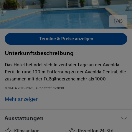
1/45
Bild 1 von 45.
Termine & Preise anzeigen
Unterkunftsbeschreibung
Das Hotel befindet sich in zentraler Lage an der Avenida
Perù, in rund 100 m Entfernung zu der Avenida Central, die
zusammen mit der Fußgängerzone mehr als 1000
Geschäfte bietet. Der Calidonia Geschäftssektor auf der
©GIATA 2015-2026, Kundenref. 122030
Hauptverkehrsstraße Avenida Espana ist nur einen
Mehr anzeigen
Häuserblock entfernt. Das Albrook-Einkaufszentrum, der
Multi Plaza und die MultiCenter Einkaufszentren sind in nur
ca. 10 min zu erreichen, und zwischen dem Hotel und der
Ausstattungen
Avenida Balboa, die um die wunderschöne Bucht von
Panama führt, liegen nur 4 Häuserblocks.
Klimaanlage
Rezeption 24-Std.-