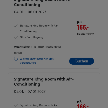
Conditioning
04.01. - 06.01.2027
p.P.
Signature King Room with Air-
166.-
Conditioning
Gesamt 332 €
Ohne Verpflegung
Veranstalter:
DERTOUR Deutschland
GmbH
Weitere Informationen des
Buchen
Veranstalters
Signature King Room with Air-
Buchen
Conditioning
05.01. - 07.01.2027
p.P.
Signature King Room with Air-
166.-