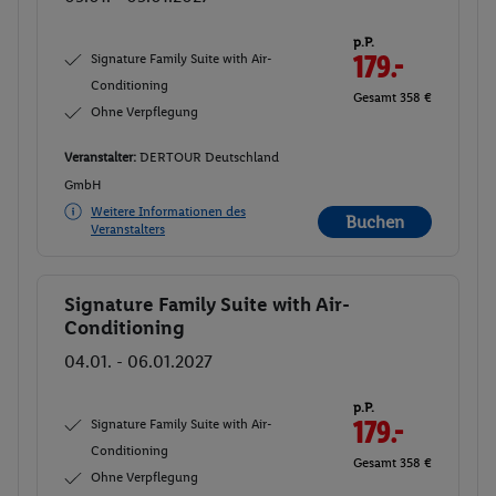
p.P.
Signature Family Suite with Air-
179.-
Conditioning
Gesamt 358 €
Ohne Verpflegung
Veranstalter:
DERTOUR Deutschland
GmbH
Weitere Informationen des
Buchen
Veranstalters
Signature Family Suite with Air-
Buchen
Conditioning
04.01. - 06.01.2027
p.P.
Signature Family Suite with Air-
179.-
Conditioning
Gesamt 358 €
Ohne Verpflegung