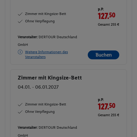
p.P.
Zimmer mit Kingsize-Bett
127.
50
Ohne Verpflegung
Gesamt 255 €
Veranstalter:
DERTOUR Deutschland
GmbH
Weitere Informationen des
Buchen
Veranstalters
Zimmer mit Kingsize-Bett
Buchen
04.01. - 06.01.2027
p.P.
Zimmer mit Kingsize-Bett
127.
50
Ohne Verpflegung
Gesamt 255 €
Veranstalter:
DERTOUR Deutschland
GmbH