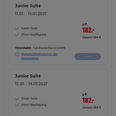
Junior Suite
Buchen
11.01. - 13.01.2027
p.P.
Junior Suite
183.-
Ohne Verpflegung
Gesamt 366 €
Veranstalter:
TUI Deutschland GmbH
Weitere Informationen des
Buchen
Veranstalters
Junior Suite
Buchen
12.01. - 14.01.2027
p.P.
Junior Suite
183.-
Ohne Verpflegung
Gesamt 366 €