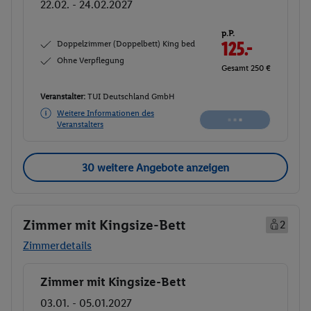
22.02. - 24.02.2027
p.P.
Doppelzimmer (Doppelbett) King bed
126.-
Ohne Verpflegung
Gesamt 252 €
Veranstalter:
TUI Deutschland GmbH
Weitere Informationen des
Buchen
Veranstalters
30 weitere Angebote anzeigen
Zimmer mit Kingsize-Bett
2
Zimmerdetails
Zimmer mit Kingsize-Bett
Buchen
03.01. - 05.01.2027