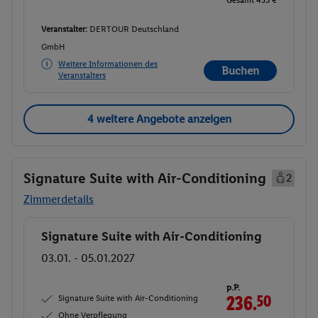
Veranstalter:
DERTOUR Deutschland
GmbH
Weitere Informationen des
Buchen
Veranstalters
4 weitere Angebote anzeigen
Signature Suite with Air-Conditioning
2
Zimmerdetails
Signature Suite with Air-Conditioning
Buchen
03.01. - 05.01.2027
p.P.
Signature Suite with Air-Conditioning
236.
50
Ohne Verpflegung