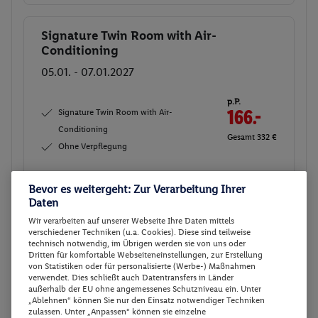
Signature Twin Room with Air-
Buchen
Conditioning
05.01. - 07.01.2027
p.P.
Signature Twin Room with Air-
166.-
Conditioning
Gesamt 332 €
Ohne Verpflegung
Veranstalter:
DERTOUR Deutschland
Bevor es weitergeht: Zur Verarbeitung Ihrer
GmbH
Daten
Weitere Informationen des
Buchen
Wir verarbeiten auf unserer Webseite Ihre Daten mittels
Veranstalters
verschiedener Techniken (u.a. Cookies). Diese sind teilweise
technisch notwendig, im Übrigen werden sie von uns oder
Dritten für komfortable Webseiteneinstellungen, zur Erstellung
14 weitere Angebote anzeigen
von Statistiken oder für personalisierte (Werbe-) Maßnahmen
verwendet. Dies schließt auch Datentransfers in Länder
außerhalb der EU ohne angemessenes Schutzniveau ein. Unter
„Ablehnen“ können Sie nur den Einsatz notwendiger Techniken
zulassen. Unter „Anpassen“ können sie einzelne