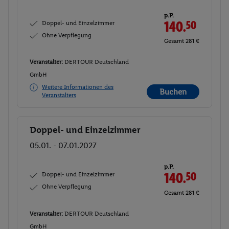
p.P.
Doppel- und Einzelzimmer
140.
50
Ohne Verpflegung
Gesamt 281 €
Veranstalter:
DERTOUR Deutschland
GmbH
Weitere Informationen des
Buchen
Veranstalters
Doppel- und Einzelzimmer
Buchen
05.01. - 07.01.2027
p.P.
Doppel- und Einzelzimmer
140.
50
Ohne Verpflegung
Gesamt 281 €
Veranstalter:
DERTOUR Deutschland
GmbH