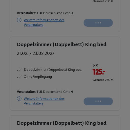
Gesamt 252 €
Veranstalter:
TUI Deutschland GmbH
Weitere Informationen des
Buchen
Veranstalters
Doppelzimmer (Doppelbett) King bed
Buchen
21.02. - 23.02.2027
p.P.
Doppelzimmer (Doppelbett) King bed
126.-
Ohne Verpflegung
Gesamt 252 €
Veranstalter:
TUI Deutschland GmbH
Weitere Informationen des
Buchen
Veranstalters
Doppelzimmer (Doppelbett) King bed
Buchen