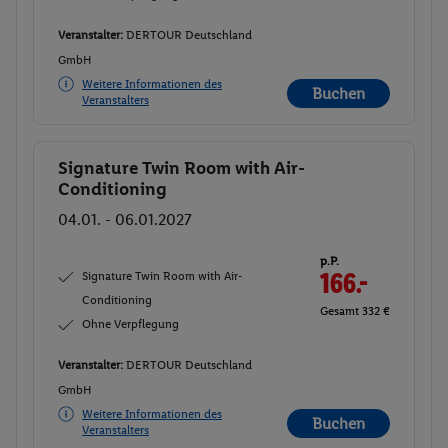
Veranstalter:
DERTOUR Deutschland
GmbH
Weitere Informationen des
Buchen
Veranstalters
Signature Twin Room with Air-
Buchen
Conditioning
04.01. - 06.01.2027
p.P.
Signature Twin Room with Air-
166.-
Conditioning
Gesamt 332 €
Ohne Verpflegung
Veranstalter:
DERTOUR Deutschland
GmbH
Weitere Informationen des
Buchen
Veranstalters