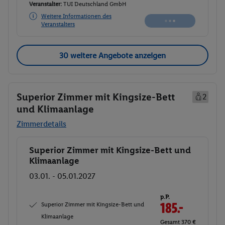
Veranstalter:
TUI Deutschland GmbH
Weitere Informationen des
Buchen
Veranstalters
30 weitere Angebote anzeigen
Superior Zimmer mit Kingsize-Bett
2
und Klimaanlage
Zimmerdetails
Superior Zimmer mit Kingsize-Bett und
Buchen
Klimaanlage
03.01. - 05.01.2027
p.P.
Superior Zimmer mit Kingsize-Bett und
185.-
Klimaanlage
Gesamt 370 €