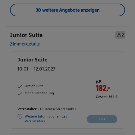
30 weitere Angebote anzeigen
Junior Suite
2
Zimmerdetails
Junior Suite
Buchen
10.01. - 12.01.2027
p.P.
Junior Suite
183.-
Ohne Verpflegung
Gesamt 366 €
Veranstalter:
TUI Deutschland GmbH
Weitere Informationen des
Buchen
Veranstalters