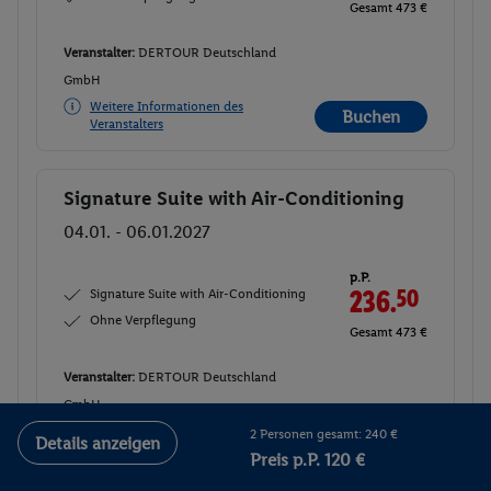
Gesamt 473 €
Veranstalter:
DERTOUR Deutschland
GmbH
Weitere Informationen des
Buchen
Veranstalters
Signature Suite with Air-Conditioning
Buchen
04.01. - 06.01.2027
p.P.
Signature Suite with Air-Conditioning
236.
50
Ohne Verpflegung
Gesamt 473 €
Veranstalter:
DERTOUR Deutschland
GmbH
Weitere Informationen des
2 Personen gesamt: 240 €
Buchen
Details anzeigen
Veranstalters
Preis p.P. 120 €