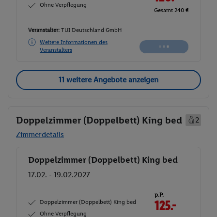
Ohne Verpflegung
Gesamt 240 €
Veranstalter:
TUI Deutschland GmbH
Nicht
Weitere Informationen des
verfügbar
Veranstalters
11 weitere Angebote anzeigen
Doppelzimmer (Doppelbett) King bed
2
Zimmerdetails
Doppelzimmer (Doppelbett) King bed
Buchen
17.02. - 19.02.2027
p.P.
Doppelzimmer (Doppelbett) King bed
126.-
Ohne Verpflegung