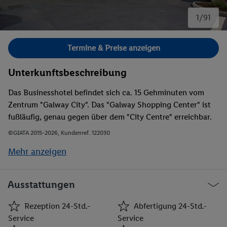
1/91
Bild 1 von 91.
Termine & Preise anzeigen
Unterkunftsbeschreibung
Das Businesshotel befindet sich ca. 15 Gehminuten vom
Zentrum "Galway City". Das "Galway Shopping Center" ist
fußläufig, genau gegen über dem "City Centre" erreichbar.
Lokale Busunternehmen halten direkt vor der Eingangstüre
©GIATA 2015-2026, Kundenref. 122030
und Taxis sind jederzeit verfügbar. Der Flughafen Galway ist
Mehr anzeigen
in ungefähr 5 km erreichbar. Der Flughafen von Shannon
liegt ca. 85 km und der von Dublin rund 220 km entfernt.
Ausstattungen
Rezeption 24-Std.-
Abfertigung 24-Std.-
Service
Service