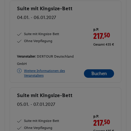
Suite mit Kingsize-Bett
Buchen
04.01. - 06.01.2027
p.P.
Suite mit Kingsize-Bett
217.
50
Ohne Verpflegung
Gesamt 435 €
Veranstalter:
DERTOUR Deutschland
GmbH
Weitere Informationen des
Buchen
Veranstalters
Suite mit Kingsize-Bett
Buchen
05.01. - 07.01.2027
p.P.
Suite mit Kingsize-Bett
217.
50
Ohne Verpflegung
Gesamt 435 €