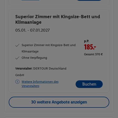
Superior Zimmer mit Kingsize-Bett und
Buchen
Klimaanlage
05.01. - 07.01.2027
p.P.
Superior Zimmer mit Kingsize-Bett und
185.-
Klimaanlage
Gesamt 370 €
Ohne Verpflegung
Veranstalter:
DERTOUR Deutschland
GmbH
Weitere Informationen des
Buchen
Veranstalters
30 weitere Angebote anzeigen