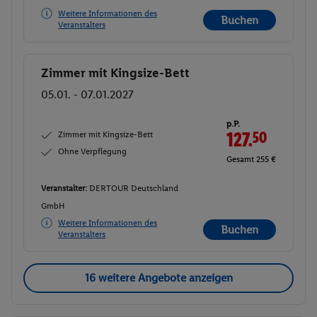
Weitere Informationen des
Buchen
Veranstalters
Zimmer mit Kingsize-Bett
Buchen
05.01. - 07.01.2027
p.P.
Zimmer mit Kingsize-Bett
127.
50
Ohne Verpflegung
Gesamt 255 €
Veranstalter:
DERTOUR Deutschland
GmbH
Weitere Informationen des
Buchen
Veranstalters
16 weitere Angebote anzeigen