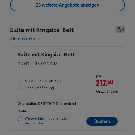
23 weitere Angebote anzeigen
Suite mit Kingsize-Bett
2
Zimmerdetails
Suite mit Kingsize-Bett
Buchen
03.01. - 05.01.2027
p.P.
Suite mit Kingsize-Bett
217.
50
Ohne Verpflegung
Gesamt 435 €
Veranstalter:
DERTOUR Deutschland
GmbH
Weitere Informationen des
Buchen
Veranstalters