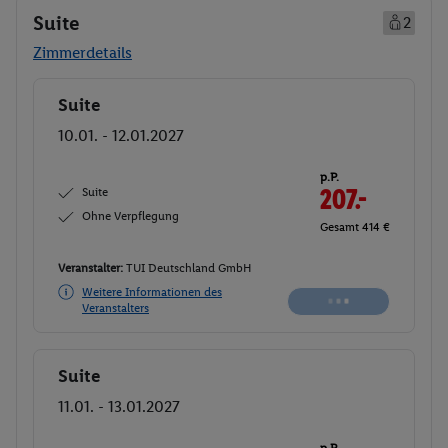
Suite
2
Zimmerdetails
Suite
Buchen
10.01. - 12.01.2027
p.P.
Suite
208.-
Ohne Verpflegung
Gesamt 416 €
Veranstalter:
TUI Deutschland GmbH
Weitere Informationen des
Buchen
Veranstalters
Suite
Buchen
11.01. - 13.01.2027
p.P.