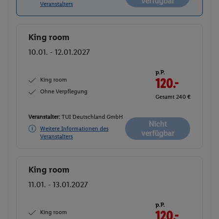
verfügbar
Veranstalters
King room
Buchen
10.01. - 12.01.2027
p.P.
King room
120.-
Ohne Verpflegung
Gesamt 240 €
Veranstalter:
TUI Deutschland GmbH
Nicht
Weitere Informationen des
verfügbar
Veranstalters
King room
Buchen
11.01. - 13.01.2027
p.P.
King room
120.-