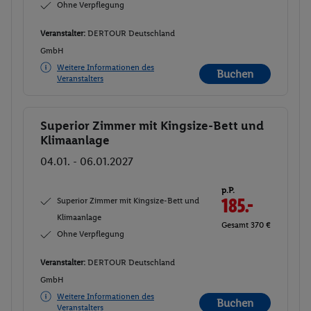
Ohne Verpflegung
Veranstalter:
DERTOUR Deutschland
GmbH
Weitere Informationen des
Buchen
Veranstalters
Superior Zimmer mit Kingsize-Bett und
Buchen
Klimaanlage
04.01. - 06.01.2027
p.P.
Superior Zimmer mit Kingsize-Bett und
185.-
Klimaanlage
Gesamt 370 €
Ohne Verpflegung
Veranstalter:
DERTOUR Deutschland
GmbH
Weitere Informationen des
Buchen
Veranstalters