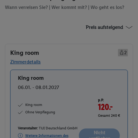
Wann verreisen Sie? |
Wer kommt mit?
| Wo geht es los?
Preis aufsteigend
King room
2
Zimmerdetails
King room
Buchen
06.01. - 08.01.2027
p.P.
King room
120.-
Ohne Verpflegung
Gesamt 240 €
Veranstalter:
TUI Deutschland GmbH
Nicht
Weitere Informationen des