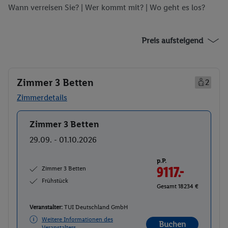
Wann verreisen Sie? |
Wer kommt mit?
| Wo geht es los?
Preis aufsteigend
Zimmer 3 Betten
2
Zimmerdetails
Zimmer 3 Betten
Buchen
29.09. - 01.10.2026
p.P.
Zimmer 3 Betten
9117.-
Frühstück
Gesamt 18234 €
Veranstalter:
TUI Deutschland GmbH
Weitere Informationen des
Buchen
Veranstalters