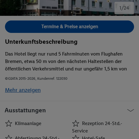
1/24
Bild 1 von 24.
Termine & Preise anzeigen
Unterkunftsbeschreibung
Das Hotel liegt nur rund 5 Fahrminuten vom Flughafen
Bremen, etwa 50 m von den nächsten Haltestellen der
öffentlichen Verkehrsmittel und nur ungefähr 1,5 km von
der Altstadt entfernt. Im nur etwa 1,5 km entfernten
©GIATA 2015-2026, Kundenref. 122030
Stadtzentrum finden die Gäste Restaurants, Bars und
Mehr anzeigen
Geschäfte. Von der A1, der A27 und der A28 ist es bequem
zu erreichen.
Ausstattungen
Klimaanlage
Rezeption 24-Std.-
Service
Abfertigung 24-Std.-
Hotel-Safe