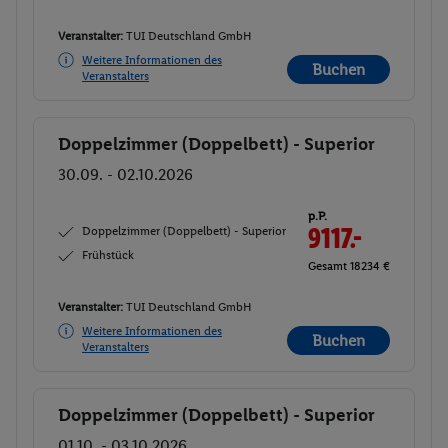
Veranstalter:
TUI Deutschland GmbH
Weitere Informationen des
Buchen
Veranstalters
Doppelzimmer (Doppelbett) - Superior
Buchen
30.09. - 02.10.2026
p.P.
Doppelzimmer (Doppelbett) - Superior
9117.-
Frühstück
Gesamt 18234 €
Veranstalter:
TUI Deutschland GmbH
Weitere Informationen des
Buchen
Veranstalters
Doppelzimmer (Doppelbett) - Superior
Buchen
01.10. - 03.10.2026