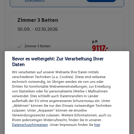
Zimmer 3 Betten
Buchen
30.09. - 02.10.2026
p.P.
Zimmer 3 Betten
9117.-
Frühstück
Gesamt 18234 €
Bevor es weitergeht: Zur Verarbeitung Ihrer
Daten
Veranstalter:
TUI Deutschland GmbH
Wir verarbeiten auf unserer Webseite Ihre Daten mittels
Weitere Informationen des
verschiedener Techniken (u.a. Cookies). Diese sind teilweise
Buchen
Veranstalters
technisch notwendig, im Übrigen werden sie von uns oder
Dritten für komfortable Webseiteneinstellungen, zur Erstellung
von Statistiken oder für personalisierte (Werbe-) Maßnahmen
verwendet. Dies schließt auch Datentransfers in Länder
Zimmer 3 Betten
Buchen
außerhalb der EU ohne angemessenes Schutzniveau ein. Unter
„Ablehnen“ können Sie nur den Einsatz notwendiger Techniken
01.10. - 03.10.2026
zulassen. Unter „Anpassen“ können sie einzelne
Verwendungszwecke zulassen. Weitere Informationen, auch zu
Ihrem jederzeitigen Widerrufsrecht, finden Sie in unseren
p.P.
Datenschutzhinweisen
. Unser Impressum finden Sie
hier
.
Zimmer 3 Betten
9117.-