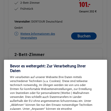
2-Bett-Zimmer
101.-
Frühstück
Gesamt 202 €
Veranstalter:
DERTOUR Deutschland
GmbH
Weitere Informationen des
Buchen
Veranstalters
2-Bett-Zimmer
Buchen
02.01. - 04.01.2027
Bevor es weitergeht: Zur Verarbeitung Ihrer
Daten
p.P.
2-Bett-Zimmer
101.-
Wir verarbeiten auf unserer Webseite Ihre Daten mittels
verschiedener Techniken (u.a. Cookies). Diese sind teilweise
Frühstück
Gesamt 202 €
technisch notwendig, im Übrigen werden sie von uns oder
Dritten für komfortable Webseiteneinstellungen, zur Erstellung
von Statistiken oder für personalisierte (Werbe-) Maßnahmen
Veranstalter:
DERTOUR Deutschland
verwendet. Dies schließt auch Datentransfers in Länder
außerhalb der EU ohne angemessenes Schutzniveau ein. Unter
GmbH
„Ablehnen“ können Sie nur den Einsatz notwendiger Techniken
Weitere Informationen des
zulassen. Unter „Anpassen“ können sie einzelne
Buchen