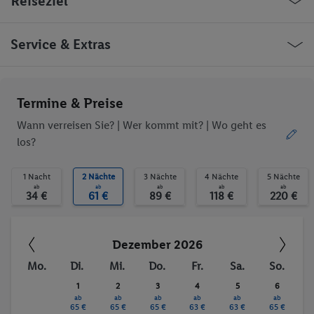
Reiseziel
Empfangshalle
Aufzüge
Konferenzraum
Öffentliches Internet
WLAN-Internet
Wäscheservice
Griechenland Athen Agiou Konstantinou
Service & Extras
TV-Raum
Haustiere
Street
Aufzug
WLAN
Haustiere erlaubt
Sonnenterrasse
Ob die Reise trotzdem deinen individuellen Bedürfnissen
Termine & Preise
Massage
Fitness-Studio
entspricht, erfrage bitte vor der Buchung im Service Center.
Fitnessstudio
Massagen
Wann verreisen Sie? |
Wer kommt mit?
| Wo geht es
los?
Trinkgelder. Persönliche Ausgaben. Kurtaxe.
1 Nacht
2 Nächte
3 Nächte
4 Nächte
5 Nächte
ab
ab
ab
ab
ab
34 €
61 €
89 €
118 €
220 €
Dezember 2026
Mo.
Di.
Mi.
Do.
Fr.
Sa.
So.
1
2
3
4
5
6
ab
ab
ab
ab
ab
ab
65 €
65 €
65 €
63 €
63 €
65 €