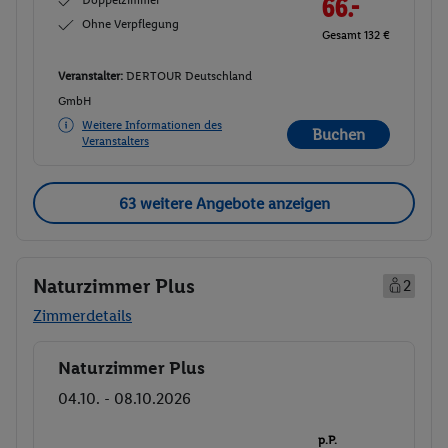
Doppelzimmer
66.-
Ohne Verpflegung
Gesamt 132 €
Veranstalter:
DERTOUR Deutschland
GmbH
Weitere Informationen des
Buchen
Veranstalters
63 weitere Angebote anzeigen
Naturzimmer Plus
2
Zimmerdetails
Naturzimmer Plus
Buchen
04.10. - 08.10.2026
p.P.