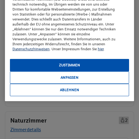
technisch notwendig, im Übrigen werden sie von uns oder
Dritten für komfortable Webseiteneinstellungen, zur Erstellung
Naturzimmer Plus
Buchen
von Statistiken oder für personalisierte (Werbe-) Maßnahmen
verwendet. Dies schließt auch Datentransfers in Länder
05.10. - 09.10.2026
außerhalb der EU ohne angemessenes Schutzniveau ein. Unter
„Ablehnen“ können Sie nur den Einsatz notwendiger Techniken
zulassen. Unter „Anpassen“ können sie einzelne
p.P.
Verwendungszwecke zulassen. Weitere Informationen, auch zu
Naturzimmer Plus
150.-
Ihrem jederzeitigen Widerrufsrecht, finden Sie in unseren
Frühstück
Datenschutzhinweisen
. Unser Impressum finden Sie
hier
.
Gesamt 300 €
Veranstalter:
Anex Tour GmbH
ZUSTIMMEN
Weitere Informationen des
Buchen
Veranstalters
ANPASSEN
ABLEHNEN
14 weitere Angebote anzeigen
Naturzimmer
2
Zimmerdetails