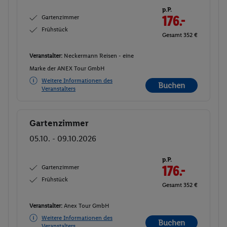
p.P.
Gartenzimmer
176.-
Frühstück
Gesamt 352 €
Veranstalter:
Neckermann Reisen - eine
Marke der ANEX Tour GmbH
Weitere Informationen des
Buchen
Veranstalters
Gartenzimmer
Buchen
05.10. - 09.10.2026
p.P.
Gartenzimmer
176.-
Frühstück
Gesamt 352 €
Veranstalter:
Anex Tour GmbH
Weitere Informationen des
Buchen
Veranstalters