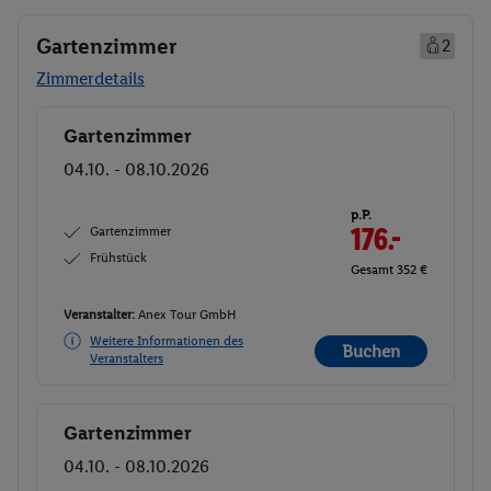
Gartenzimmer
2
Zimmerdetails
Gartenzimmer
Buchen
04.10. - 08.10.2026
p.P.
Gartenzimmer
176.-
Frühstück
Gesamt 352 €
Veranstalter:
Anex Tour GmbH
Weitere Informationen des
Buchen
Veranstalters
Gartenzimmer
Buchen
04.10. - 08.10.2026