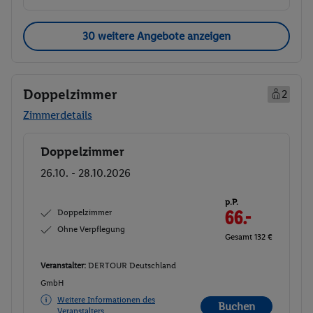
30 weitere Angebote anzeigen
Doppelzimmer
2
Zimmerdetails
Doppelzimmer
Buchen
26.10. - 28.10.2026
p.P.
Doppelzimmer
66.-
Ohne Verpflegung
Gesamt 132 €
Veranstalter:
DERTOUR Deutschland
GmbH
Weitere Informationen des
Buchen
Veranstalters