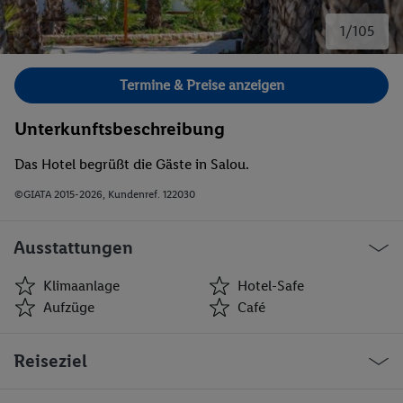
1/105
Bild 1 von 105.
Termine & Preise anzeigen
Unterkunftsbeschreibung
Das Hotel begrüßt die Gäste in Salou.
©GIATA 2015-2026, Kundenref. 122030
Ausstattungen
Klimaanlage
Hotel-Safe
Aufzüge
Café
Klimaanlage
Hotel-Safe
Reiseziel
Aufzüge
Café
Minimarkt
Geschäfte