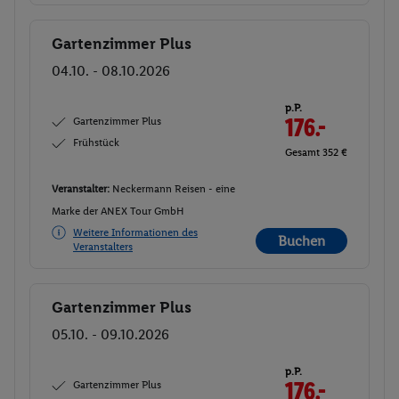
Gartenzimmer Plus
Buchen
04.10. - 08.10.2026
p.P.
Gartenzimmer Plus
176.-
Frühstück
Gesamt 352 €
Veranstalter:
Neckermann Reisen - eine
Marke der ANEX Tour GmbH
Weitere Informationen des
Buchen
Veranstalters
Gartenzimmer Plus
Buchen
05.10. - 09.10.2026
p.P.
Gartenzimmer Plus
176.-