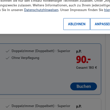
“ können Sie nur den Einsatz notwendiger Techniken zulassen. Unter „A
ungszwecke zulassen. Weitere Informationen, auch zu Ihrem jederzeitig
Preis aufsteigend
n Sie in unseren
Datenschutzhinweisen
. Unser Impressum finden Sie
hier
ABLEHNEN
ANPASSE
r
2
Doppelzimmer (Doppelbett) - Superior
p.P.
90.-
Ohne Verpflegung
Gesamt 180 €
Buchen
Doppelzimmer (Doppelbett) - Superior
p.P.