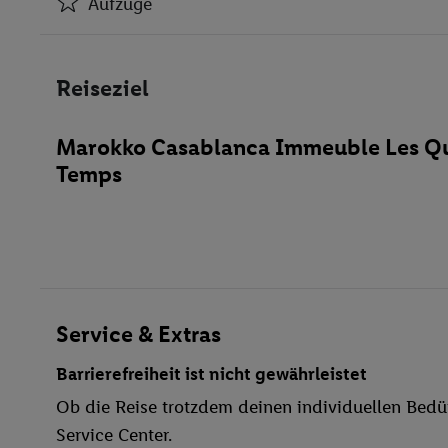
Aufzüge
Klimaanlage
Aufzüge
Reiseziel
Geschäfte
Restaurant(s)
Marokko Casablanca Immeuble Les Q
Öffentliches Internet
Temps
Zimmerservice
Parkplatz
TV-Raum
Restaurant
Aufzug
Außenpool(s)
Service & Extras
Sonnenterrasse
Barrierefreiheit ist nicht gewährleistet
Golf
Ob die Reise trotzdem deinen individuellen Bedür
Fitnessstudio
Service Center.