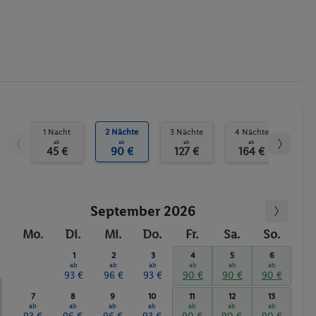
1 Nacht
2 Nächte
3 Nächte
4 Nächte
5 N
ab
ab
ab
ab
45 €
90 €
127 €
164 €
20
September 2026
Mo.
Di.
Mi.
Do.
Fr.
Sa.
So.
1
2
3
4
5
6
ab
ab
ab
ab
ab
ab
93 €
96 €
93 €
90 €
90 €
90 €
7
8
9
10
11
12
13
ab
ab
ab
ab
ab
ab
ab