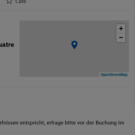
Café
Hotel-Safe
Café
+
Bar(s)
−
Konferenzraum
uatre
WLAN-Internet
Wäscheservice
Garage
behindertengerecht
OpenStreetMap
Bar
WLAN
Liegestühle
Fitness-Studio
Anzahl der Pools
fnissen entspricht, erfrage bitte vor der Buchung im