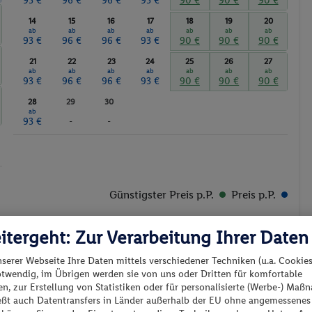
93 €
96 €
96 €
93 €
90 €
90 €
90 €
14
15
16
17
18
19
20
ab
ab
ab
ab
ab
ab
ab
93 €
96 €
96 €
93 €
90 €
90 €
90 €
21
22
23
24
25
26
27
ab
ab
ab
ab
ab
ab
ab
93 €
96 €
96 €
93 €
90 €
90 €
90 €
28
29
30
ab
93 €
-
-
Günstigster Preis p.P.
Preis p.P.
itergeht: Zur Verarbeitung Ihrer Daten
nserer Webseite Ihre Daten mittels verschiedener Techniken (u.a. Cookies
otwendig, im Übrigen werden sie von uns oder Dritten für komfortable
n, zur Erstellung von Statistiken oder für personalisierte (Werbe-) Ma
es los?
ießt auch Datentransfers in Länder außerhalb der EU ohne angemessenes