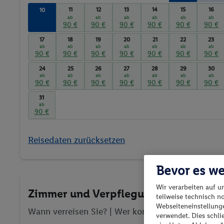
11
12
13
14
15
16
10
ab
ab
ab
ab
ab
ab
ab
90 €
90 €
90 €
90 €
90 €
90 €
90 €
17
18
19
20
21
22
23
ab
ab
ab
ab
ab
ab
ab
90 €
90 €
90 €
90 €
90 €
90 €
90 €
24
25
26
27
28
29
30
ab
ab
ab
ab
ab
ab
ab
90 €
90 €
90 €
90 €
90 €
90 €
90 €
31
ab
90 €
Reisedaten zurücksetzen
Bevor es we
Wir verarbeiten auf u
Zimmer und Verpflegung wählen
teilweise technisch n
Webseiteneinstellunge
Wann verreisen Sie? |
Wer kommt mit?
| Wo geht 
verwendet. Dies schl