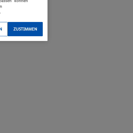
npassen“ können
en
.
N
ZUSTIMMEN