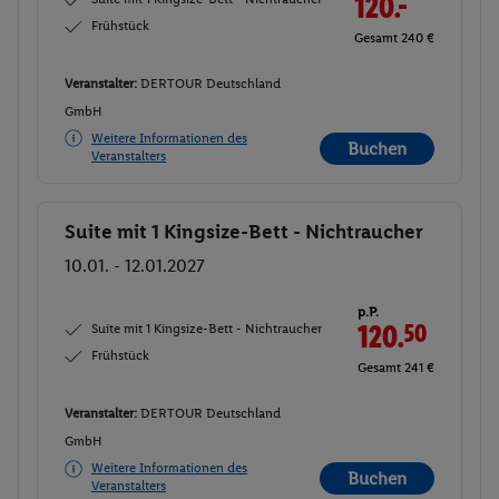
120.-
Frühstück
Gesamt 240 €
Veranstalter:
DERTOUR Deutschland
GmbH
Weitere Informationen des
Buchen
Veranstalters
Suite mit 1 Kingsize-Bett - Nichtraucher
Buchen
10.01. - 12.01.2027
p.P.
Suite mit 1 Kingsize-Bett - Nichtraucher
120.
50
Frühstück
Gesamt 241 €
Veranstalter:
DERTOUR Deutschland
GmbH
Weitere Informationen des
Buchen
Veranstalters