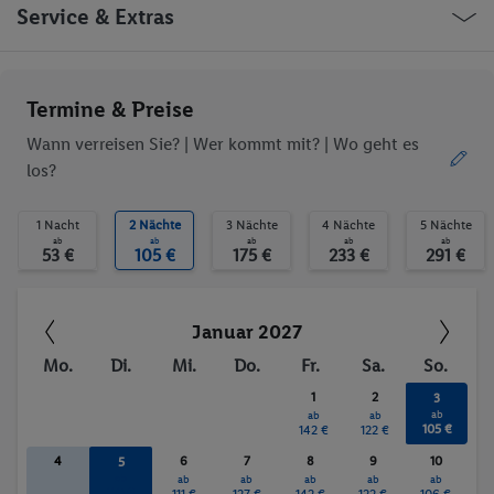
Wäscheservice
Parkplatz
Kanada Kingston Robinson Court
Service & Extras
Garage
Haustiere
behindertengerecht
Aufzug
WLAN
Haustiere erlaubt
Ob die Reise trotzdem deinen individuellen Bedürfnissen
Termine & Preise
Aerobic
Fitness-Studio
entspricht, erfrage bitte vor der Buchung im Service Center.
Golf
Fitnessstudio
Wann verreisen Sie? |
Wer kommt mit?
| Wo geht es
los?
Trinkgelder. Persönliche Ausgaben. Kurtaxe.
1 Nacht
2 Nächte
3 Nächte
4 Nächte
5 Nächte
ab
ab
ab
ab
ab
53 €
105 €
175 €
233 €
291 €
Januar 2027
Mo.
Di.
Mi.
Do.
Fr.
Sa.
So.
1
2
3
ab
ab
ab
105 €
142 €
122 €
4
6
7
8
9
10
5
ab
ab
ab
ab
ab
ab
110 €
111 €
127 €
142 €
122 €
106 €