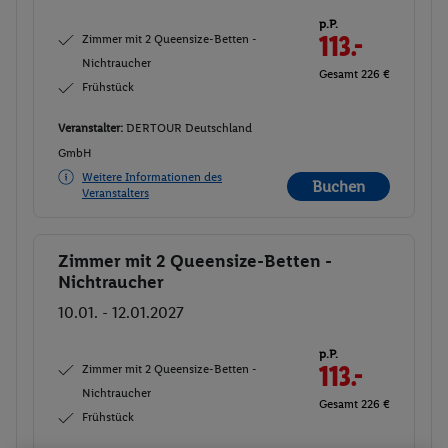
p.P.
Zimmer mit 2 Queensize-Betten -
113.-
Nichtraucher
Gesamt 226 €
Frühstück
Veranstalter:
DERTOUR Deutschland
GmbH
Weitere Informationen des
Buchen
Veranstalters
Zimmer mit 2 Queensize-Betten -
Buchen
Nichtraucher
10.01. - 12.01.2027
p.P.
Zimmer mit 2 Queensize-Betten -
113.-
Nichtraucher
Gesamt 226 €
Frühstück