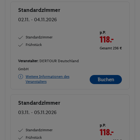
Standardzimmer
Buchen
02.11. - 04.11.2026
p.P.
Standardzimmer
118.-
Frühstück
Gesamt 236 €
Veranstalter:
DERTOUR Deutschland
GmbH
Weitere Informationen des
Buchen
Veranstalters
Standardzimmer
Buchen
03.11. - 05.11.2026
p.P.
Standardzimmer
118.-
Frühstück