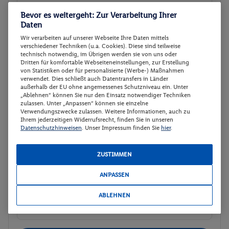
Veranstalter:
DERTOUR Deutschland
Bevor es weitergeht: Zur Verarbeitung Ihrer
GmbH
Daten
Weitere Informationen des
Buchen
Wir verarbeiten auf unserer Webseite Ihre Daten mittels
Veranstalters
verschiedener Techniken (u.a. Cookies). Diese sind teilweise
technisch notwendig, im Übrigen werden sie von uns oder
Dritten für komfortable Webseiteneinstellungen, zur Erstellung
von Statistiken oder für personalisierte (Werbe-) Maßnahmen
Zimmer mit 2 Queensize-Betten -
Buchen
verwendet. Dies schließt auch Datentransfers in Länder
Nichtraucher
außerhalb der EU ohne angemessenes Schutzniveau ein. Unter
„Ablehnen“ können Sie nur den Einsatz notwendiger Techniken
17.01. - 19.01.2027
zulassen. Unter „Anpassen“ können sie einzelne
Verwendungszwecke zulassen. Weitere Informationen, auch zu
Ihrem jederzeitigen Widerrufsrecht, finden Sie in unseren
p.P.
Datenschutzhinweisen
. Unser Impressum finden Sie
hier
.
Zimmer mit 2 Queensize-Betten -
113.
50
Nichtraucher
Gesamt 227 €
Frühstück
ZUSTIMMEN
Veranstalter:
DERTOUR Deutschland
ANPASSEN
GmbH
ABLEHNEN
Weitere Informationen des
Buchen
Veranstalters