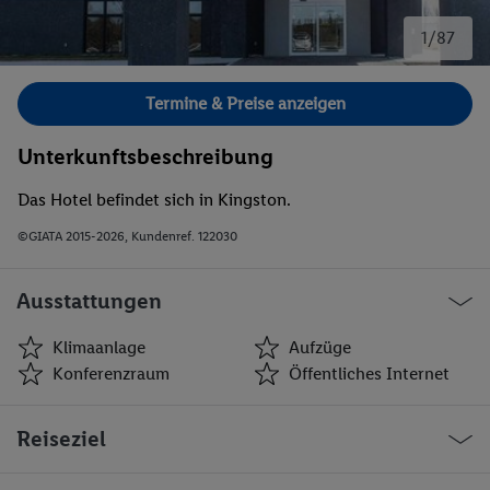
1/87
Bild 1 von 87.
Termine & Preise anzeigen
Unterkunftsbeschreibung
Das Hotel befindet sich in Kingston.
©GIATA 2015-2026, Kundenref. 122030
Ausstattungen
Klimaanlage
Aufzüge
Konferenzraum
Öffentliches Internet
Klimaanlage
Aufzüge
Reiseziel
Konferenzraum
Öffentliches Internet
WLAN-Internet
Zimmerservice