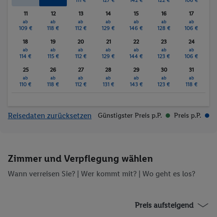
11
12
13
14
15
16
17
ab
ab
ab
ab
ab
ab
ab
109 €
118 €
112 €
129 €
146 €
128 €
106 €
18
19
20
21
22
23
24
ab
ab
ab
ab
ab
ab
ab
114 €
115 €
112 €
129 €
144 €
123 €
106 €
25
26
27
28
29
30
31
ab
ab
ab
ab
ab
ab
ab
110 €
118 €
112 €
131 €
143 €
123 €
118 €
Reisedaten zurücksetzen
Günstigster Preis p.P.
Preis p.P.
Zimmer und Verpflegung wählen
Wann verreisen Sie? |
Wer kommt mit?
| Wo geht es los?
Preis aufsteigend