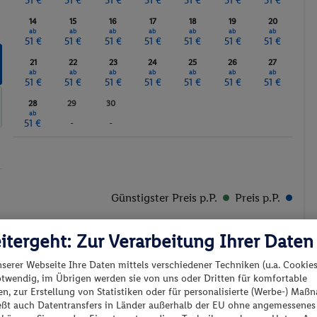
51 €
51 €
51 €
51 €
51 €
51 €
51 €
14
15
16
17
18
19
20
ab
ab
ab
ab
ab
ab
ab
51 €
51 €
51 €
51 €
51 €
51 €
51 €
21
22
23
24
25
26
27
ab
ab
ab
ab
ab
ab
ab
51 €
51 €
51 €
51 €
51 €
51 €
51 €
28
29
30
ab
51 €
-
-
Günstigster Preis p.P.
Preis p.P.
itergeht: Zur Verarbeitung Ihrer Daten
nserer Webseite Ihre Daten mittels verschiedener Techniken (u.a. Cookies
otwendig, im Übrigen werden sie von uns oder Dritten für komfortable
n, zur Erstellung von Statistiken oder für personalisierte (Werbe-) Ma
es los?
ießt auch Datentransfers in Länder außerhalb der EU ohne angemessenes