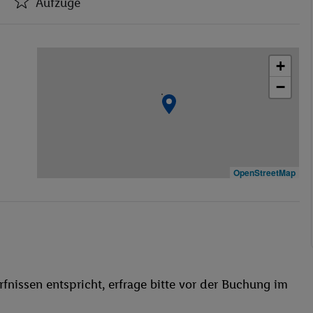
Aufzüge
Hotel-Safe
Aufzüge
+
Bar(s)
−
Konferenzraum
WLAN-Internet
Wäscheservice
Parkplatz
Waschgelegenheit
OpenStreetMap
Restaurant
Aufzug
Hallenbad
Pool- / Snackbar
Sonnenschirme
fnissen entspricht, erfrage bitte vor der Buchung im
Sauna
Dampfbad