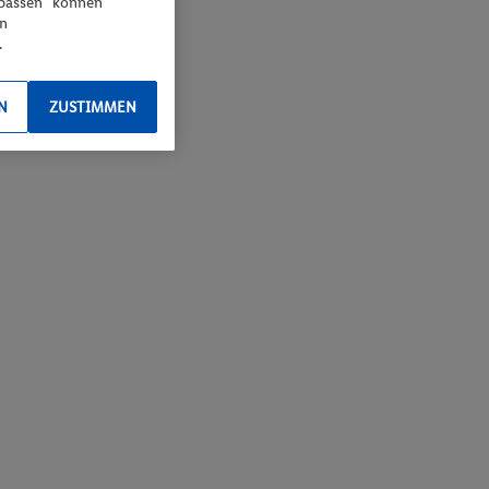
npassen“ können
en
.
N
ZUSTIMMEN