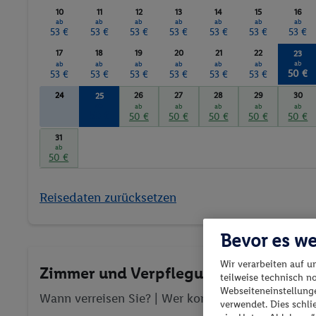
10
11
12
13
14
15
16
ab
ab
ab
ab
ab
ab
ab
53 €
53 €
53 €
53 €
53 €
53 €
53 €
17
18
19
20
21
22
23
ab
ab
ab
ab
ab
ab
ab
50 €
53 €
53 €
53 €
53 €
53 €
53 €
24
26
27
28
29
30
25
ab
ab
ab
ab
ab
ab
50 €
50 €
50 €
50 €
50 €
50 €
31
ab
50 €
Reisedaten zurücksetzen
Bevor es we
Wir verarbeiten auf u
Zimmer und Verpflegung wählen
teilweise technisch n
Webseiteneinstellunge
Wann verreisen Sie? |
Wer kommt mit?
| Wo geht 
verwendet. Dies schl