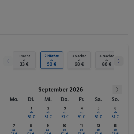
Fitness-Studio
Anzahl der Pools
Bräunungsstudio/Solarium
Sauna
Massagen
1 Nacht
2 Nächte
3 Nächte
4 Nächte
5 N
ab
ab
ab
ab
33 €
50 €
68 €
86 €
10
September 2026
Mo.
Di.
Mi.
Do.
Fr.
Sa.
So.
1
2
3
4
5
6
ab
ab
ab
ab
ab
ab
51 €
51 €
51 €
51 €
51 €
51 €
7
8
9
10
11
12
13
ab
ab
ab
ab
ab
ab
ab