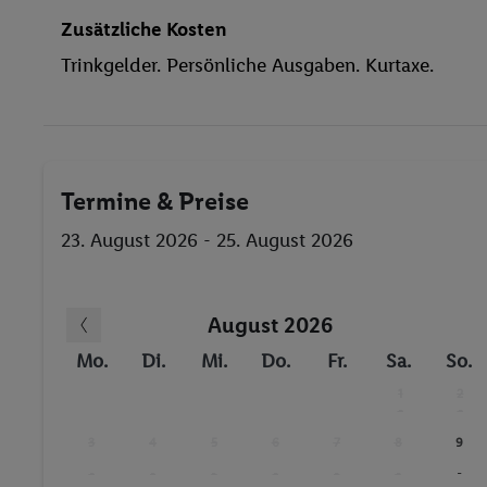
Massage
Zusätzliche Kosten
Golf
Trinkgelder. Persönliche Ausgaben. Kurtaxe.
Gymnastik
Fitnessstudio
Whirlpool
Termine & Preise
23. August 2026 - 25. August 2026
August 2026
Mo.
Di.
Mi.
Do.
Fr.
Sa.
So.
1
2
-
-
3
4
5
6
7
8
9
-
-
-
-
-
-
-