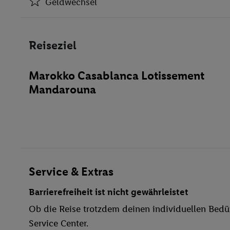
Geldwechsel
Klimaanlage
Geldwechsel
Reiseziel
Geschäfte
Restaurant(s)
Marokko Casablanca Lotissement
Öffentliches Internet
Mandarouna
Zimmerservice
Medizinische Betreuung
Garage
behindertengerecht
Bar
WLAN
Service & Extras
Außenpool(s)
Barrierefreiheit ist nicht gewährleistet
Liegestühle
Ob die Reise trotzdem deinen individuellen Bedür
Whirlpool
Service Center.
Sonnenterrasse