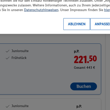
“ können Sie nur den Einsatz notwendiger Techniken zulassen. Unter „A
ungszwecke zulassen. Weitere Informationen, auch zu Ihrem jederzeitig
Preis aufsteigend
n Sie in unseren
Datenschutzhinweisen
. Unser Impressum finden Sie
hier
ABLEHNEN
ANPASSE
2
Juniorsuite
p.P.
221.
50
Frühstück
Gesamt 443 €
Buchen
Juniorsuite
p.P.