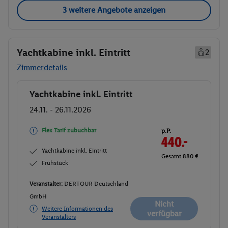
3 weitere Angebote anzeigen
Yachtkabine inkl. Eintritt
2
Zimmerdetails
Yachtkabine inkl. Eintritt
Buchen
24.11. - 26.11.2026
Flex Tarif zubuchbar
p.P.
440.-
Yachtkabine inkl. Eintritt
Gesamt 880 €
Frühstück
Veranstalter:
DERTOUR Deutschland
GmbH
Nicht
Weitere Informationen des
verfügbar
Veranstalters