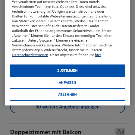
Wir verarbeiten auf unserer Webseite Ihre Daten mittels
verschiedener Techniken (u.a. Cookies). Diese sind teilweise
technisch notwendig, im Übrigen werden sie von uns oder
Standard Doppelzimmer Balkon 'yacht
Buchen
Dritten für komfortable Webseiteneinstellungen, zur Erstellung
von Statistiken oder für personalisierte (Werbe-) Maßnahmen
cabin'
verwendet. Dies schließt auch Datentransfers in Länder
außerhalb der EU ohne angemessenes Schutzniveau ein. Unter
14.09. - 16.09.2026
„Ablehnen“ können Sie nur den Einsatz notwendiger Techniken
zulassen. Unter „Anpassen“ können sie einzelne
p.P.
Verwendungszwecke zulassen. Weitere Informationen, auch zu
Standard Doppelzimmer Balkon 'yacht
435.-
Ihrem jederzeitigen Widerrufsrecht, finden Sie in unseren
Datenschutzhinweisen
. Unser Impressum finden Sie
hier
.
cabin'
Gesamt 870 €
Frühstück
ZUSTIMMEN
Veranstalter:
DERTOUR International
ANPASSEN
Weitere Informationen des
Buchen
Veranstalters
ABLEHNEN
30 weitere Angebote anzeigen
Doppelzimmer mit Balkon
2