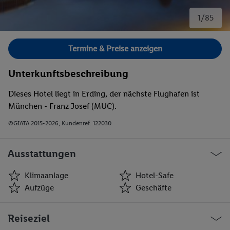
1/85
Bild 1 von 85.
Termine & Preise anzeigen
Unterkunftsbeschreibung
Dieses Hotel liegt in Erding, der nächste Flughafen ist
München - Franz Josef (MUC).
©GIATA 2015-2026, Kundenref. 122030
Ausstattungen
Klimaanlage
Hotel-Safe
Aufzüge
Geschäfte
Klimaanlage
Hotel-Safe
Reiseziel
Aufzüge
Geschäfte