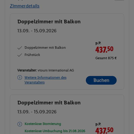
Zimmerdetails
Doppelzimmer mit Balkon
Buchen
13.09. - 15.09.2026
p.P.
Doppelzimmer mit Balkon
437.
50
Frühstück
Gesamt 875 €
Veranstalter:
vtours international AG
Weitere Informationen des
Buchen
Veranstalters
Doppelzimmer mit Balkon
Buchen
13.09. - 15.09.2026
Kostenlose Stornierung
p.P.
437.
50
Kostenlose Umbuchung bis
21.08.2026