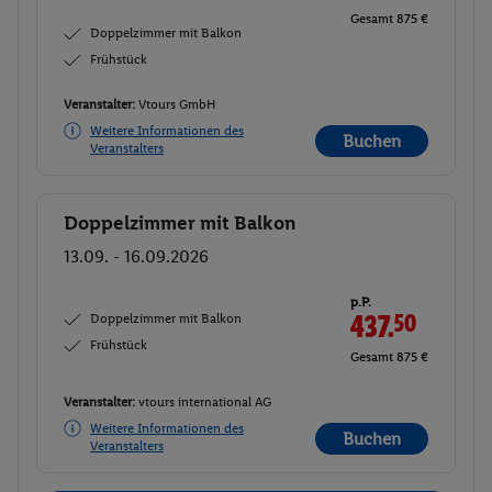
Gesamt 875 €
Doppelzimmer mit Balkon
Frühstück
Veranstalter:
Vtours GmbH
Weitere Informationen des
Buchen
Veranstalters
Doppelzimmer mit Balkon
Buchen
13.09. - 16.09.2026
p.P.
Doppelzimmer mit Balkon
437.
50
Frühstück
Gesamt 875 €
Veranstalter:
vtours international AG
Weitere Informationen des
Buchen
Veranstalters