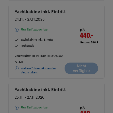
Yachtkabine inkl. Eintritt
Buchen
24.11. - 27.11.2026
Flex Tarif zubuchbar
p.P.
440.-
Yachtkabine inkl. Eintritt
Gesamt 880 €
Frühstück
Veranstalter:
DERTOUR Deutschland
GmbH
Nicht
Weitere Informationen des
verfügbar
Veranstalters
Yachtkabine inkl. Eintritt
Buchen
25.11. - 27.11.2026
Flex Tarif zubuchbar
p.P.