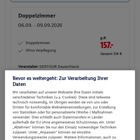
Doppelzimmer
Buchen
06.09. - 09.09.2026
p.P.
Doppelzimmer
157.-
Ohne Verpflegung
Gesamt 314 €
Veranstalter:
DERTOUR Deutschland
GmbH
Bevor es weitergeht: Zur Verarbeitung Ihrer
Weitere Informationen des
Daten
Buchen
Veranstalters
Wir verarbeiten auf unserer Webseite Ihre Daten mittels
verschiedener Techniken (u.a. Cookies). Diese sind teilweise
technisch notwendig, im Übrigen werden sie von uns oder
Doppelzimmer
Dritten für komfortable Webseiteneinstellungen, zur Erstellung
Buchen
von Statistiken oder für personalisierte (Werbe-) Maßnahmen
11.10. - 14.10.2026
verwendet. Dies schließt auch Datentransfers in Länder
außerhalb der EU ohne angemessenes Schutzniveau ein. Unter
„Ablehnen“ können Sie nur den Einsatz notwendiger Techniken
p.P.
zulassen. Unter „Anpassen“ können sie einzelne
Doppelzimmer
157.-
Verwendungszwecke zulassen. Weitere Informationen, auch zu