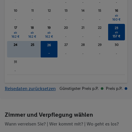
-
-
-
-
-
-
-
10
11
12
13
14
15
16
ab
-
-
-
-
-
-
160 €
17
18
19
20
21
22
23
ab
ab
ab
ab
157 €
162 €
162 €
162 €
-
-
-
24
25
27
28
29
30
26
-
-
-
-
-
31
-
Reisedaten zurücksetzen
Günstigster Preis p.P.
Preis p.P.
Zimmer und Verpflegung wählen
Wann verreisen Sie? |
Wer kommt mit?
| Wo geht es los?