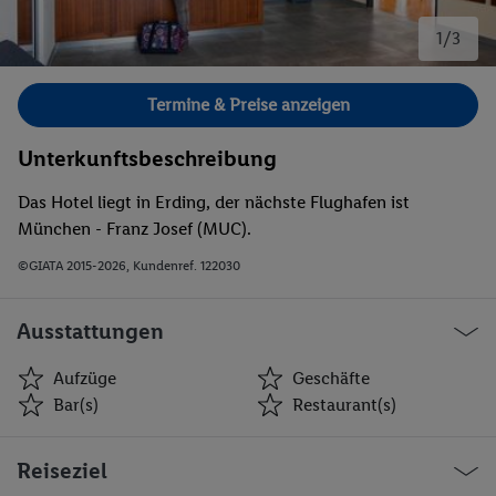
1/3
Bild 1 von 3.
Termine & Preise anzeigen
Unterkunftsbeschreibung
Das Hotel liegt in Erding, der nächste Flughafen ist
München - Franz Josef (MUC).
©GIATA 2015-2026, Kundenref. 122030
Ausstattungen
Aufzüge
Geschäfte
Bar(s)
Restaurant(s)
Aufzüge
Geschäfte
Reiseziel
Bar(s)
Restaurant(s)