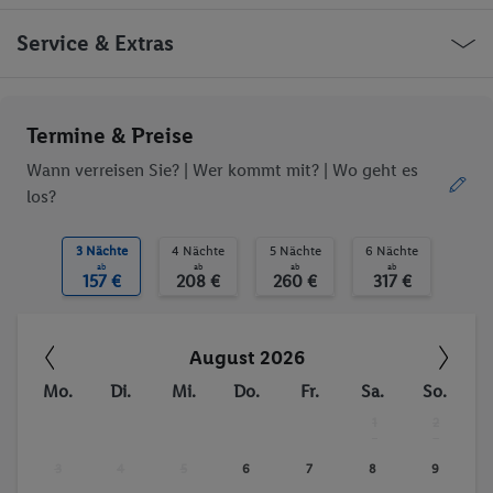
Öffentliches Internet
WLAN-Internet
Parkplatz
behindertengerecht
Deutschland Erding Robert-Koch-Straße
Service & Extras
Restaurant
Bar
Aufzug
WLAN
Ob die Reise trotzdem deinen individuellen Bedürfnissen
Termine & Preise
entspricht, erfrage bitte vor der Buchung im Service Center.
Wann verreisen Sie? |
Wer kommt mit?
| Wo geht es
los?
Trinkgelder. Persönliche Ausgaben. Kurtaxe.
3 Nächte
4 Nächte
5 Nächte
6 Nächte
ab
ab
ab
ab
157 €
208 €
260 €
317 €
August 2026
Mo.
Di.
Mi.
Do.
Fr.
Sa.
So.
1
2
-
-
3
4
5
6
7
8
9