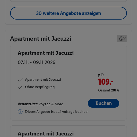
30 weitere Angebote anzeigen
Apartment mit Jacuzzi
2
Apartment mit Jacuzzi
Buchen
07.11. - 09.11.2026
p.P.
Apartment mit Jacuzzi
109.-
Ohne Verpflegung
Gesamt 218 €
Buchen
Veranstalter:
Voyage & More
Dieses Angebot ist auf Anfrage buchbar
Apartment mit Jacuzzi
Buchen