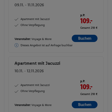
09.11. - 11.11.2026
p.P.
Apartment mit Jacuzzi
109.-
Ohne Verpflegung
Gesamt 218 €
Buchen
Veranstalter:
Voyage & More
Dieses Angebot ist auf Anfrage buchbar
Apartment mit Jacuzzi
Buchen
10.11. - 12.11.2026
p.P.
Apartment mit Jacuzzi
109.-
Ohne Verpflegung
Gesamt 218 €
Buchen
Veranstalter:
Voyage & More