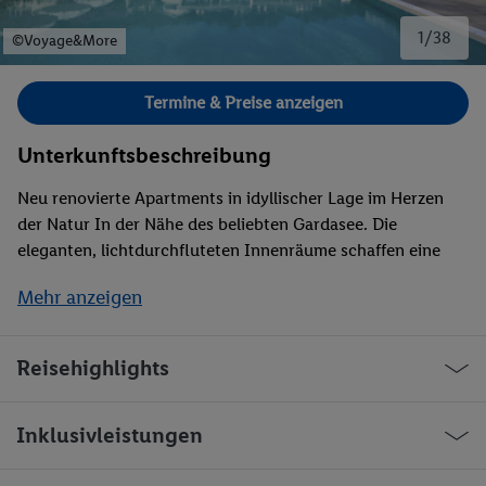
1/38
©Voyage&More
Bild 1 von 38.
Termine & Preise anzeigen
Unterkunftsbeschreibung
Neu renovierte Apartments in idyllischer Lage im Herzen
der Natur In der Nähe des beliebten Gardasee. Die
eleganten, lichtdurchfluteten Innenräume schaffen eine
moderne und einladende Atmosphäre. Die Wohnanlage
Mehr anzeigen
erstreckt sich über die Wiesen und gut gepflegte
Grünflächen, mit einem zentralen Pool für völligen
Familienspaß. Dazu gibt es auch einen Kinderspielplatz. Das
Reisehighlights
Anwesen bietet großzügige Parkmöglichkeiten und
sämtliche Annehmlichkeiten, die einen komfortablen und
erholsamen Aufenthalt garantieren. Dank der
Inklusivleistungen
hervorragenden Lage des Resorts lassen sich die
malerischen Schönheiten des Gardasees und der