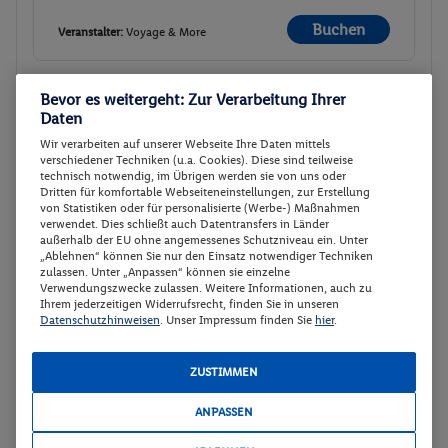
Buchen
Veranstalter:
Voyage & More
30 weitere Angebote anzeigen
Bevor es weitergeht: Zur Verarbeitung Ihrer
Daten
Wir verarbeiten auf unserer Webseite Ihre Daten mittels
verschiedener Techniken (u.a. Cookies). Diese sind teilweise
Apartment Trilocale
technisch notwendig, im Übrigen werden sie von uns oder
2
Dritten für komfortable Webseiteneinstellungen, zur Erstellung
von Statistiken oder für personalisierte (Werbe-) Maßnahmen
Apartment Trilocale
verwendet. Dies schließt auch Datentransfers in Länder
Buchen
außerhalb der EU ohne angemessenes Schutzniveau ein. Unter
07.11. - 09.11.2026
„Ablehnen“ können Sie nur den Einsatz notwendiger Techniken
zulassen. Unter „Anpassen“ können sie einzelne
Verwendungszwecke zulassen. Weitere Informationen, auch zu
p.P.
Ihrem jederzeitigen Widerrufsrecht, finden Sie in unseren
Apartment Trilocale
99.-
Datenschutzhinweisen
. Unser Impressum finden Sie
hier
.
Ohne Verpflegung
Gesamt 198 €
ZUSTIMMEN
Buchen
Veranstalter:
Voyage & More
ANPASSEN