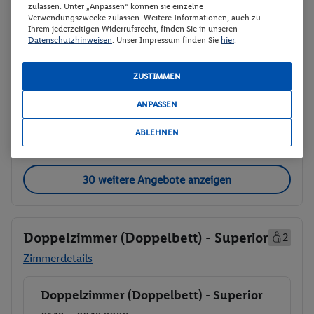
zulassen. Unter „Anpassen“ können sie einzelne
03.12. - 05.12.2026
Verwendungszwecke zulassen. Weitere Informationen, auch zu
Ihrem jederzeitigen Widerrufsrecht, finden Sie in unseren
Datenschutzhinweisen
. Unser Impressum finden Sie
hier
.
p.P.
Familienzimmer - Executive
119.-
Ohne Verpflegung
ZUSTIMMEN
Gesamt 238 €
ANPASSEN
Veranstalter:
TUI Deutschland GmbH
Weitere Informationen des
Buchen
ABLEHNEN
Veranstalters
30 weitere Angebote anzeigen
Doppelzimmer (Doppelbett) - Superior
2
Zimmerdetails
Doppelzimmer (Doppelbett) - Superior
Buchen