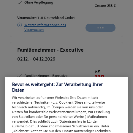
Ohne Verpflegung
Gesamt 238 €
Veranstalter:
TUI Deutschland GmbH
Weitere Informationen des
Buchen
Veranstalters
Familienzimmer - Executive
Buchen
02.12. - 04.12.2026
p.P.
Familienzimmer - Executive
119.-
Ohne Verpflegung
Bevor es weitergeht: Zur Verarbeitung Ihrer
Gesamt 238 €
Daten
Wir verarbeiten auf unserer Webseite Ihre Daten mittels
Veranstalter:
TUI Deutschland GmbH
verschiedener Techniken (u.a. Cookies). Diese sind teilweise
Weitere Informationen des
technisch notwendig, im Übrigen werden sie von uns oder
Buchen
Veranstalters
Dritten für komfortable Webseiteneinstellungen, zur Erstellung
von Statistiken oder für personalisierte (Werbe-) Maßnahmen
verwendet. Dies schließt auch Datentransfers in Länder
außerhalb der EU ohne angemessenes Schutzniveau ein. Unter
Familienzimmer - Executive
Buchen
„Ablehnen“ können Sie nur den Einsatz notwendiger Techniken