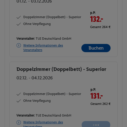
01.12. - 03.12.2026
p.P.
Doppelzimmer (Doppelbett) - Superior
132.-
Ohne Verpflegung
Gesamt 264 €
Veranstalter:
TUI Deutschland GmbH
Weitere Informationen des
Buchen
Veranstalters
Doppelzimmer (Doppelbett) - Superior
Buchen
02.12. - 04.12.2026
p.P.
Doppelzimmer (Doppelbett) - Superior
132.-
Ohne Verpflegung
Gesamt 264 €
Veranstalter:
TUI Deutschland GmbH
Weitere Informationen des
Buchen
Veranstalters