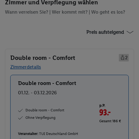
Zimmer und Verpflegung wählen
Wann verreisen Sie? |
Wer kommt mit?
| Wo geht es los?
Preis aufsteigend
Double room - Comfort
2
Zimmerdetails
Double room - Comfort
Buchen
01.12. - 03.12.2026
p.P.
Double room - Comfort
93.-
Ohne Verpflegung
Gesamt 186 €
Veranstalter:
TUI Deutschland GmbH