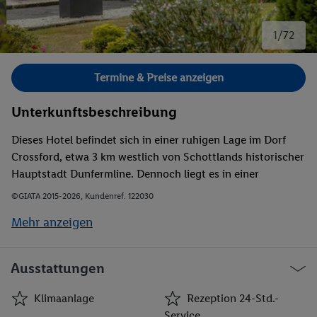
1/72
Bild 1 von 72.
Termine & Preise anzeigen
Unterkunftsbeschreibung
Dieses Hotel befindet sich in einer ruhigen Lage im Dorf
Crossford, etwa 3 km westlich von Schottlands historischer
Hauptstadt Dunfermline. Dennoch liegt es in einer
bequemen Nähe zu Edinburgh (ca. 30 min mit dem Auto)
©GIATA 2015-2026, Kundenref. 122030
und ist nur ca. 5 min von der Auffahrt 1 der Autobahn M90
Mehr anzeigen
entfernt. Seine Lage im Süden von Fife ganz in der Nähe
Edinburghs und des Autobahnnetzes machen dieses Hotel
sowohl für Urlauber als auf für Geschäftsreisende für einen
Ausstattungen
Besuch Dunfermlines oder Edinburghs zu einer
wunderbaren Wahl. Nach nur 5 min zu Fuß können die
Klimaanlage
Rezeption 24-Std.-
Gäste eine Anbindung an das öffentliche Verkehrsnetz in
Service