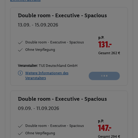
Double room - Executive - Spacious
Buchen
13.09. - 15.09.2026
p.P.
Double room - Executive - Spacious
131.-
Ohne Verpflegung
Gesamt 262 €
Veranstalter:
TUI Deutschland GmbH
Weitere Informationen des
Veranstalters
Double room - Executive - Spacious
Buchen
09.09. - 11.09.2026
p.P.
Double room - Executive - Spacious
147.-
Ohne Verpflegung
Gesamt 294 €