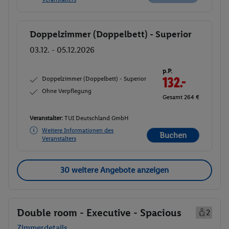
Doppelzimmer (Doppelbett) - Superior
Buchen
03.12. - 05.12.2026
p.P.
Doppelzimmer (Doppelbett) - Superior
132.-
Ohne Verpflegung
Gesamt 264 €
Veranstalter:
TUI Deutschland GmbH
Weitere Informationen des
Buchen
Veranstalters
30 weitere Angebote anzeigen
Double room - Executive - Spacious
2
Zimmerdetails