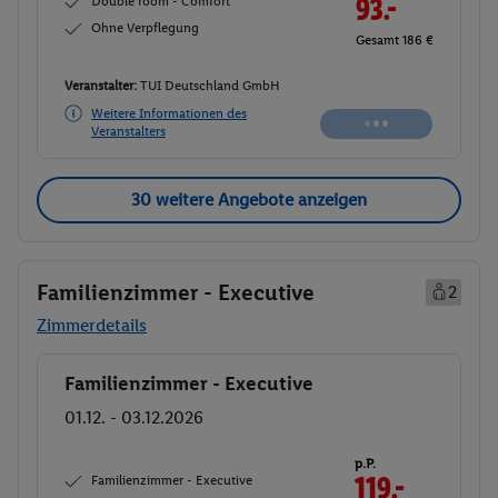
Double room - Comfort
93.-
Ohne Verpflegung
Gesamt 186 €
Veranstalter:
TUI Deutschland GmbH
Weitere Informationen des
Buchen
Veranstalters
30 weitere Angebote anzeigen
Familienzimmer - Executive
2
Zimmerdetails
Familienzimmer - Executive
Buchen
01.12. - 03.12.2026
p.P.
Familienzimmer - Executive
119.-