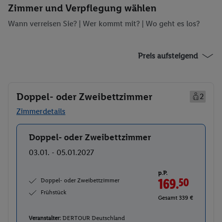
Zimmer und Verpflegung wählen
Wann verreisen Sie? |
Wer kommt mit?
| Wo geht es los?
Preis aufsteigend
Doppel- oder Zweibettzimmer
2
Zimmerdetails
Doppel- oder Zweibettzimmer
Buchen
03.01. - 05.01.2027
p.P.
Doppel- oder Zweibettzimmer
169.
50
Frühstück
Gesamt 339 €
Veranstalter:
DERTOUR Deutschland