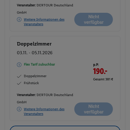
Veranstalter:
DERTOUR Deutschland
GmbH
Nicht
Weitere Informationen des
verfügbar
Veranstalters
Doppelzimmer
Buchen
03.11. - 05.11.2026
Flex Tarif zubuchbar
p.P.
190.-
Doppelzimmer
Gesamt 381 €
Frühstück
Veranstalter:
DERTOUR Deutschland
GmbH
Nicht
Weitere Informationen des
verfügbar
Veranstalters