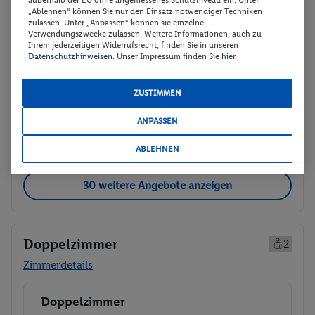
05.01. - 07.01.2027
„Ablehnen“ können Sie nur den Einsatz notwendiger Techniken
zulassen. Unter „Anpassen“ können sie einzelne
p.P.
Verwendungszwecke zulassen. Weitere Informationen, auch zu
Doppel- oder Zweibettzimmer
169.
50
Ihrem jederzeitigen Widerrufsrecht, finden Sie in unseren
Datenschutzhinweisen
. Unser Impressum finden Sie
hier
.
Frühstück
Gesamt 339 €
ZUSTIMMEN
Veranstalter:
DERTOUR Deutschland
GmbH
ANPASSEN
Weitere Informationen des
Buchen
Veranstalters
ABLEHNEN
30 weitere Angebote anzeigen
Doppelzimmer
2
Zimmerdetails
Doppelzimmer
Buchen