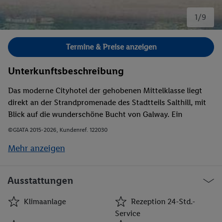
1/9
Bild 1 von 9.
Termine & Preise anzeigen
Unterkunftsbeschreibung
Das moderne Cityhotel der gehobenen Mittelklasse liegt
direkt an der Strandpromenade des Stadtteils Salthill, mit
Blick auf die wunderschöne Bucht von Galway. Ein
Sandstrand und das Meer liegen unmittelbar vor dem
©GIATA 2015-2026, Kundenref. 122030
Hotel. In der Umgebung finden Sie nach ca. 100 Metern
Mehr anzeigen
vielfältige Einkaufsmöglichkeiten. Eine Haltestelle der
öffentlichen Verkehrsmittel erreichen Sie direkt am Hotel.
Das Zentrum ist lediglich ca. 30 Gehminuten entfernt.
Ausstattungen
Klimaanlage
Rezeption 24-Std.-
Service