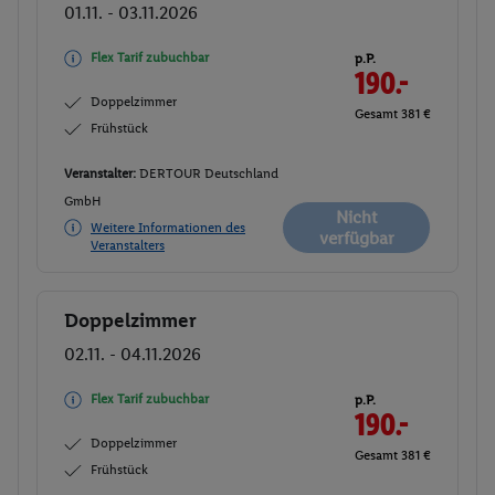
01.11. - 03.11.2026
Flex Tarif zubuchbar
p.P.
190.-
Doppelzimmer
Gesamt 381 €
Frühstück
Veranstalter:
DERTOUR Deutschland
GmbH
Nicht
Weitere Informationen des
verfügbar
Veranstalters
Doppelzimmer
Buchen
02.11. - 04.11.2026
Flex Tarif zubuchbar
p.P.
190.-
Doppelzimmer
Gesamt 381 €
Frühstück