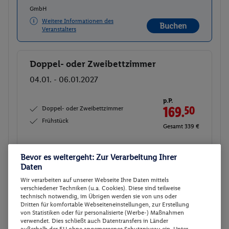
GmbH
Weitere Informationen des
Buchen
Veranstalters
Doppel- oder Zweibettzimmer
Buchen
04.01. - 06.01.2027
p.P.
Doppel- oder Zweibettzimmer
169.
50
Frühstück
Gesamt 339 €
Veranstalter:
DERTOUR Deutschland
Bevor es weitergeht: Zur Verarbeitung Ihrer
GmbH
Daten
Weitere Informationen des
Buchen
Wir verarbeiten auf unserer Webseite Ihre Daten mittels
Veranstalters
verschiedener Techniken (u.a. Cookies). Diese sind teilweise
technisch notwendig, im Übrigen werden sie von uns oder
Dritten für komfortable Webseiteneinstellungen, zur Erstellung
von Statistiken oder für personalisierte (Werbe-) Maßnahmen
Doppel- oder Zweibettzimmer
Buchen
verwendet. Dies schließt auch Datentransfers in Länder
außerhalb der EU ohne angemessenes Schutzniveau ein. Unter