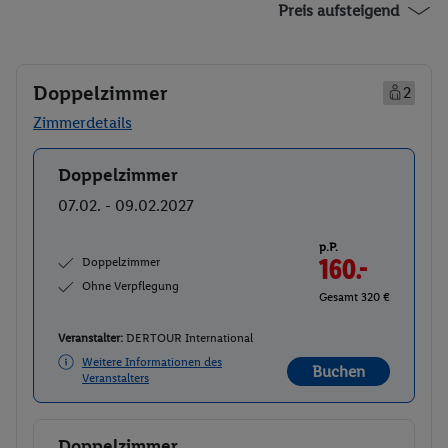
Preis aufsteigend
Doppelzimmer
2
Zimmerdetails
Doppelzimmer
Buchen
07.02. - 09.02.2027
p.P.
Doppelzimmer
160.-
Ohne Verpflegung
Gesamt 320 €
Veranstalter:
DERTOUR International
Weitere Informationen des
Buchen
Veranstalters
Doppelzimmer
Buchen