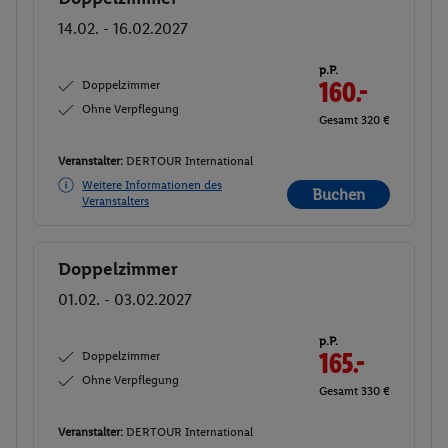
14.02. - 16.02.2027
p.P.
Doppelzimmer
160.-
Ohne Verpflegung
Gesamt 320 €
Veranstalter:
DERTOUR International
Weitere Informationen des
Buchen
Veranstalters
Doppelzimmer
Buchen
01.02. - 03.02.2027
p.P.
Doppelzimmer
165.-
Ohne Verpflegung
Gesamt 330 €
Veranstalter:
DERTOUR International