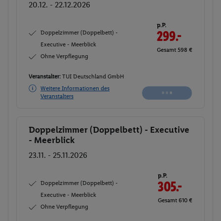
20.12. - 22.12.2026
p.P.
Doppelzimmer (Doppelbett) -
327.-
Executive - Meerblick
Gesamt 654 €
Ohne Verpflegung
Veranstalter:
TUI Deutschland GmbH
Weitere Informationen des
Buchen
Veranstalters
Doppelzimmer (Doppelbett) - Executive
Buchen
- Meerblick
23.11. - 25.11.2026
p.P.
Doppelzimmer (Doppelbett) -
327.-
Executive - Meerblick
Gesamt 654 €
Ohne Verpflegung