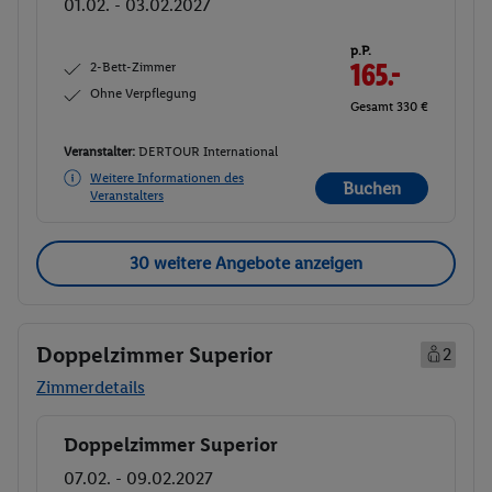
01.02. - 03.02.2027
p.P.
2-Bett-Zimmer
165.-
Ohne Verpflegung
Gesamt 330 €
Veranstalter:
DERTOUR International
Weitere Informationen des
Buchen
Veranstalters
30 weitere Angebote anzeigen
Doppelzimmer Superior
2
Zimmerdetails
Doppelzimmer Superior
Buchen
07.02. - 09.02.2027