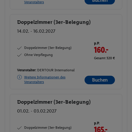
Buchen
Veranstalters
Doppelzimmer (3er-Belegung)
Buchen
14.02. - 16.02.2027
p.P.
Doppelzimmer (3er-Belegung)
160.-
Ohne Verpflegung
Gesamt 320 €
Veranstalter:
DERTOUR International
Weitere Informationen des
Buchen
Veranstalters
Doppelzimmer (3er-Belegung)
Buchen
01.02. - 03.02.2027
p.P.
Doppelzimmer (3er-Belegung)
165.-