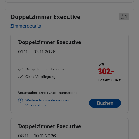
Doppelzimmer Executive
2
Zimmerdetails
Doppelzimmer Executive
Buchen
01.11. - 03.11.2026
p.P.
Doppelzimmer Executive
302.-
Ohne Verpflegung
Gesamt 604 €
Veranstalter:
DERTOUR International
Weitere Informationen des
Buchen
Veranstalters
Doppelzimmer Executive
Buchen
08.11. - 10.11.2026