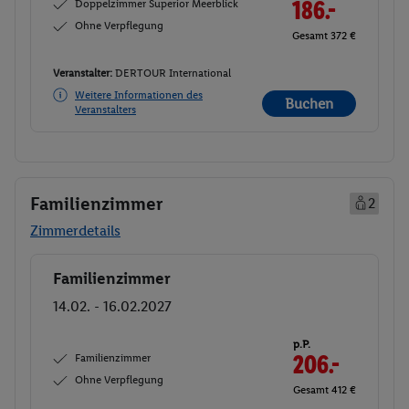
Doppelzimmer Superior Meerblick
186.-
Ohne Verpflegung
Gesamt 372 €
Veranstalter:
DERTOUR International
Weitere Informationen des
Buchen
Veranstalters
Familienzimmer
2
Zimmerdetails
Familienzimmer
Buchen
14.02. - 16.02.2027
p.P.
Familienzimmer
206.-
Ohne Verpflegung
Gesamt 412 €