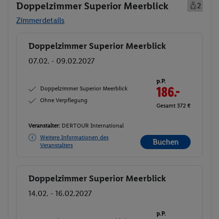
Doppelzimmer Superior Meerblick
2
Zimmerdetails
Doppelzimmer Superior Meerblick
Buchen
07.02. - 09.02.2027
p.P.
Doppelzimmer Superior Meerblick
186.-
Ohne Verpflegung
Gesamt 372 €
Veranstalter:
DERTOUR International
Weitere Informationen des
Buchen
Veranstalters
Doppelzimmer Superior Meerblick
Buchen
14.02. - 16.02.2027
p.P.