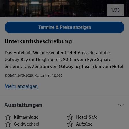
1/73
Bild 1 von 73.
Termine & Preise anzeigen
Unterkunftsbeschreibung
Das Hotel mit Wellnesscenter bietet Aussicht auf die
Galway Bay und liegt nur ca. 200 m vom Eyre Square
entfernt. Das Zentrum von Galway liegt ca. 5 km vom Hotel
entfernt, nach ca. 100 m erreichen die Gäste den
©GIATA 2015-2026, Kundenref. 122030
Busbahnhof und den Bahnhof. Zum Flughafen Galway sind
Mehr anzeigen
es ca. 8 km vom Hotel aus, zum Galway Racecourse sind es
rund 10 km. Zum Flughafen Connemara sind es rund 20 km
vom Hotel aus.
Ausstattungen
Klimaanlage
Hotel-Safe
Geldwechsel
Aufzüge