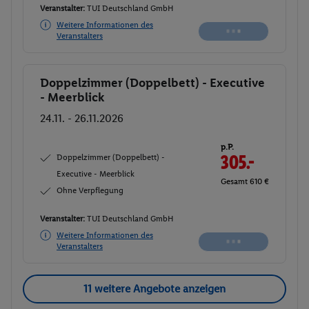
Veranstalter:
TUI Deutschland GmbH
Weitere Informationen des
Buchen
Veranstalters
Doppelzimmer (Doppelbett) - Executive
Buchen
- Meerblick
24.11. - 26.11.2026
p.P.
Doppelzimmer (Doppelbett) -
327.-
Executive - Meerblick
Gesamt 654 €
Ohne Verpflegung
Veranstalter:
TUI Deutschland GmbH
Weitere Informationen des
Buchen
Veranstalters
11 weitere Angebote anzeigen