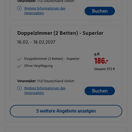
Veranstalter:
TUI Deutschland GmbH
Weitere Informationen des
Buchen
Veranstalters
Doppelzimmer (2 Betten) - Superior
Buchen
16.02. - 18.02.2027
p.P.
Doppelzimmer (2 Betten) - Superior
186.-
Ohne Verpflegung
Gesamt 372 €
Veranstalter:
TUI Deutschland GmbH
Weitere Informationen des
Buchen
Veranstalters
5 weitere Angebote anzeigen