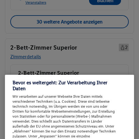
Buchen
Veranstalters
30 weitere Angebote anzeigen
2-Bett-Zimmer Superior
2
Zimmerdetails
2-Bett-Zimmer Superior
Buchen
17.01. - 19.01.2027
Bevor es weitergeht: Zur Verarbeitung Ihrer
Daten
p.P.
Wir verarbeiten auf unserer Webseite Ihre Daten mittels
2-Bett-Zimmer Superior
177.-
verschiedener Techniken (u.a. Cookies). Diese sind teilweise
technisch notwendig, im Übrigen werden sie von uns oder
Ohne Verpflegung
Gesamt 354 €
Dritten für komfortable Webseiteneinstellungen, zur Erstellung
von Statistiken oder für personalisierte (Werbe-) Maßnahmen
verwendet. Dies schließt auch Datentransfers in Länder
Veranstalter:
DERTOUR International
außerhalb der EU ohne angemessenes Schutzniveau ein. Unter
Weitere Informationen des
„Ablehnen“ können Sie nur den Einsatz notwendiger Techniken
Buchen
Veranstalters
zulassen. Unter „Anpassen“ können sie einzelne