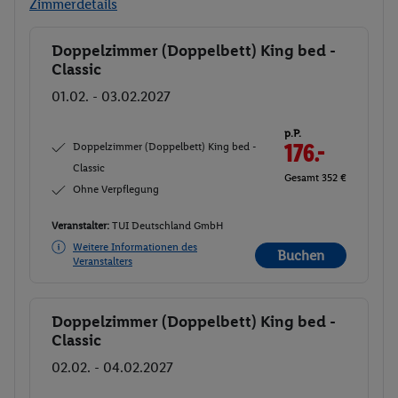
Zimmerdetails
Doppelzimmer (Doppelbett) King bed -
Buchen
Classic
01.02. - 03.02.2027
p.P.
Doppelzimmer (Doppelbett) King bed -
176.-
Classic
Gesamt 352 €
Ohne Verpflegung
Veranstalter:
TUI Deutschland GmbH
Weitere Informationen des
Buchen
Veranstalters
Doppelzimmer (Doppelbett) King bed -
Buchen
Classic
02.02. - 04.02.2027