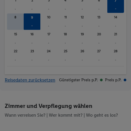
1
2
3
4
5
6
7
Fitness-Studio
Reiten
Fahrrad/Mountainbike
Gymnastik
-
-
-
-
-
-
-
Bräunungsstudio/Sola
Fitnessstudio
8
10
11
12
13
14
9
rium
-
-
-
-
-
-
Wassersport
Sauna
15
16
17
18
19
20
21
Whirlpool
Massagen
-
-
-
-
-
-
-
22
23
24
25
26
27
28
-
-
-
-
-
-
-
Reisedaten zurücksetzen
Günstigster Preis p.P.
Preis p.P.
Zimmer und Verpflegung wählen
Wann verreisen Sie? |
Wer kommt mit?
| Wo geht es los?