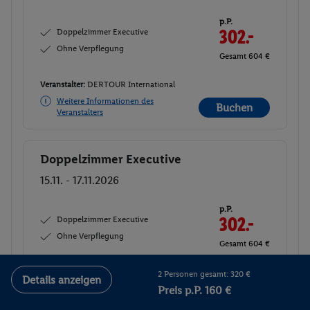
p.P.
Doppelzimmer Executive
302.-
Ohne Verpflegung
Gesamt 604 €
Veranstalter:
DERTOUR International
Weitere Informationen des
Buchen
Veranstalters
Doppelzimmer Executive
Buchen
15.11. - 17.11.2026
p.P.
Doppelzimmer Executive
302.-
Ohne Verpflegung
Gesamt 604 €
Veranstalter:
DERTOUR International
2 Personen gesamt: 320 €
Details anzeigen
Preis p.P. 160 €
Weitere Informationen des
Veranstalters