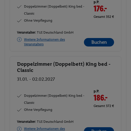
p.P.
Doppelzimmer (Doppelbett) King bed -
176.-
Classic
Gesamt 352 €
Ohne Verpflegung
Veranstalter:
TUI Deutschland GmbH
Weitere Informationen des
Buchen
Veranstalters
Doppelzimmer (Doppelbett) King bed -
Buchen
Classic
31.01. - 02.02.2027
p.P.
Doppelzimmer (Doppelbett) King bed -
186.-
Classic
Gesamt 372 €
Ohne Verpflegung
Veranstalter:
TUI Deutschland GmbH
Weitere Informationen des