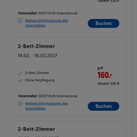
Gesamt 320 €
Veranstalter:
DERTOUR International
Weitere Informationen des
Buchen
Veranstalters
2-Bett-Zimmer
Buchen
14.02. - 16.02.2027
p.P.
2-Bett-Zimmer
160.-
Ohne Verpflegung
Gesamt 320 €
Veranstalter:
DERTOUR International
Weitere Informationen des
Buchen
Veranstalters
2-Bett-Zimmer
Buchen