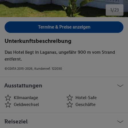
1/23
Bild 1 von 23.
Termine & Preise anzeigen
Unterkunftsbeschreibung
Das Hotel liegt in Laganas, ungefähr 900 m vom Strand
entfernt.
©GIATA 2015-2026, Kundenref. 122030
Ausstattungen
Klimaanlage
Hotel-Safe
Geldwechsel
Geschäfte
Klimaanlage
Hotel-Safe
Reiseziel
Geldwechsel
Geschäfte