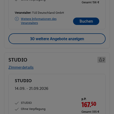
Gesamt 156 €
Veranstalter:
TUI Deutschland GmbH
Weitere Informationen des
Buchen
Veranstalters
30 weitere Angebote anzeigen
STUDIO
2
Zimmerdetails
STUDIO
Buchen
14.09. - 21.09.2026
p.P.
STUDIO
167.
50
Ohne Verpflegung
Gesamt 335 €