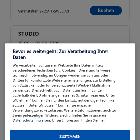
Buchen
Veranstalter:
SPICA TRAVEL AG
STUDIO
Buchen
15.09. - 22.09.2026
Bevor es weitergeht: Zur Verarbeitung Ihrer
p.P.
Daten
STUDIO
167.
50
Wir verarbeiten auf unserer Webseite Ihre Daten mittels
Ohne Verpflegung
verschiedener Techniken (u.a. Cookies). Diese sind teilweise
Gesamt 335 €
technisch notwendig, im Übrigen werden sie von uns oder
Dritten für komfortable Webseiteneinstellungen, zur Erstellung
Buchen
von Statistiken oder für personalisierte (Werbe-) Maßnahmen
Veranstalter:
SPICA TRAVEL AG
verwendet. Dies schließt auch Datentransfers in Länder
außerhalb der EU ohne angemessenes Schutzniveau ein. Unter
„Ablehnen“ können Sie nur den Einsatz notwendiger Techniken
zulassen. Unter „Anpassen“ können sie einzelne
STUDIO
Buchen
Verwendungszwecke zulassen. Weitere Informationen, auch zu
Ihrem jederzeitigen Widerrufsrecht, finden Sie in unseren
16.09. - 23.09.2026
Datenschutzhinweisen
. Unser Impressum finden Sie
hier
.
p.P.
STUDIO
167.
50
ZUSTIMMEN