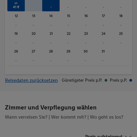
ab
41 €
-
-
-
-
-
12
13
14
15
16
17
18
-
-
-
-
-
-
-
19
20
21
22
23
24
25
-
-
-
-
-
-
-
26
27
28
29
30
31
-
-
-
-
-
-
Reisedaten zurücksetzen
Günstigster Preis p.P.
Preis p.P.
Zimmer und Verpflegung wählen
Wann verreisen Sie? |
Wer kommt mit?
| Wo geht es los?
Preis aufsteigend