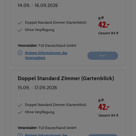
14.09. - 16.09.2026
p.P.
Doppel Standard Zimmer (Gartenblick)
42.-
Ohne Verpflegung
Gesamt 84 €
Veranstalter:
TUI Deutschland GmbH
Weitere Informationen des
Veranstalters
Doppel Standard Zimmer (Gartenblick)
Buchen
15.09. - 17.09.2026
p.P.
Doppel Standard Zimmer (Gartenblick)
42.-
Ohne Verpflegung
Gesamt 84 €
Veranstalter:
TUI Deutschland GmbH
Weitere Informationen des