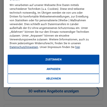
Veranstalter:
TUI Deutschland GmbH
Wir verarbeiten auf unserer Webseite Ihre Daten mittels
Weitere Informationen des
verschiedener Techniken (u.a. Cookies). Diese sind teilweise
Buchen
Veranstalters
technisch notwendig, im Übrigen werden sie von uns oder
Dritten für komfortable Webseiteneinstellungen, zur Erstellung
von Statistiken oder für personalisierte (Werbe-) Maßnahmen
verwendet. Dies schließt auch Datentransfers in Länder
Doppelzimmer Superior
Buchen
außerhalb der EU ohne angemessenes Schutzniveau ein. Unter
„Ablehnen“ können Sie nur den Einsatz notwendiger Techniken
07.09. - 09.09.2026
zulassen. Unter „Anpassen“ können sie einzelne
Verwendungszwecke zulassen. Weitere Informationen, auch zu
Ihrem jederzeitigen Widerrufsrecht, finden Sie in unseren
p.P.
Datenschutzhinweisen
. Unser Impressum finden Sie
hier
.
Doppelzimmer Superior
232.-
Halbpension
Gesamt 464 €
ZUSTIMMEN
Veranstalter:
TUI Deutschland GmbH
ANPASSEN
Weitere Informationen des
Buchen
Veranstalters
ABLEHNEN
30 weitere Angebote anzeigen