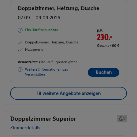
Doppelzimmer, Heizung, Dusche
Buchen
07.09. - 09.09.2026
Flex Tarif zubuchbar
p.P.
230.-
Doppelzimmer, Heizung, Dusche
Gesamt 460 €
Halbpension
Veranstalter:
alltours flugreisen gmbh
Weitere Informationen des
Buchen
Veranstalters
18 weitere Angebote anzeigen
Doppelzimmer Superior
2
Zimmerdetails