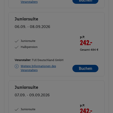
Buchen
Veranstalters
Juniorsuite
Buchen
06.09. - 08.09.2026
p.P.
Juniorsuite
242.-
Halbpension
Gesamt 484 €
Veranstalter:
TUI Deutschland GmbH
Weitere Informationen des
Buchen
Veranstalters
Juniorsuite
Buchen
07.09. - 09.09.2026
p.P.
Juniorsuite
242.-