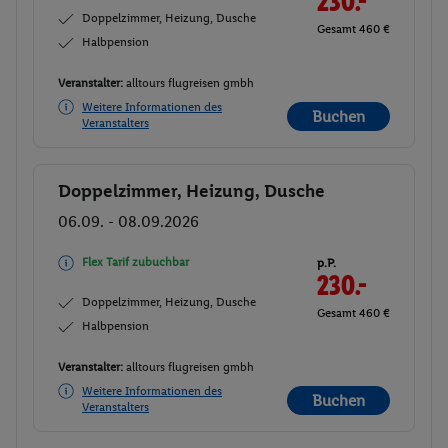
230.-
Doppelzimmer, Heizung, Dusche
Gesamt 460 €
Halbpension
Veranstalter:
alltours flugreisen gmbh
Weitere Informationen des
Buchen
Veranstalters
Doppelzimmer, Heizung, Dusche
Buchen
06.09. - 08.09.2026
Flex Tarif zubuchbar
p.P.
230.-
Doppelzimmer, Heizung, Dusche
Gesamt 460 €
Halbpension
Veranstalter:
alltours flugreisen gmbh
Weitere Informationen des
Buchen
Veranstalters