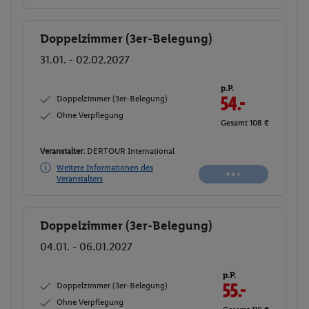
Doppelzimmer (3er-Belegung)
Buchen
31.01. - 02.02.2027
p.P.
Doppelzimmer (3er-Belegung)
55.-
Ohne Verpflegung
Gesamt 110 €
Veranstalter:
DERTOUR International
Weitere Informationen des
Buchen
Veranstalters
Doppelzimmer (3er-Belegung)
Buchen
04.01. - 06.01.2027
p.P.
Doppelzimmer (3er-Belegung)
56.-
Ohne Verpflegung