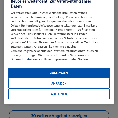
Bevor es weitergeht: Zur Verarbeitung Ihrer
Ohne Verpflegung
Daten
Gesamt 84 €
Wir verarbeiten auf unserer Webseite Ihre Daten mittels
verschiedener Techniken (u.a. Cookies). Diese sind teilweise
Veranstalter:
DERTOUR International
technisch notwendig, im Übrigen werden sie von uns oder
Weitere Informationen des
Dritten für komfortable Webseiteneinstellungen, zur Erstellung
Veranstalters
von Statistiken oder für personalisierte (Werbe-) Maßnahmen
verwendet. Dies schließt auch Datentransfers in Länder
außerhalb der EU ohne angemessenes Schutzniveau ein. Unter
„Ablehnen“ können Sie nur den Einsatz notwendiger Techniken
Doppelzimmer
Buchen
zulassen. Unter „Anpassen“ können sie einzelne
Verwendungszwecke zulassen. Weitere Informationen, auch zu
06.01. - 08.01.2027
Ihrem jederzeitigen Widerrufsrecht, finden Sie in unseren
Datenschutzhinweisen
. Unser Impressum finden Sie
hier
.
p.P.
Doppelzimmer
35.-
ZUSTIMMEN
Ohne Verpflegung
Gesamt 70 €
ANPASSEN
Veranstalter:
DERTOUR International
ABLEHNEN
Weitere Informationen des
Buchen
Veranstalters
30 weitere Angebote anzeigen