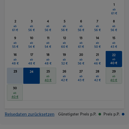
1
Anzahl der Pools
Fitnessstudio
ab
61 €
2
3
4
5
6
7
8
ab
ab
ab
ab
ab
ab
ab
61 €
56 €
56 €
56 €
56 €
56 €
56 €
9
10
11
12
13
14
15
ab
ab
ab
ab
ab
ab
ab
55 €
54 €
54 €
60 €
61 €
50 €
43 €
16
17
18
19
20
21
22
ab
ab
ab
ab
ab
ab
ab
40 €
48 €
48 €
48 €
52 €
56 €
46 €
23
25
26
27
28
29
24
ab
ab
ab
ab
ab
ab
40 €
40 €
42 €
43 €
42 €
40 €
30
ab
40 €
Reisedaten zurücksetzen
Günstigster Preis p.P.
Preis p.P.