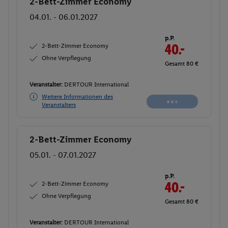
2-Bett-Zimmer Economy
Buchen
04.01. - 06.01.2027
p.P.
2-Bett-Zimmer Economy
33.-
Ohne Verpflegung
Gesamt 66 €
Veranstalter:
DERTOUR International
Weitere Informationen des
Buchen
Veranstalters
2-Bett-Zimmer Economy
Buchen
05.01. - 07.01.2027
p.P.
2-Bett-Zimmer Economy
40.-
Ohne Verpflegung
Gesamt 80 €
Veranstalter:
DERTOUR International