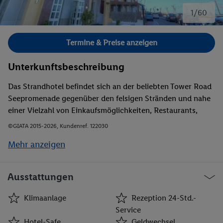
1/60
Bild 1 von 60.
Termine & Preise anzeigen
Unterkunftsbeschreibung
Das Strandhotel befindet sich an der beliebten Tower Road
Seepromenade gegenüber den felsigen Stränden und nahe
einer Vielzahl von Einkaufsmöglichkeiten, Restaurants,
Cafés, den Nachtlokalen, Büros und Sprachschulen. Dank
©GIATA 2015-2026, Kundenref. 122030
der Bushaltestelle direkt vor dem Hotel haben die Gäste
Mehr anzeigen
sehr schnellen Anschluss an das öffentliche Verkehrsnetz.
Der Flughafen ist ungefähr 8 km weit weg.
Ausstattungen
Klimaanlage
Rezeption 24-Std.-
Service
Hotel-Safe
Geldwechsel