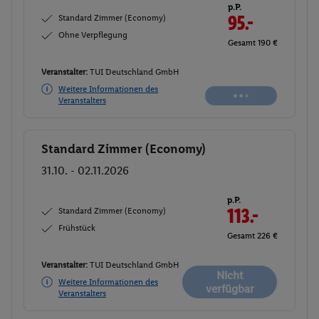
p.P.
Standard Zimmer (Economy)
95.-
Ohne Verpflegung
Gesamt 190 €
Veranstalter:
TUI Deutschland GmbH
Nicht
Weitere Informationen des
verfügbar
Veranstalters
Standard Zimmer (Economy)
Buchen
31.10. - 02.11.2026
p.P.
Standard Zimmer (Economy)
113.-
Frühstück
Gesamt 226 €
Veranstalter:
TUI Deutschland GmbH
Nicht
Weitere Informationen des
verfügbar
Veranstalters