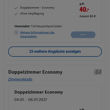
p.P.
Doppelzimmer - Economy
40.-
Ohne Verpflegung
Gesamt 80 €
Veranstalter:
TUI Deutschland GmbH
Nicht
Weitere Informationen des
verfügbar
Veranstalters
23 weitere Angebote anzeigen
Doppelzimmer Economy
2
Zimmerdetails
Doppelzimmer Economy
Buchen
04.01. - 06.01.2027
p.P.