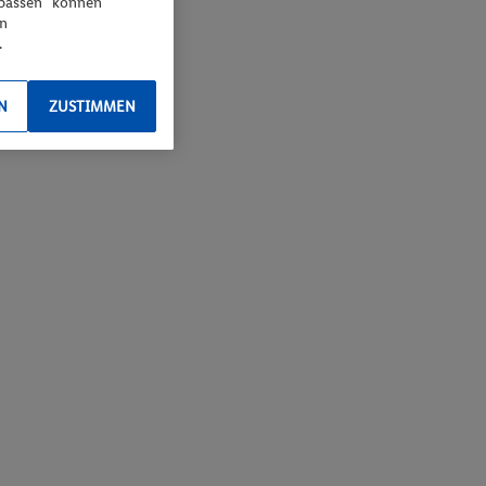
npassen“ können
en
.
N
ZUSTIMMEN