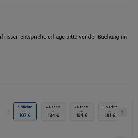
Medizinische Betreuung
Fahrradverleih
Garage
Waschgelegenheit
fnissen entspricht, erfrage bitte vor der Buchung im
Bar
WLAN
Außenpool(s)
Liegestühle
Whirlpool
Sonnenterrasse
Bananenboot
Tauchen
Tischtennis
3 Nächte
4 Nächte
5 Nächte
6 Nächte
7 N
ab
ab
ab
ab
Reiten
107 €
134 €
154 €
181 €
20
Billard / Snooker
Animation für Kinder