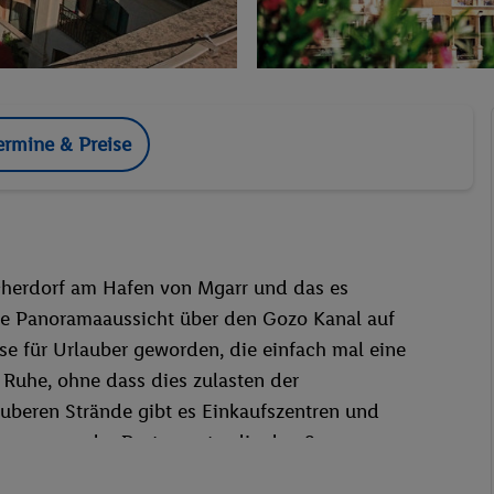
ermine & Preise
ischerdorf am Hafen von Mgarr und das es
ne Panoramaaussicht über den Gozo Kanal auf
se für Urlauber geworden, die einfach mal eine
 Ruhe, ohne dass dies zulasten der
auberen Strände gibt es Einkaufszentren und
ervorragender Restaurants, die den Sommer zu
gessliche kulturelle Erlebnisse interessiert, für