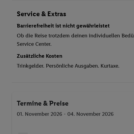
Wäscheservice
Fahrradkeller
Service & Extras
Parkplatz
Barrierefreiheit ist nicht gewährleistet
TV-Raum
Ob die Reise trotzdem deinen individuellen Bedür
Restaurant
Service Center.
Aufzug
Hallenbad
Zusätzliche Kosten
Pool- / Snackbar
Trinkgelder. Persönliche Ausgaben. Kurtaxe.
Sonnenschirme
Sauna
Massage
Jet Ski
Termine & Preise
Kanu
Fitness-Studio
01. November 2026 - 04. November 2026
Fahrrad/Mountainbike
Golf