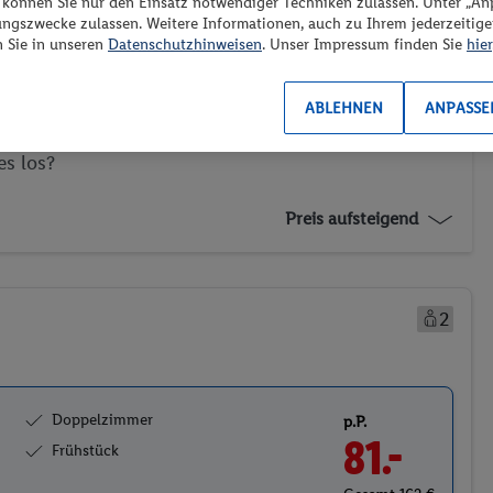
“ können Sie nur den Einsatz notwendiger Techniken zulassen. Unter „A
Günstigster Preis p.P.
Preis p.P.
ungszwecke zulassen. Weitere Informationen, auch zu Ihrem jederzeitig
n Sie in unseren
Datenschutzhinweisen
. Unser Impressum finden Sie
hier
ABLEHNEN
ANPASSE
es los?
Preis aufsteigend
2
Doppelzimmer
p.P.
81.-
Frühstück