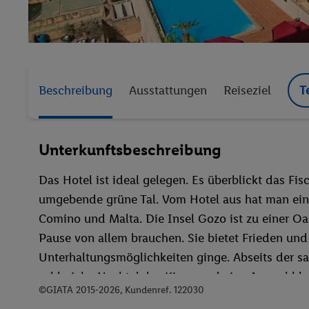
Beschreibung
Ausstattungen
Reiseziel
T
Unterkunftsbeschreibung
Das Hotel ist ideal gelegen. Es überblickt das F
umgebende grüne Tal. Vom Hotel aus hat man ei
Comino und Malta. Die Insel Gozo ist zu einer Oa
Pause von allem brauchen. Sie bietet Frieden und
Unterhaltungsmöglichkeiten ginge. Abseits der s
zahlreiche Nachtclubs, Kinos und eine Auswahl h
©GIATA 2015-2026, Kundenref. 122030
einem wahren Vergnügen machen. Wer sich für unver