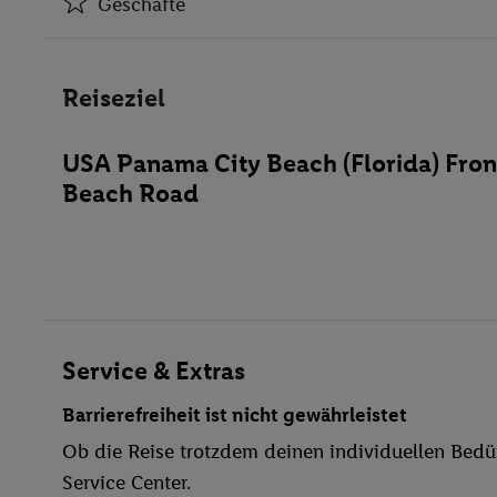
Geschäfte
Klimaanlage
Geschäfte
Reiseziel
Spielzimmer
Konferenzraum
USA Panama City Beach (Florida) Fron
WLAN-Internet
Beach Road
Parkplatz
behindertengerecht
Bar
WLAN
Außenpool(s)
Sonnenschirme
Service & Extras
Sauna
Barrierefreiheit ist nicht gewährleistet
Windsurfen
Ob die Reise trotzdem deinen individuellen Bedür
Aerobic
Service Center.
Billard / Snooker