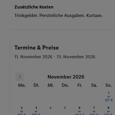
Animation für Kinder
Zusätzliche Kosten
beheizbare Pools
Trinkgelder. Persönliche Ausgaben. Kurtaxe.
Wassersport
Whirlpool
Termine & Preise
11. November 2026 - 13. November 2026
November 2026
Mo.
Di.
Mi.
Do.
Fr.
Sa.
So.
1
ab
217 €
2
3
4
5
6
7
8
ab
ab
ab
ab
ab