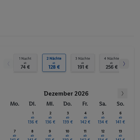
Anzahl der Pools
Fitnessstudio
Sauna
1 Nacht
2 Nächte
3 Nächte
4 Nächte
5 N
ab
ab
ab
ab
74 €
128 €
191 €
256 €
31
Dezember 2026
Mo.
Di.
Mi.
Do.
Fr.
Sa.
So.
1
2
3
4
5
6
ab
ab
ab
ab
ab
ab
136 €
136 €
139 €
142 €
134 €
141 €
7
8
9
10
11
12
13
ab
ab
ab
ab
ab
ab
ab