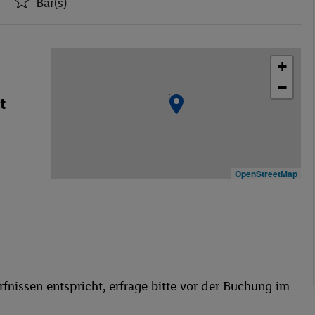
Bar(s)
Aufzüge
Bar(s)
+
Restaurant(s)
−
Öffentliches Internet
t
Wäscheservice
Waschgelegenheit
Restaurant
Aufzug
OpenStreetMap
Hallenbad
Liegestühle
Whirlpool
Sonnenterrasse
Tischtennis
fnissen entspricht, erfrage bitte vor der Buchung im
Fitness-Studio
Golf