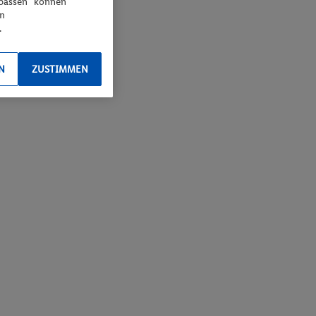
npassen“ können
en
.
N
ZUSTIMMEN