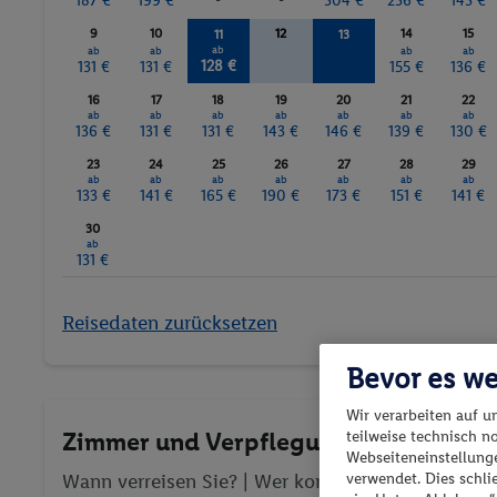
187 €
199 €
-
-
304 €
236 €
143 €
9
10
12
14
15
11
13
ab
ab
ab
ab
ab
ab
128 €
175 €
131 €
131 €
155 €
136 €
16
17
18
19
20
21
22
ab
ab
ab
ab
ab
ab
ab
136 €
131 €
131 €
143 €
146 €
139 €
130 €
23
24
25
26
27
28
29
ab
ab
ab
ab
ab
ab
ab
133 €
141 €
165 €
190 €
173 €
151 €
141 €
30
ab
131 €
Reisedaten zurücksetzen
Bevor es we
Wir verarbeiten auf u
Zimmer und Verpflegung wählen
teilweise technisch n
Webseiteneinstellunge
Wann verreisen Sie? |
Wer kommt mit?
| Wo geht 
verwendet. Dies schl