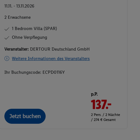
11.11. - 13.11.2026
2 Erwachsene
1 Bedroom Villa (SPAR)
Ohne Verpflegung
Veranstalter:
DERTOUR Deutschland GmbH
Weitere Informationen des Veranstalters
Ihr Buchungscode:
ECPD0116Y
p.P.
137.-
2 Pers. / 2 Nächte
Jetzt buchen
/ 274 € Gesamt