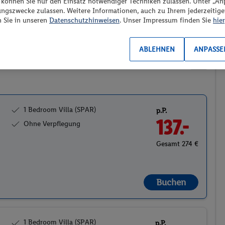
“ können Sie nur den Einsatz notwendiger Techniken zulassen. Unter „A
ungszwecke zulassen. Weitere Informationen, auch zu Ihrem jederzeitig
Preis aufsteigend
n Sie in unseren
Datenschutzhinweisen
. Unser Impressum finden Sie
hier
ABLEHNEN
ANPASSE
2
1 Bedroom Villa (SPAR)
p.P.
137.-
Ohne Verpflegung
Gesamt 274 €
Buchen
1 Bedroom Villa (SPAR)
p.P.