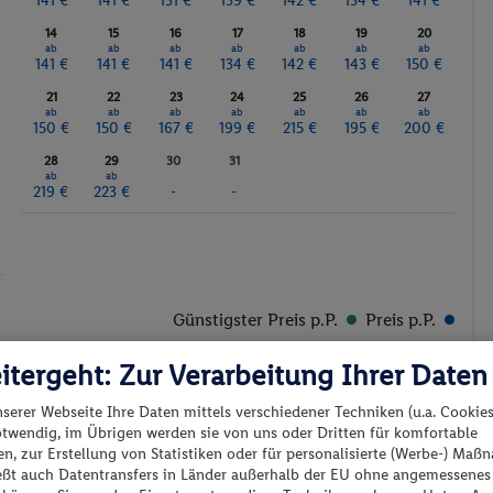
141 €
141 €
131 €
139 €
142 €
134 €
141 €
14
15
16
17
18
19
20
ab
ab
ab
ab
ab
ab
ab
141 €
141 €
141 €
134 €
142 €
143 €
150 €
21
22
23
24
25
26
27
ab
ab
ab
ab
ab
ab
ab
150 €
150 €
167 €
199 €
215 €
195 €
200 €
28
29
30
31
ab
ab
219 €
223 €
-
-
Günstigster Preis p.P.
Preis p.P.
itergeht: Zur Verarbeitung Ihrer Daten
nserer Webseite Ihre Daten mittels verschiedener Techniken (u.a. Cookies
otwendig, im Übrigen werden sie von uns oder Dritten für komfortable
n, zur Erstellung von Statistiken oder für personalisierte (Werbe-) Ma
es los?
ießt auch Datentransfers in Länder außerhalb der EU ohne angemessenes