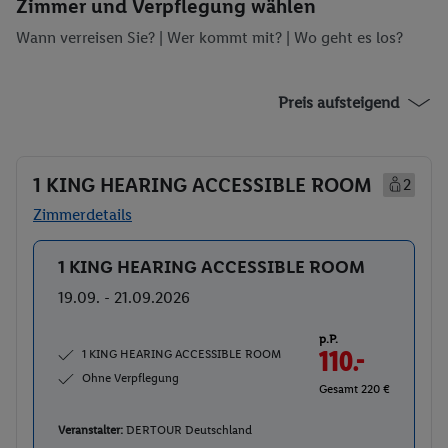
Zimmer und Verpflegung wählen
Wann verreisen Sie? |
Wer kommt mit?
| Wo geht es los?
Preis aufsteigend
1 KING HEARING ACCESSIBLE ROOM
2
Zimmerdetails
1 KING HEARING ACCESSIBLE ROOM
Buchen
19.09. - 21.09.2026
p.P.
1 KING HEARING ACCESSIBLE ROOM
110.-
Ohne Verpflegung
Gesamt 220 €
Veranstalter:
DERTOUR Deutschland