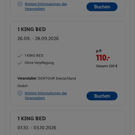
Weitere Informationen des
Buchen
Veranstalters
1 KING BED
Buchen
26.09. - 28.09.2026
p.P.
1 KING BED
110.-
Ohne Verpflegung
Gesamt 220 €
Veranstalter:
DERTOUR Deutschland
GmbH
Weitere Informationen des
Buchen
Veranstalters
1 KING BED
Buchen
01.10. - 03.10.2026