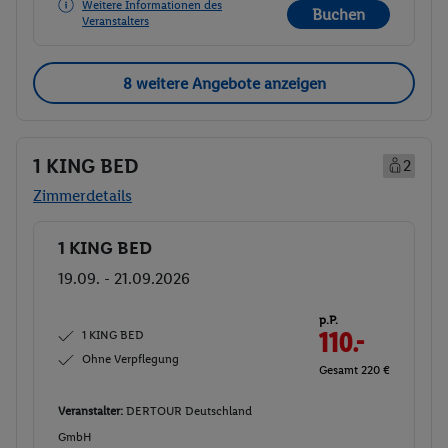
Weitere Informationen des
Buchen
Veranstalters
8 weitere Angebote anzeigen
1 KING BED
2
Zimmerdetails
1 KING BED
Buchen
19.09. - 21.09.2026
p.P.
1 KING BED
110.-
Ohne Verpflegung
Gesamt 220 €
Veranstalter:
DERTOUR Deutschland
GmbH