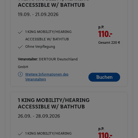
ACCESSIBLE W/ BATHTUB
19.09. - 21.09.2026
p.P.
1 KING MOBILITY/HEARING
110.-
ACCESSIBLE W/ BATHTUB
Gesamt 220 €
Ohne Verpflegung
Veranstalter:
DERTOUR Deutschland
GmbH
Weitere Informationen des
Buchen
Veranstalters
1 KING MOBILITY/HEARING
Buchen
ACCESSIBLE W/ BATHTUB
26.09. - 28.09.2026
p.P.
1 KING MOBILITY/HEARING
110.-