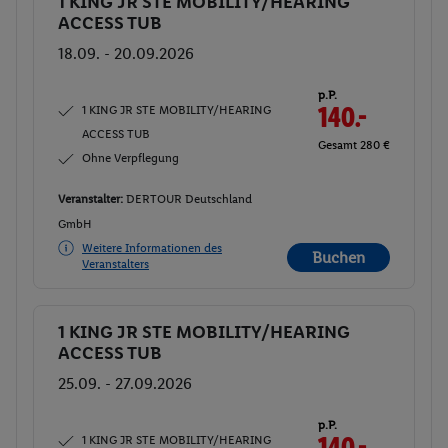
1 KING JR STE MOBILITY/HEARING
Buchen
ACCESS TUB
18.09. - 20.09.2026
p.P.
1 KING JR STE MOBILITY/HEARING
140.-
ACCESS TUB
Gesamt 280 €
Ohne Verpflegung
Veranstalter:
DERTOUR Deutschland
GmbH
Weitere Informationen des
Buchen
Veranstalters
1 KING JR STE MOBILITY/HEARING
Buchen
ACCESS TUB
25.09. - 27.09.2026
p.P.
1 KING JR STE MOBILITY/HEARING
140.-