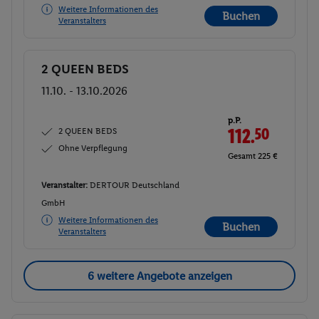
Weitere Informationen des
Buchen
Veranstalters
2 QUEEN BEDS
Buchen
11.10. - 13.10.2026
p.P.
2 QUEEN BEDS
112.
50
Ohne Verpflegung
Gesamt 225 €
Veranstalter:
DERTOUR Deutschland
GmbH
Weitere Informationen des
Buchen
Veranstalters
6 weitere Angebote anzeigen