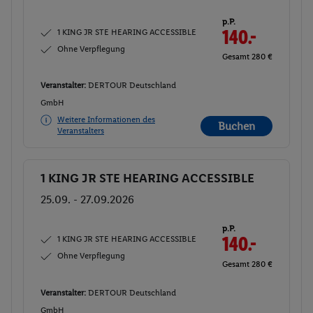
p.P.
1 KING JR STE HEARING ACCESSIBLE
140.-
Ohne Verpflegung
Gesamt 280 €
Veranstalter:
DERTOUR Deutschland
GmbH
Weitere Informationen des
Buchen
Veranstalters
1 KING JR STE HEARING ACCESSIBLE
Buchen
25.09. - 27.09.2026
p.P.
1 KING JR STE HEARING ACCESSIBLE
140.-
Ohne Verpflegung
Gesamt 280 €
Veranstalter:
DERTOUR Deutschland
GmbH