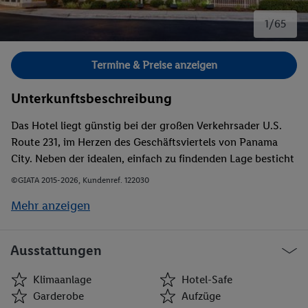
1/65
Bild 1 von 65.
Termine & Preise anzeigen
Unterkunftsbeschreibung
Das Hotel liegt günstig bei der großen Verkehrsader U.S.
Route 231, im Herzen des Geschäftsviertels von Panama
City. Neben der idealen, einfach zu findenden Lage besticht
das Hotel auch mit der Nähe zu den großen Unternehmen
©GIATA 2015-2026, Kundenref. 122030
der Gegend, dazu gehören Berg Pipe, Arizona Chemical,
Mehr anzeigen
Sallie Mae und Trane. Das Betsy Ann Riverboat liegt rund 13
km vom Hotel entfernt. Der Shipwreck Island Water Park
ist ca. 20 km weit weg und zum Gulf World Marine Park
Ausstattungen
sind es rund 25 km vom Hotel aus.
Klimaanlage
Hotel-Safe
Garderobe
Aufzüge