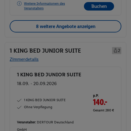
Weitere Informationen des
Buchen
Veranstalters
8 weitere Angebote anzeigen
1 KING BED JUNIOR SUITE
2
Zimmerdetails
1 KING BED JUNIOR SUITE
Buchen
18.09. - 20.09.2026
p.P.
1 KING BED JUNIOR SUITE
140.-
Ohne Verpflegung
Gesamt 280 €
Veranstalter:
DERTOUR Deutschland
GmbH