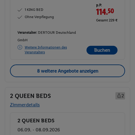
p.P.
1 KING BED
114.
50
Ohne Verpflegung
Gesamt 229 €
Veranstalter:
DERTOUR Deutschland
GmbH
Weitere Informationen des
Buchen
Veranstalters
8 weitere Angebote anzeigen
2 QUEEN BEDS
2
Zimmerdetails
2 QUEEN BEDS
Buchen
06.09. - 08.09.2026