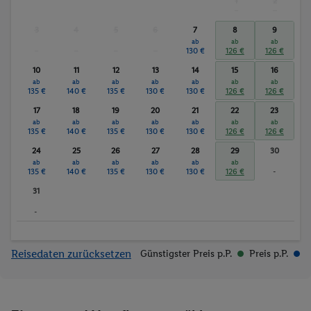
1
2
-
-
3
4
5
6
7
8
9
ab
ab
ab
-
-
-
-
130 €
126 €
126 €
10
11
12
13
14
15
16
ab
ab
ab
ab
ab
ab
ab
135 €
140 €
135 €
130 €
130 €
126 €
126 €
17
18
19
20
21
22
23
ab
ab
ab
ab
ab
ab
ab
135 €
140 €
135 €
130 €
130 €
126 €
126 €
24
25
26
27
28
29
30
ab
ab
ab
ab
ab
ab
135 €
140 €
135 €
130 €
130 €
126 €
-
31
-
Reisedaten zurücksetzen
Günstigster Preis p.P.
Preis p.P.