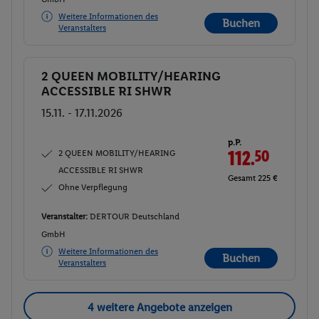
Weitere Informationen des
Buchen
Veranstalters
2 QUEEN MOBILITY/HEARING
Buchen
ACCESSIBLE RI SHWR
15.11. - 17.11.2026
p.P.
2 QUEEN MOBILITY/HEARING
112.
50
ACCESSIBLE RI SHWR
Gesamt 225 €
Ohne Verpflegung
Veranstalter:
DERTOUR Deutschland
GmbH
Weitere Informationen des
Buchen
Veranstalters
4 weitere Angebote anzeigen