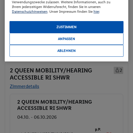
Verwendungszwecke zulassen. Weitere Informationen, auch zu
Ihrem jederzeitigen Widerrufsrecht, finden Sie in unseren
Veranstalter:
DERTOUR Deutschland
Datenschutzhinweisen
. Unser Impressum finden Sie
hier
.
GmbH
Weitere Informationen des
Buchen
ZUSTIMMEN
Veranstalters
ANPASSEN
6 weitere Angebote anzeigen
ABLEHNEN
2 QUEEN MOBILITY/HEARING
2
ACCESSIBLE RI SHWR
Zimmerdetails
2 QUEEN MOBILITY/HEARING
Buchen
ACCESSIBLE RI SHWR
04.10. - 06.10.2026
p.P.