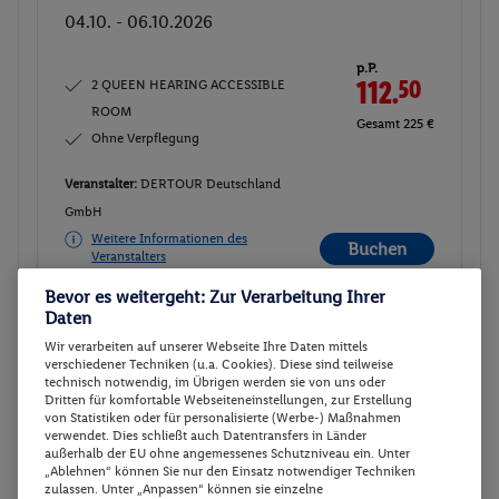
04.10. - 06.10.2026
p.P.
2 QUEEN HEARING ACCESSIBLE
112.
50
ROOM
Gesamt 225 €
Ohne Verpflegung
Veranstalter:
DERTOUR Deutschland
GmbH
Weitere Informationen des
Buchen
Veranstalters
Bevor es weitergeht: Zur Verarbeitung Ihrer
Daten
2 QUEEN HEARING ACCESSIBLE ROOM
Buchen
Wir verarbeiten auf unserer Webseite Ihre Daten mittels
11.10. - 13.10.2026
verschiedener Techniken (u.a. Cookies). Diese sind teilweise
technisch notwendig, im Übrigen werden sie von uns oder
Dritten für komfortable Webseiteneinstellungen, zur Erstellung
p.P.
von Statistiken oder für personalisierte (Werbe-) Maßnahmen
2 QUEEN HEARING ACCESSIBLE
112.
50
verwendet. Dies schließt auch Datentransfers in Länder
außerhalb der EU ohne angemessenes Schutzniveau ein. Unter
ROOM
Gesamt 225 €
„Ablehnen“ können Sie nur den Einsatz notwendiger Techniken
Ohne Verpflegung
zulassen. Unter „Anpassen“ können sie einzelne