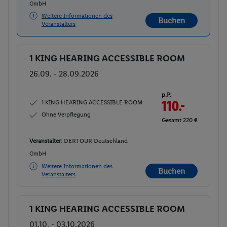
GmbH
Weitere Informationen des
Buchen
Veranstalters
1 KING HEARING ACCESSIBLE ROOM
Buchen
26.09. - 28.09.2026
p.P.
1 KING HEARING ACCESSIBLE ROOM
110.-
Ohne Verpflegung
Gesamt 220 €
Veranstalter:
DERTOUR Deutschland
GmbH
Weitere Informationen des
Buchen
Veranstalters
1 KING HEARING ACCESSIBLE ROOM
Buchen
01.10. - 03.10.2026