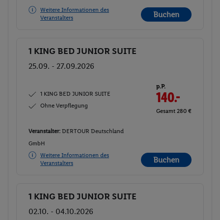
Weitere Informationen des
Buchen
Veranstalters
1 KING BED JUNIOR SUITE
Buchen
25.09. - 27.09.2026
p.P.
1 KING BED JUNIOR SUITE
140.-
Ohne Verpflegung
Gesamt 280 €
Veranstalter:
DERTOUR Deutschland
GmbH
Weitere Informationen des
Buchen
Veranstalters
1 KING BED JUNIOR SUITE
Buchen
02.10. - 04.10.2026