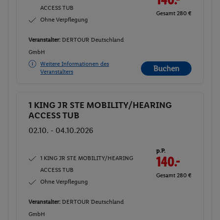
ACCESS TUB
Gesamt 280 €
Ohne Verpflegung
Veranstalter:
DERTOUR Deutschland
GmbH
Weitere Informationen des
Buchen
Veranstalters
1 KING JR STE MOBILITY/HEARING
Buchen
ACCESS TUB
02.10. - 04.10.2026
p.P.
1 KING JR STE MOBILITY/HEARING
140.-
ACCESS TUB
Gesamt 280 €
Ohne Verpflegung
Veranstalter:
DERTOUR Deutschland
GmbH