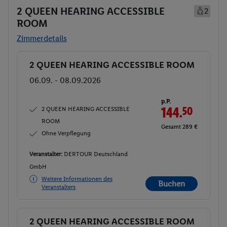
2 QUEEN HEARING ACCESSIBLE
2
ROOM
Zimmerdetails
2 QUEEN HEARING ACCESSIBLE ROOM
Buchen
06.09. - 08.09.2026
p.P.
2 QUEEN HEARING ACCESSIBLE
144.
50
ROOM
Gesamt 289 €
Ohne Verpflegung
Veranstalter:
DERTOUR Deutschland
GmbH
Weitere Informationen des
Buchen
Veranstalters
2 QUEEN HEARING ACCESSIBLE ROOM
Buchen