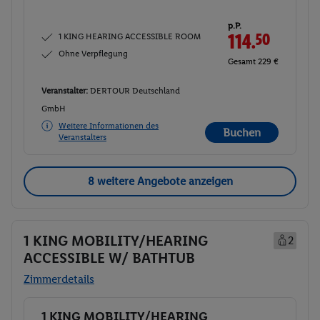
p.P.
1 KING HEARING ACCESSIBLE ROOM
114.
50
Ohne Verpflegung
Gesamt 229 €
Veranstalter:
DERTOUR Deutschland
GmbH
Weitere Informationen des
Buchen
Veranstalters
8 weitere Angebote anzeigen
1 KING MOBILITY/HEARING
2
ACCESSIBLE W/ BATHTUB
Zimmerdetails
1 KING MOBILITY/HEARING
Buchen