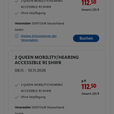
2 QUEEN MOBILITY/HEARING
112.
50
ACCESSIBLE RI SHWR
Gesamt 225 €
Ohne Verpflegung
Veranstalter:
DERTOUR Deutschland
GmbH
Weitere Informationen des
Buchen
Veranstalters
2 QUEEN MOBILITY/HEARING
Buchen
ACCESSIBLE RI SHWR
08.11. - 10.11.2026
p.P.
2 QUEEN MOBILITY/HEARING
112.
50
ACCESSIBLE RI SHWR
Gesamt 225 €
Ohne Verpflegung
Veranstalter:
DERTOUR Deutschland
GmbH