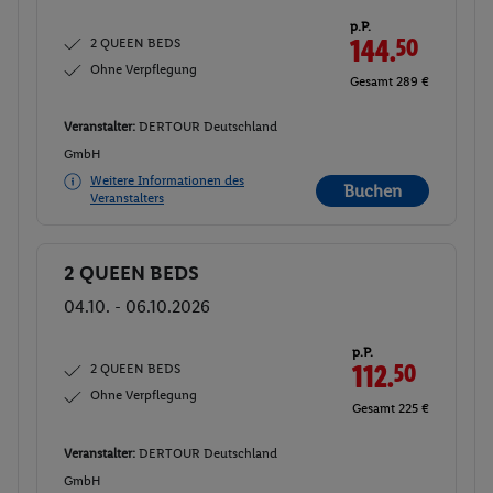
p.P.
2 QUEEN BEDS
144.
50
Ohne Verpflegung
Gesamt 289 €
Veranstalter:
DERTOUR Deutschland
GmbH
Weitere Informationen des
Buchen
Veranstalters
2 QUEEN BEDS
Buchen
04.10. - 06.10.2026
p.P.
2 QUEEN BEDS
112.
50
Ohne Verpflegung
Gesamt 225 €
Veranstalter:
DERTOUR Deutschland
GmbH