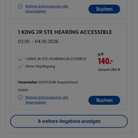
Weitere Informationen des
Buchen
Veranstalters
1 KING JR STE HEARING ACCESSIBLE
Buchen
02.10. - 04.10.2026
p.P.
1 KING JR STE HEARING ACCESSIBLE
140.-
Ohne Verpflegung
Gesamt 280 €
Veranstalter:
DERTOUR Deutschland
GmbH
Weitere Informationen des
Buchen
Veranstalters
8 weitere Angebote anzeigen