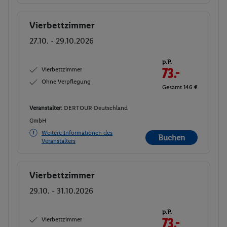
Vierbettzimmer
Buchen
27.10. - 29.10.2026
p.P.
Vierbettzimmer
73.-
Ohne Verpflegung
Gesamt 146 €
Veranstalter:
DERTOUR Deutschland
GmbH
Weitere Informationen des
Buchen
Veranstalters
Vierbettzimmer
Buchen
29.10. - 31.10.2026
p.P.
Vierbettzimmer
73.-