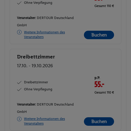
Ohne Verpflegung
Gesamt 110 €
Veranstalter:
DERTOUR Deutschland
GmbH
Weitere Informationen des
Buchen
Veranstalters
Dreibettzimmer
Buchen
17.10. - 19.10.2026
p.P.
Dreibettzimmer
55.-
Ohne Verpflegung
Gesamt 110 €
Veranstalter:
DERTOUR Deutschland
GmbH
Weitere Informationen des
Buchen
Veranstalters