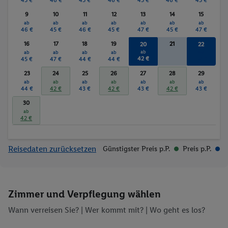
9
10
11
12
13
14
15
ab
ab
ab
ab
ab
ab
ab
46 €
45 €
46 €
45 €
47 €
45 €
47 €
16
17
18
19
21
20
22
ab
ab
ab
ab
ab
ab
42 €
42 €
45 €
47 €
44 €
44 €
23
24
25
26
27
28
29
ab
ab
ab
ab
ab
ab
ab
44 €
42 €
43 €
42 €
43 €
42 €
43 €
30
ab
42 €
Reisedaten zurücksetzen
Günstigster Preis p.P.
Preis p.P.
Zimmer und Verpflegung wählen
Wann verreisen Sie? |
Wer kommt mit?
| Wo geht es los?