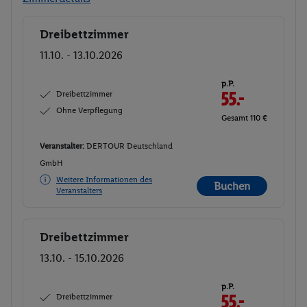
Dreibettzimmer
Buchen
11.10. - 13.10.2026
p.P.
Dreibettzimmer
55.-
Ohne Verpflegung
Gesamt 110 €
Veranstalter:
DERTOUR Deutschland
GmbH
Weitere Informationen des
Buchen
Veranstalters
Dreibettzimmer
Buchen
13.10. - 15.10.2026
p.P.
Dreibettzimmer
55.-