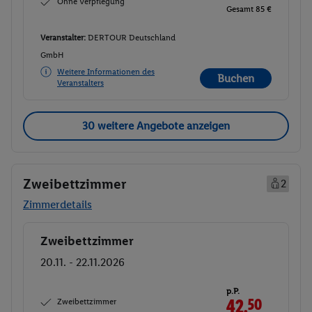
Ohne Verpflegung
Gesamt 85 €
Veranstalter:
DERTOUR Deutschland
GmbH
Weitere Informationen des
Buchen
Veranstalters
30 weitere Angebote anzeigen
Zweibettzimmer
2
Zimmerdetails
Zweibettzimmer
Buchen
20.11. - 22.11.2026
p.P.
Zweibettzimmer
42.
50