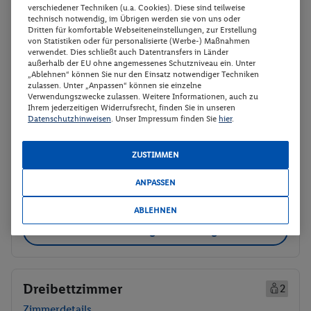
verschiedener Techniken (u.a. Cookies). Diese sind teilweise
technisch notwendig, im Übrigen werden sie von uns oder
Zweibettzimmer
Buchen
Dritten für komfortable Webseiteneinstellungen, zur Erstellung
von Statistiken oder für personalisierte (Werbe-) Maßnahmen
24.11. - 26.11.2026
verwendet. Dies schließt auch Datentransfers in Länder
außerhalb der EU ohne angemessenes Schutzniveau ein. Unter
„Ablehnen“ können Sie nur den Einsatz notwendiger Techniken
p.P.
zulassen. Unter „Anpassen“ können sie einzelne
Zweibettzimmer
42.
50
Verwendungszwecke zulassen. Weitere Informationen, auch zu
Ohne Verpflegung
Ihrem jederzeitigen Widerrufsrecht, finden Sie in unseren
Gesamt 85 €
Datenschutzhinweisen
. Unser Impressum finden Sie
hier
.
Veranstalter:
DERTOUR Deutschland
ZUSTIMMEN
GmbH
Weitere Informationen des
Buchen
ANPASSEN
Veranstalters
ABLEHNEN
30 weitere Angebote anzeigen
Dreibettzimmer
2
Zimmerdetails