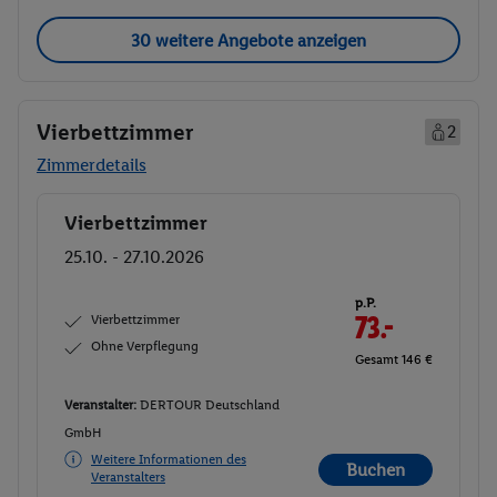
30 weitere Angebote anzeigen
Vierbettzimmer
2
Zimmerdetails
Vierbettzimmer
Buchen
25.10. - 27.10.2026
p.P.
Vierbettzimmer
73.-
Ohne Verpflegung
Gesamt 146 €
Veranstalter:
DERTOUR Deutschland
GmbH
Weitere Informationen des
Buchen
Veranstalters