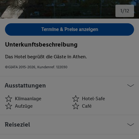
1/12
Bild 1 von 12.
Termine & Preise anzeigen
Unterkunftsbeschreibung
Das Hotel begrüßt die Gäste in Athen.
©GIATA 2015-2026, Kundenref. 122030
Ausstattungen
Klimaanlage
Hotel-Safe
Aufzüge
Café
Klimaanlage
Hotel-Safe
Reiseziel
Aufzüge
Café
Geschäfte
Bar(s)