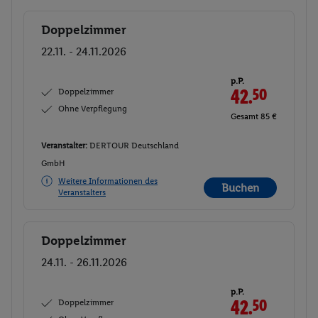
Doppelzimmer
Buchen
22.11. - 24.11.2026
p.P.
Doppelzimmer
42.
50
Ohne Verpflegung
Gesamt 85 €
Veranstalter:
DERTOUR Deutschland
GmbH
Weitere Informationen des
Buchen
Veranstalters
Doppelzimmer
Buchen
24.11. - 26.11.2026
p.P.
Doppelzimmer
42.
50