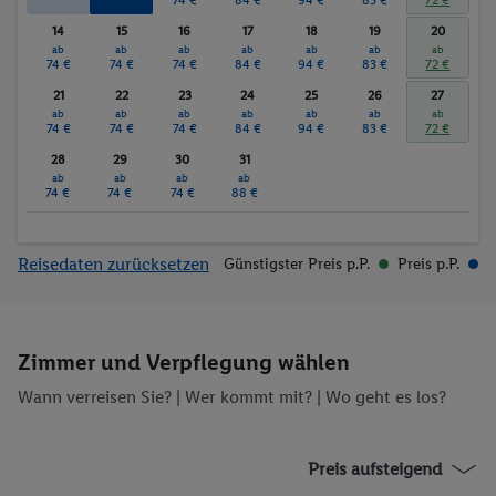
14
15
16
17
18
19
20
ab
ab
ab
ab
ab
ab
ab
74 €
74 €
74 €
84 €
94 €
83 €
72 €
21
22
23
24
25
26
27
ab
ab
ab
ab
ab
ab
ab
74 €
74 €
74 €
84 €
94 €
83 €
72 €
28
29
30
31
ab
ab
ab
ab
74 €
74 €
74 €
88 €
Reisedaten zurücksetzen
Günstigster Preis p.P.
Preis p.P.
Zimmer und Verpflegung wählen
Wann verreisen Sie? |
Wer kommt mit?
| Wo geht es los?
Preis aufsteigend