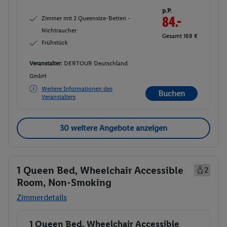
p.P.
Zimmer mit 2 Queensize-Betten -
84.-
Nichtraucher
Gesamt 168 €
Frühstück
Veranstalter:
DERTOUR Deutschland
GmbH
Weitere Informationen des
Buchen
Veranstalters
30 weitere Angebote anzeigen
1 Queen Bed, Wheelchair Accessible
2
Room, Non-Smoking
Zimmerdetails
1 Queen Bed, Wheelchair Accessible
Buchen