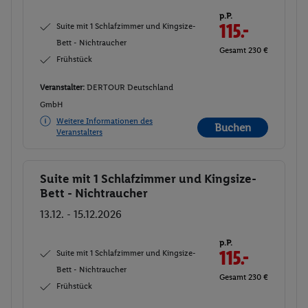
p.P.
Suite mit 1 Schlafzimmer und Kingsize-
115.-
Bett - Nichtraucher
Gesamt 230 €
Frühstück
Veranstalter:
DERTOUR Deutschland
GmbH
Weitere Informationen des
Buchen
Veranstalters
Suite mit 1 Schlafzimmer und Kingsize-
Buchen
Bett - Nichtraucher
13.12. - 15.12.2026
p.P.
Suite mit 1 Schlafzimmer und Kingsize-
115.-
Bett - Nichtraucher
Gesamt 230 €
Frühstück