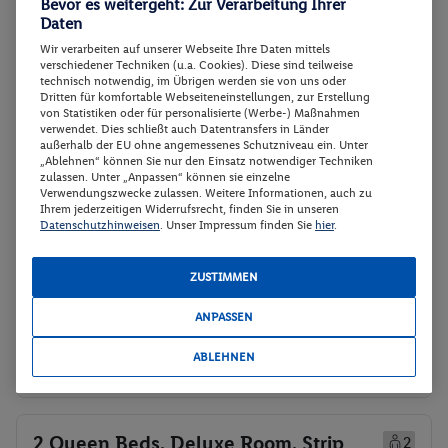
Bevor es weitergeht: Zur Verarbeitung Ihrer
Daten
1 King Bed, Wheelchair Accessible
Buchen
Wir verarbeiten auf unserer Webseite Ihre Daten mittels
Room, Non-Smoking
verschiedener Techniken (u.a. Cookies). Diese sind teilweise
technisch notwendig, im Übrigen werden sie von uns oder
20.12. - 22.12.2026
Dritten für komfortable Webseiteneinstellungen, zur Erstellung
von Statistiken oder für personalisierte (Werbe-) Maßnahmen
p.P.
verwendet. Dies schließt auch Datentransfers in Länder
1 King Bed, Wheelchair Accessible
84.-
außerhalb der EU ohne angemessenes Schutzniveau ein. Unter
„Ablehnen“ können Sie nur den Einsatz notwendiger Techniken
Room, Non-Smoking
zulassen. Unter „Anpassen“ können sie einzelne
Gesamt 168 €
Frühstück
Verwendungszwecke zulassen. Weitere Informationen, auch zu
Ihrem jederzeitigen Widerrufsrecht, finden Sie in unseren
Datenschutzhinweisen
. Unser Impressum finden Sie
hier
.
Veranstalter:
DERTOUR Deutschland
GmbH
ZUSTIMMEN
Weitere Informationen des
Buchen
Veranstalters
ANPASSEN
ABLEHNEN
30 weitere Angebote anzeigen
2 Queen Beds, Deluxe Room, Strip
2