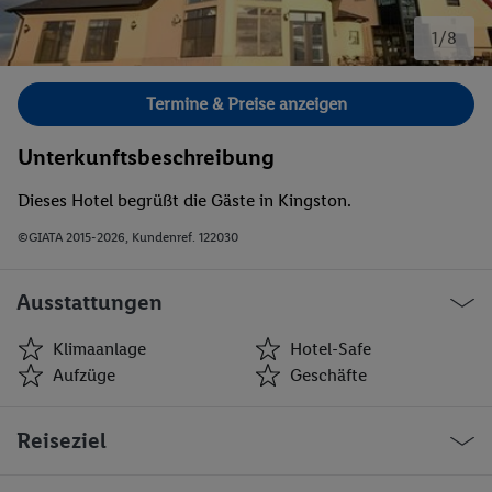
1/8
Bild 1 von 8.
Termine & Preise anzeigen
Unterkunftsbeschreibung
Dieses Hotel begrüßt die Gäste in Kingston.
©GIATA 2015-2026, Kundenref. 122030
Ausstattungen
Klimaanlage
Hotel-Safe
Aufzüge
Geschäfte
Klimaanlage
Hotel-Safe
Reiseziel
Aufzüge
Geschäfte
Bar(s)
Konferenzraum