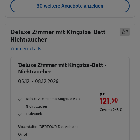
30 weitere Angebote anzeigen
Deluxe Zimmer mit Kingsize-Bett -
2
Nichtraucher
Zimmerdetails
Deluxe Zimmer mit Kingsize-Bett -
Buchen
Nichtraucher
06.12. - 08.12.2026
p.P.
Deluxe Zimmer mit Kingsize-Bett -
121.
50
Nichtraucher
Gesamt 243 €
Frühstück
Veranstalter:
DERTOUR Deutschland
GmbH