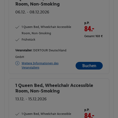
Room, Non-Smoking
06.12. - 08.12.2026
p.P.
1 Queen Bed, Wheelchair Accessible
84.-
Room, Non-Smoking
Gesamt 168 €
Frühstück
Veranstalter:
DERTOUR Deutschland
GmbH
Weitere Informationen des
Buchen
Veranstalters
1 Queen Bed, Wheelchair Accessible
Buchen
Room, Non-Smoking
13.12. - 15.12.2026
p.P.
1 Queen Bed, Wheelchair Accessible
84.-