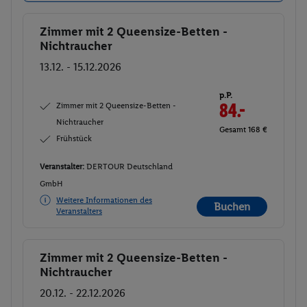
Zimmer mit 2 Queensize-Betten -
Buchen
Nichtraucher
13.12. - 15.12.2026
p.P.
Zimmer mit 2 Queensize-Betten -
84.-
Nichtraucher
Gesamt 168 €
Frühstück
Veranstalter:
DERTOUR Deutschland
GmbH
Weitere Informationen des
Buchen
Veranstalters
Zimmer mit 2 Queensize-Betten -
Buchen
Nichtraucher
20.12. - 22.12.2026