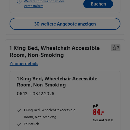
Weitere Informationen des
Buchen
Veranstalters
30 weitere Angebote anzeigen
1 King Bed, Wheelchair Accessible
2
Room, Non-Smoking
Zimmerdetails
1 King Bed, Wheelchair Accessible
Buchen
Room, Non-Smoking
06.12. - 08.12.2026
p.P.
1 King Bed, Wheelchair Accessible
84.-
Room, Non-Smoking
Gesamt 168 €
Frühstück