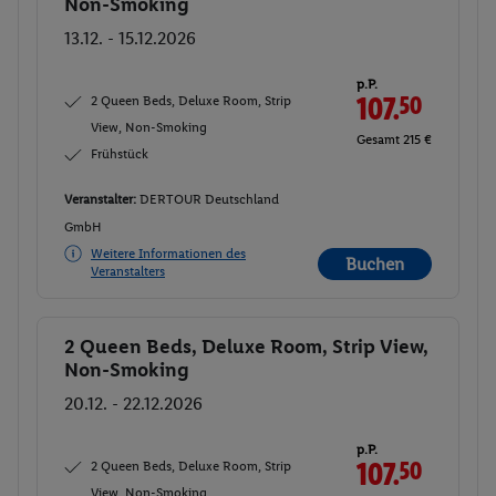
Non-Smoking
13.12. - 15.12.2026
p.P.
2 Queen Beds, Deluxe Room, Strip
107.
50
View, Non-Smoking
Gesamt 215 €
Frühstück
Veranstalter:
DERTOUR Deutschland
GmbH
Weitere Informationen des
Buchen
Veranstalters
2 Queen Beds, Deluxe Room, Strip View,
Buchen
Non-Smoking
20.12. - 22.12.2026
p.P.
2 Queen Beds, Deluxe Room, Strip
107.
50
View, Non-Smoking