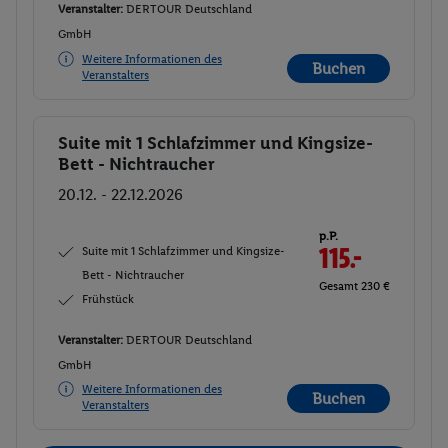
Veranstalter:
DERTOUR Deutschland
GmbH
Weitere Informationen des
Buchen
Veranstalters
Suite mit 1 Schlafzimmer und Kingsize-
Buchen
Bett - Nichtraucher
20.12. - 22.12.2026
p.P.
Suite mit 1 Schlafzimmer und Kingsize-
115.-
Bett - Nichtraucher
Gesamt 230 €
Frühstück
Veranstalter:
DERTOUR Deutschland
GmbH
Weitere Informationen des
Buchen
Veranstalters