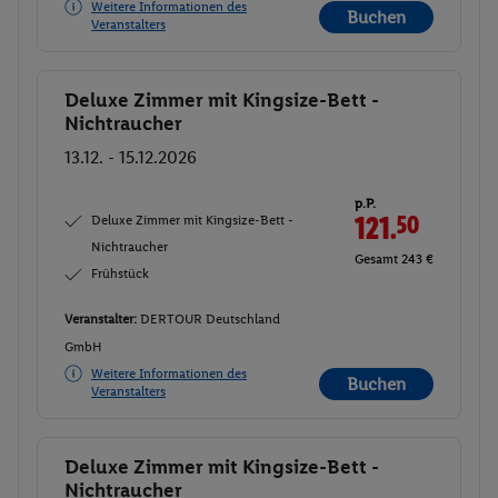
Weitere Informationen des
Buchen
Veranstalters
Deluxe Zimmer mit Kingsize-Bett -
Buchen
Nichtraucher
13.12. - 15.12.2026
p.P.
Deluxe Zimmer mit Kingsize-Bett -
121.
50
Nichtraucher
Gesamt 243 €
Frühstück
Veranstalter:
DERTOUR Deutschland
GmbH
Weitere Informationen des
Buchen
Veranstalters
Deluxe Zimmer mit Kingsize-Bett -
Buchen
Nichtraucher