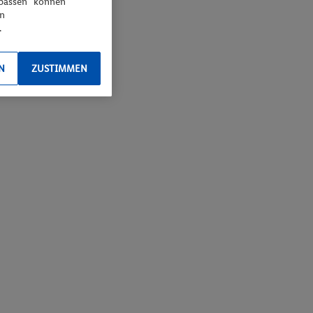
npassen“ können
en
.
N
ZUSTIMMEN