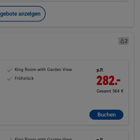
ngebote anzeigen
2
King Room with Garden View
p.P.
282.-
Frühstück
Gesamt 564 €
Buchen
King Room with Garden View