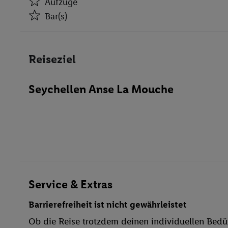
Aufzüge
Bar(s)
Aufzüge
Bar(s)
Reiseziel
WLAN-Internet
Parkplatz
Seychellen Anse La Mouche
Haustiere
Restaurant
Aufzug
Haustiere erlaubt
Kinderpool/-bereich
Sonnenschirme
Tauchen
Service & Extras
Golf
Barrierefreiheit ist nicht gewährleistet
Fitnessstudio
Ob die Reise trotzdem deinen individuellen Bedür