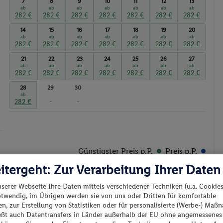
7
8
9
10
11
12
13
ab
ab
ab
ab
ab
ab
ab
282 €
282 €
282 €
282 €
282 €
282 €
282 €
14
15
16
17
18
19
20
ab
ab
ab
ab
ab
ab
ab
282 €
282 €
282 €
282 €
282 €
282 €
282 €
21
22
23
24
25
26
27
ab
ab
ab
ab
ab
ab
ab
282 €
282 €
282 €
282 €
282 €
282 €
282 €
28
29
30
ab
282 €
-
-
Günstigster Preis p.P.
Preis p.P.
itergeht: Zur Verarbeitung Ihrer Daten
nserer Webseite Ihre Daten mittels verschiedener Techniken (u.a. Cookies
otwendig, im Übrigen werden sie von uns oder Dritten für komfortable
n, zur Erstellung von Statistiken oder für personalisierte (Werbe-) Ma
ießt auch Datentransfers in Länder außerhalb der EU ohne angemessenes
es los?