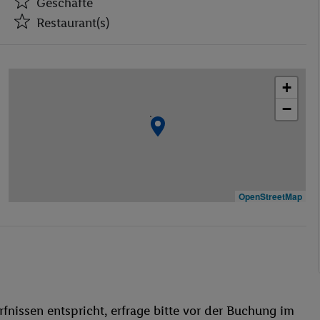
Geschäfte
Restaurant(s)
Geschäfte
Restaurant(s)
+
Zimmerservice
−
Miniclub
behindertengerecht
Bar
WLAN
Außenpool(s)
OpenStreetMap
Liegestühle
Sonnenterrasse
Fitness-Studio
Animation für Kinder
Wassersport
fnissen entspricht, erfrage bitte vor der Buchung im