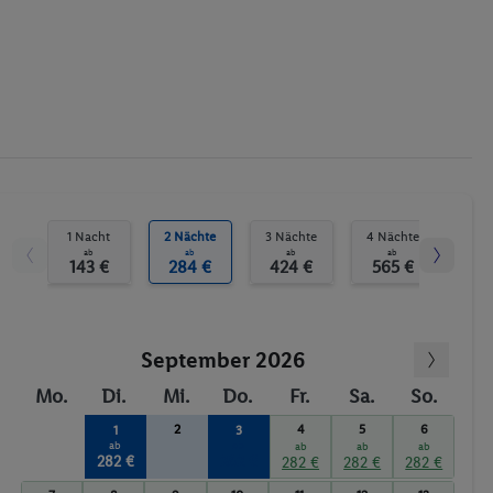
1 Nacht
2 Nächte
3 Nächte
4 Nächte
5 N
ab
ab
ab
ab
143 €
284 €
424 €
565 €
70
September 2026
Mo.
Di.
Mi.
Do.
Fr.
Sa.
So.
2
4
5
6
1
3
ab
ab
ab
ab
ab
282 €
282 €
282 €
282 €
282 €