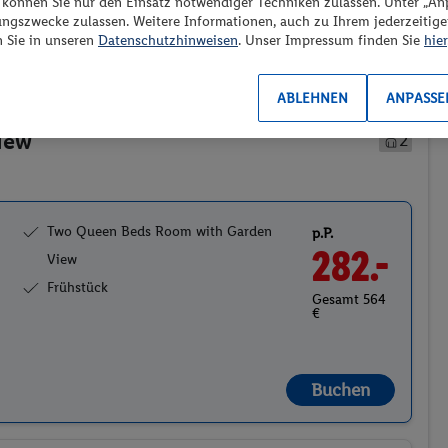
“ können Sie nur den Einsatz notwendiger Techniken zulassen. Unter „A
ungszwecke zulassen. Weitere Informationen, auch zu Ihrem jederzeitig
n Sie in unseren
Datenschutzhinweisen
. Unser Impressum finden Sie
hier
Preis aufsteigend
ABLEHNEN
ANPASSE
iew
2
Two Queen Beds Room with Garden
p.P.
282.-
View
Frühstück
Gesamt 564
€
Buchen