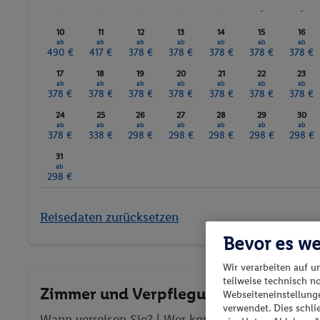
-
-
-
-
-
-
-
10
11
12
13
14
15
16
ab
ab
ab
ab
ab
ab
ab
490 €
417 €
378 €
378 €
378 €
378 €
378 €
17
18
19
20
21
22
23
ab
ab
ab
ab
ab
ab
ab
378 €
378 €
378 €
378 €
378 €
378 €
378 €
24
25
26
27
28
29
30
ab
ab
ab
ab
ab
ab
ab
378 €
338 €
298 €
298 €
298 €
298 €
298 €
31
ab
298 €
Reisedaten zurücksetzen
Bevor es we
Wir verarbeiten auf u
teilweise technisch n
Zimmer und Verpflegung wählen
Webseiteneinstellunge
verwendet. Dies schl
Wann verreisen Sie? |
Wer kommt mit?
| Wo geht 