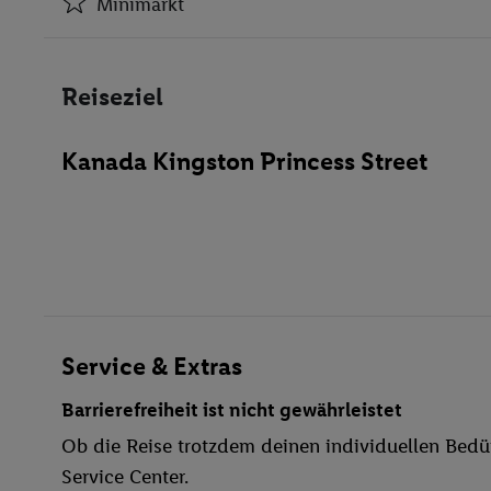
Minimarkt
Klimaanlage
Minimarkt
Reiseziel
Restaurant(s)
Öffentliches Internet
Kanada Kingston Princess Street
Zimmerservice
Parkplatz
Wasserrutsche
Restaurant
Aufzug
Haustiere erlaubt
Whirlpool
Service & Extras
Fitness-Studio
Barrierefreiheit ist nicht gewährleistet
Fitnessstudio
Ob die Reise trotzdem deinen individuellen Bedür
Whirlpool
Service Center.