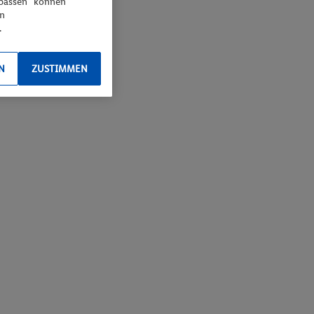
npassen“ können
en
.
N
ZUSTIMMEN