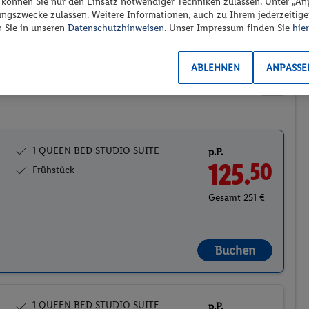
“ können Sie nur den Einsatz notwendiger Techniken zulassen. Unter „A
ungszwecke zulassen. Weitere Informationen, auch zu Ihrem jederzeitig
Preis aufsteigend
n Sie in unseren
Datenschutzhinweisen
. Unser Impressum finden Sie
hier
ABLEHNEN
ANPASSE
2
1 QUEEN BED STUDIO SUITE
p.P.
125.
50
Frühstück
Gesamt 251 €
Buchen
1 QUEEN BED STUDIO SUITE
p.P.