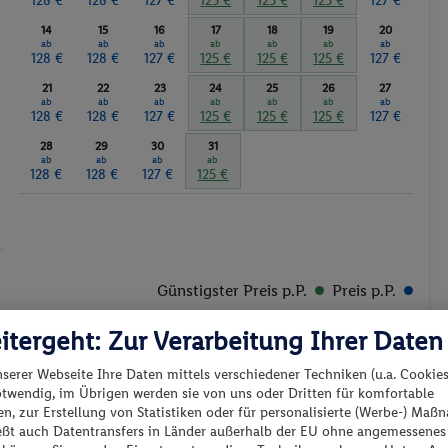
128 €
128 €
127 €
125 €
125 €
125 €
127 €
14
15
16
17
18
19
20
ab
ab
ab
ab
ab
ab
ab
128 €
128 €
127 €
125 €
125 €
125 €
127 €
21
22
23
24
25
26
27
ab
ab
ab
ab
ab
ab
ab
128 €
128 €
127 €
125 €
125 €
125 €
127 €
28
29
30
31
ab
ab
ab
ab
128 €
128 €
127 €
125 €
Günstigster Preis p.P.
Preis p.P.
itergeht: Zur Verarbeitung Ihrer Daten
nserer Webseite Ihre Daten mittels verschiedener Techniken (u.a. Cookies
otwendig, im Übrigen werden sie von uns oder Dritten für komfortable
n, zur Erstellung von Statistiken oder für personalisierte (Werbe-) Ma
es los?
ießt auch Datentransfers in Länder außerhalb der EU ohne angemessenes