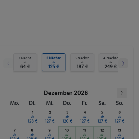
1 Nacht
2 Nächte
3 Nächte
4 Nächte
5 N
ab
ab
ab
ab
64 €
125 €
187 €
249 €
31
Dezember 2026
Mo.
Di.
Mi.
Do.
Fr.
Sa.
So.
1
2
3
4
5
6
ab
ab
ab
ab
ab
ab
128 €
127 €
126 €
127 €
127 €
127 €
7
8
9
10
11
12
13
ab
ab
ab
ab
ab
ab
ab