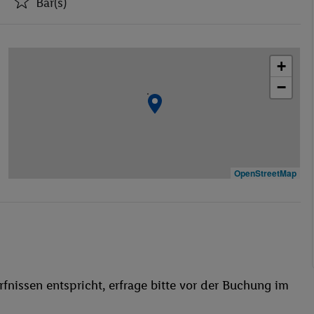
Bar(s)
Aufzüge
Bar(s)
+
Konferenzraum
−
WLAN-Internet
Wäscheservice
Haustiere
behindertengerecht
Bar
OpenStreetMap
WLAN
Hallenbad
Sauna
Anzahl der Pools
Sauna
fnissen entspricht, erfrage bitte vor der Buchung im