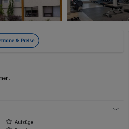
ermine & Preise
mmen.
Aufzüge