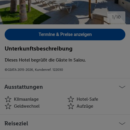
1/10
Bild 1 von 10.
Termine & Preise anzeigen
Unterkunftsbeschreibung
Dieses Hotel begrüßt die Gäste in Salou.
©GIATA 2015-2026, Kundenref. 122030
Ausstattungen
Klimaanlage
Hotel-Safe
Geldwechsel
Aufzüge
Klimaanlage
Hotel-Safe
Reiseziel
Geldwechsel
Aufzüge