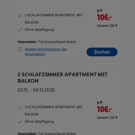
p.P.
2 SCHLAFZIMMER APARTMENT MIT
106.-
BALKON
Gesamt 212 €
Ohne Verpflegung
Veranstalter:
TUI Deutschland GmbH
Weitere Informationen des
Buchen
Veranstalters
2 SCHLAFZIMMER APARTMENT MIT
Buchen
BALKON
03.11. - 06.11.2026
p.P.
2 SCHLAFZIMMER APARTMENT MIT
106.-
BALKON
Gesamt 212 €
Ohne Verpflegung
Veranstalter:
TUI Deutschland GmbH