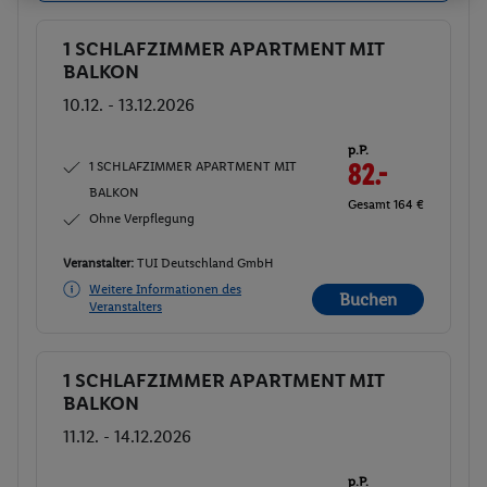
1 SCHLAFZIMMER APARTMENT MIT
Buchen
BALKON
10.12. - 13.12.2026
p.P.
1 SCHLAFZIMMER APARTMENT MIT
82.-
BALKON
Gesamt 164 €
Ohne Verpflegung
Veranstalter:
TUI Deutschland GmbH
Weitere Informationen des
Buchen
Veranstalters
1 SCHLAFZIMMER APARTMENT MIT
Buchen
BALKON
11.12. - 14.12.2026
p.P.