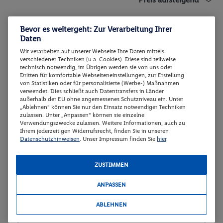
Bevor es weitergeht: Zur Verarbeitung Ihrer
Daten
1 SCHLAFZIMMER APARTMENT MIT
2
BALKON
Wir verarbeiten auf unserer Webseite Ihre Daten mittels
verschiedener Techniken (u.a. Cookies). Diese sind teilweise
Zimmerdetails
technisch notwendig, im Übrigen werden sie von uns oder
Dritten für komfortable Webseiteneinstellungen, zur Erstellung
von Statistiken oder für personalisierte (Werbe-) Maßnahmen
verwendet. Dies schließt auch Datentransfers in Länder
1 SCHLAFZIMMER APARTMENT MIT
Buchen
außerhalb der EU ohne angemessenes Schutzniveau ein. Unter
BALKON
„Ablehnen“ können Sie nur den Einsatz notwendiger Techniken
zulassen. Unter „Anpassen“ können sie einzelne
09.12. - 12.12.2026
Verwendungszwecke zulassen. Weitere Informationen, auch zu
Ihrem jederzeitigen Widerrufsrecht, finden Sie in unseren
Datenschutzhinweisen
. Unser Impressum finden Sie
hier
.
p.P.
1 SCHLAFZIMMER APARTMENT MIT
82.-
BALKON
ZUSTIMMEN
Gesamt 164 €
Ohne Verpflegung
ANPASSEN
Veranstalter:
TUI Deutschland GmbH
Weitere Informationen des
ABLEHNEN
Buchen
Veranstalters