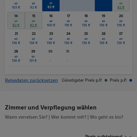
ab
ab
ab
ab
ab
82 €
82 €
103 €
92 €
82 €
14
15
16
17
18
19
20
ab
ab
ab
ab
ab
ab
ab
82 €
82 €
100 €
118 €
136 €
136 €
136 €
21
22
23
24
25
26
27
ab
ab
ab
ab
ab
ab
ab
136 €
136 €
136 €
136 €
136 €
136 €
136 €
28
29
30
31
ab
ab
136 €
151 €
-
-
Reisedaten zurücksetzen
Günstigster Preis p.P.
Preis p.P.
Zimmer und Verpflegung wählen
Wann verreisen Sie? |
Wer kommt mit?
| Wo geht es los?
Preis aufsteigend