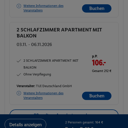
Weitere Informationen des
Buchen
Veranstalters
2 SCHLAFZIMMER APARTMENT MIT
Buchen
BALKON
03.11. - 06.11.2026
p.P.
2 SCHLAFZIMMER APARTMENT MIT
106.-
BALKON
Gesamt 212 €
Ohne Verpflegung
Veranstalter:
TUI Deutschland GmbH
Weitere Informationen des
Buchen
Veranstalters
20 weitere Angebote anzeigen
2 Personen gesamt: 164 €
Details anzeigen