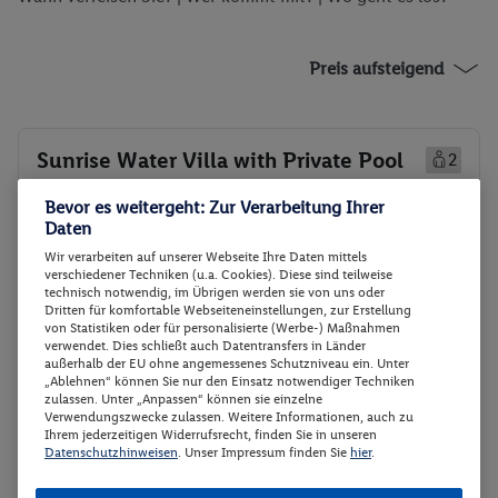
Preis aufsteigend
Sunrise Water Villa with Private Pool
2
Zimmerdetails
Bevor es weitergeht: Zur Verarbeitung Ihrer
Daten
Sunrise Water Villa with Private Pool
Buchen
Wir verarbeiten auf unserer Webseite Ihre Daten mittels
verschiedener Techniken (u.a. Cookies). Diese sind teilweise
28.08. - 30.08.2027
technisch notwendig, im Übrigen werden sie von uns oder
Dritten für komfortable Webseiteneinstellungen, zur Erstellung
von Statistiken oder für personalisierte (Werbe-) Maßnahmen
p.P.
verwendet. Dies schließt auch Datentransfers in Länder
Sunrise Water Villa with Private Pool
1098.-
außerhalb der EU ohne angemessenes Schutzniveau ein. Unter
Halbpension
„Ablehnen“ können Sie nur den Einsatz notwendiger Techniken
Gesamt 2196 €
zulassen. Unter „Anpassen“ können sie einzelne
Verwendungszwecke zulassen. Weitere Informationen, auch zu
Veranstalter:
DERTOUR Deutschland
Ihrem jederzeitigen Widerrufsrecht, finden Sie in unseren
Datenschutzhinweisen
. Unser Impressum finden Sie
hier
.
GmbH
Nicht
Weitere Informationen des
verfügbar