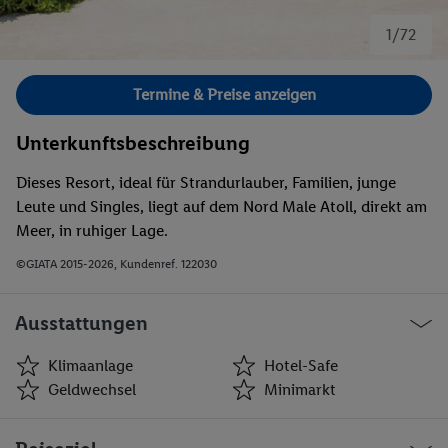
1/72
Bild 1 von 72.
Termine & Preise anzeigen
Unterkunftsbeschreibung
Dieses Resort, ideal für Strandurlauber, Familien, junge
Leute und Singles, liegt auf dem Nord Male Atoll, direkt am
Meer, in ruhiger Lage.
©GIATA 2015-2026, Kundenref. 122030
Ausstattungen
Klimaanlage
Hotel-Safe
Geldwechsel
Minimarkt
Klimaanlage
Hotel-Safe