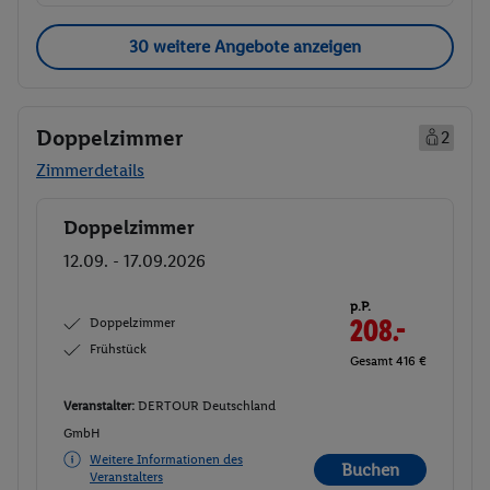
30 weitere Angebote anzeigen
Doppelzimmer
2
Zimmerdetails
Doppelzimmer
Buchen
12.09. - 17.09.2026
p.P.
Doppelzimmer
208.-
Frühstück
Gesamt 416 €
Veranstalter:
DERTOUR Deutschland
GmbH
Weitere Informationen des
Buchen
Veranstalters