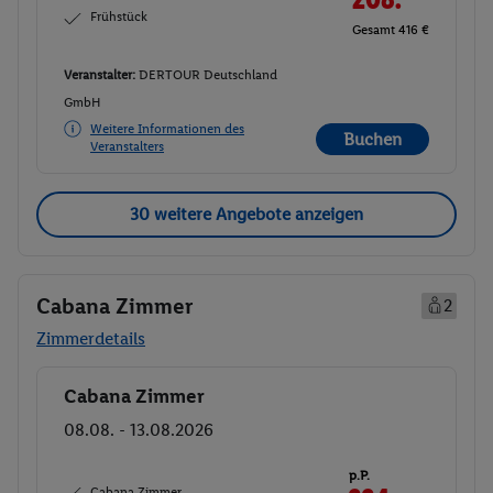
Frühstück
Gesamt 416 €
Veranstalter:
DERTOUR Deutschland
GmbH
Weitere Informationen des
Buchen
Veranstalters
30 weitere Angebote anzeigen
Cabana Zimmer
2
Zimmerdetails
Cabana Zimmer
Buchen
08.08. - 13.08.2026
p.P.
Cabana Zimmer