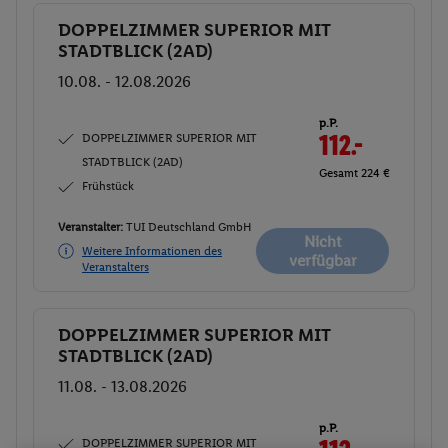
DOPPELZIMMER SUPERIOR MIT
Buchen
STADTBLICK (2AD)
10.08. - 12.08.2026
p.P.
DOPPELZIMMER SUPERIOR MIT
112.-
STADTBLICK (2AD)
Gesamt 224 €
Frühstück
Veranstalter:
TUI Deutschland GmbH
Nicht
Weitere Informationen des
verfügbar
Veranstalters
DOPPELZIMMER SUPERIOR MIT
Buchen
STADTBLICK (2AD)
11.08. - 13.08.2026
p.P.
DOPPELZIMMER SUPERIOR MIT