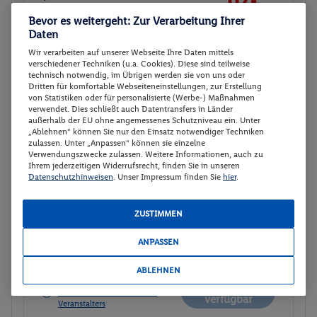
112.-
STADTBLICK (2AD)
Bevor es weitergeht: Zur Verarbeitung Ihrer
Gesamt 224 €
Frühstück
Daten
Wir verarbeiten auf unserer Webseite Ihre Daten mittels
Veranstalter:
TUI Deutschland GmbH
verschiedener Techniken (u.a. Cookies). Diese sind teilweise
technisch notwendig, im Übrigen werden sie von uns oder
Weitere Informationen des
Buchen
Dritten für komfortable Webseiteneinstellungen, zur Erstellung
Veranstalters
von Statistiken oder für personalisierte (Werbe-) Maßnahmen
verwendet. Dies schließt auch Datentransfers in Länder
außerhalb der EU ohne angemessenes Schutzniveau ein. Unter
„Ablehnen“ können Sie nur den Einsatz notwendiger Techniken
DOPPELZIMMER SUPERIOR MIT
Buchen
zulassen. Unter „Anpassen“ können sie einzelne
STADTBLICK (2AD)
Verwendungszwecke zulassen. Weitere Informationen, auch zu
Ihrem jederzeitigen Widerrufsrecht, finden Sie in unseren
12.08. - 14.08.2026
Datenschutzhinweisen
. Unser Impressum finden Sie
hier
.
p.P.
DOPPELZIMMER SUPERIOR MIT
112.-
ZUSTIMMEN
STADTBLICK (2AD)
Gesamt 224 €
ANPASSEN
Frühstück
ABLEHNEN
Veranstalter:
TUI Deutschland GmbH
Nicht
Weitere Informationen des
verfügbar
Veranstalters