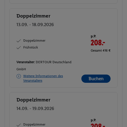
Doppelzimmer
Buchen
13.09. - 18.09.2026
p.P.
Doppelzimmer
208.-
Frühstück
Gesamt 416 €
Veranstalter:
DERTOUR Deutschland
GmbH
Weitere Informationen des
Buchen
Veranstalters
Doppelzimmer
Buchen
14.09. - 19.09.2026
p.P.
Doppelzimmer
208.-