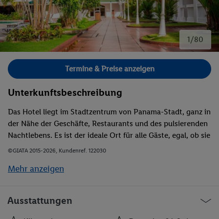
1/80
Bild 1 von 80.
Termine & Preise anzeigen
Unterkunftsbeschreibung
Das Hotel liegt im Stadtzentrum von Panama-Stadt, ganz in
der Nähe der Geschäfte, Restaurants und des pulsierenden
Nachtlebens. Es ist der ideale Ort für alle Gäste, egal, ob sie
hier ihre Geschäfte abwickeln oder ihre Freizeit genießen
©GIATA 2015-2026, Kundenref. 122030
möchten.
Mehr anzeigen
Ausstattungen