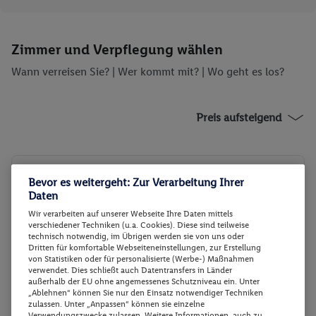
Zimmer und Verpflegung wählen
Wann verreisen Sie? |
Wer kommt mit?
| Wo geht es los?
Preis aufsteigend
Deluxe Room 1 King Bed
2
Bevor es weitergeht: Zur Verarbeitung Ihrer
Daten
Zimmerdetails
Wir verarbeiten auf unserer Webseite Ihre Daten mittels
verschiedener Techniken (u.a. Cookies). Diese sind teilweise
Deluxe Room 1 King Bed
Buchen
technisch notwendig, im Übrigen werden sie von uns oder
Dritten für komfortable Webseiteneinstellungen, zur Erstellung
28.11. - 30.11.2026
von Statistiken oder für personalisierte (Werbe-) Maßnahmen
verwendet. Dies schließt auch Datentransfers in Länder
außerhalb der EU ohne angemessenes Schutzniveau ein. Unter
Flex Tarif zubuchbar
p.P.
„Ablehnen“ können Sie nur den Einsatz notwendiger Techniken
174.-
zulassen. Unter „Anpassen“ können sie einzelne
Deluxe Room 1 King Bed
Verwendungszwecke zulassen. Weitere Informationen, auch zu