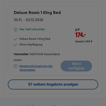
Deluxe Room 1 King Bed
Buchen
30.11. - 02.12.2026
Flex Tarif zubuchbar
p.P.
174.-
Deluxe Room 1 King Bed
Gesamt 349 €
Ohne Verpflegung
Veranstalter:
DERTOUR Deutschland
GmbH
Nicht
Weitere Informationen des
verfügbar
Veranstalters
97 weitere Angebote anzeigen