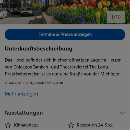
1/70
Bild 1 von 70.
Termine & Preise anzeigen
Unterkunftsbeschreibung
Das Hotel befindet sich in einer günstigen Lage im Herzen
von Chicagos Banken- und Theaterviertel The Loop.
Praktischerweise ist es nur eine Straße von der Michigan
Avenue, dem Millennium Park und Chicagos berühmten
©GIATA 2015-2026, Kundenref. 122030
Museen entfernt. Einkaufsmöglichkeiten und
Mehr anzeigen
architektonische Sehenswürdigkeiten können nach etwa 3
km erreicht werden. Zum Bahnhof sind es zu Fuß etwa 10
min, der internationale Flughafen Chicago Midway sowie
Ausstattungen
der internationale Flughafen O'Hare liegen ca. 17 bzw. ca.
27 km entfernt.
Klimaanlage
Rezeption 24-Std.-