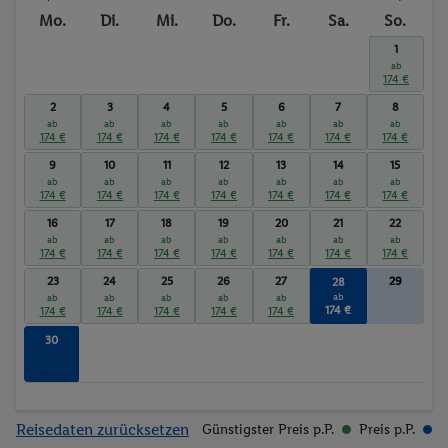
Mo.
Di.
Mi.
Do.
Fr.
Sa.
So.
1
ab
174 €
2
3
4
5
6
7
8
ab
ab
ab
ab
ab
ab
ab
174 €
174 €
174 €
174 €
174 €
174 €
174 €
9
10
11
12
13
14
15
ab
ab
ab
ab
ab
ab
ab
174 €
174 €
174 €
174 €
174 €
174 €
174 €
16
17
18
19
20
21
22
ab
ab
ab
ab
ab
ab
ab
174 €
174 €
174 €
174 €
174 €
174 €
174 €
23
24
25
26
27
29
28
ab
ab
ab
ab
ab
ab
174 €
174 €
174 €
174 €
174 €
174 €
30
ab
174 €
Reisedaten zurücksetzen
Günstigster Preis p.P.
Preis p.P.